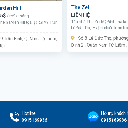
The Zei
rden Hill
LIÊN HỆ
15$
2
/ m
/ tháng
Tòa nhà The Zei Mỹ Đình tọa lạc 
e Garden Hill tọa lạc tại 99 Trần
Lê Đức Thọ – vị trí chiến lược tr
giao thông phía Tây thủ đô. Mặt 
Số 8 Lê Đức Thọ, phườn
9 Trần Bình, Q. Nam Từ Liêm,
nhà hướng ra đường Lê Đức Thọ,
Đình 2 , Quận Nam Từ Liêm ,
Nội
nhanh chóng ra những tuyến đ
trọng yếu như Lê Quang Đạo, 
hùng, Hồ Tùng Mậu.
Hotline
Hỗ trợ khách
0915169936
0915169936