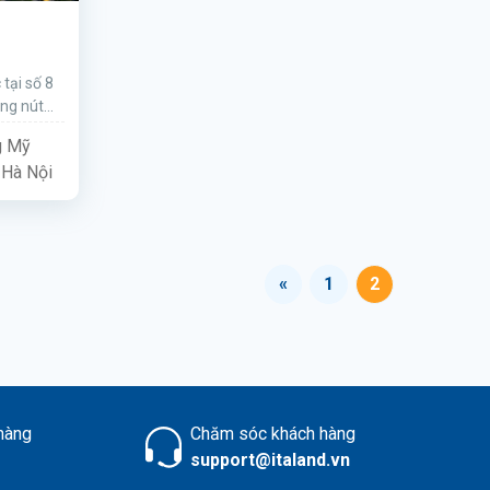
tại số 8
ong nút
tiền tòa
g Mỹ
 kết nối
 Hà Nội
ường
Phạm
«
1
2
 hàng
Chăm sóc khách hàng
support@italand.vn