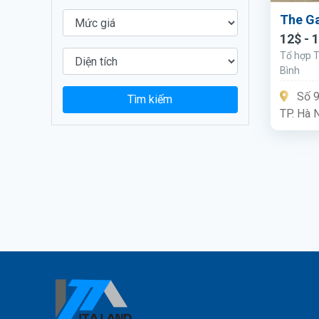
The Ga
12$ - 
Tổ hợp Th
Bình
Số 9
Tìm kiếm
TP. Hà 