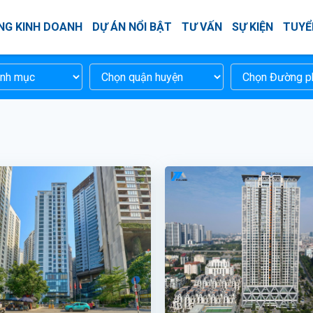
NG KINH DOANH
DỰ ÁN NỔI BẬT
TƯ VẤN
SỰ KIỆN
TUYỂ