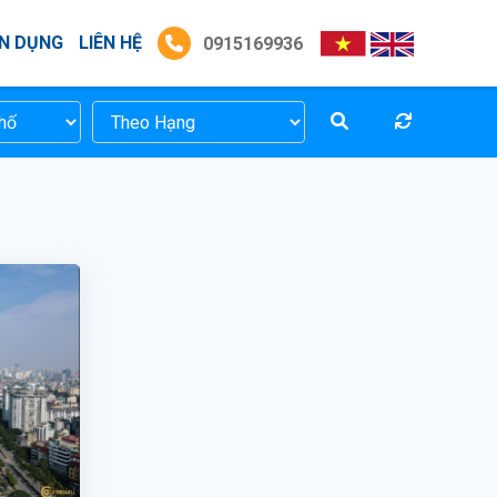
N DỤNG
LIÊN HỆ
0915169936