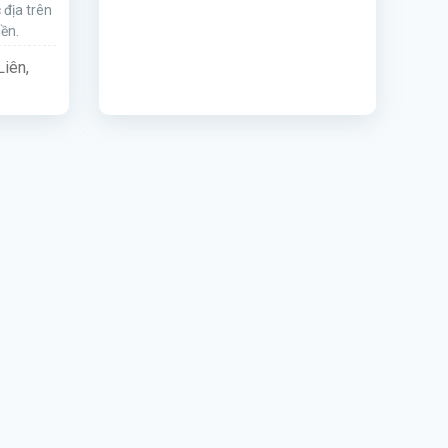
 địa trên
ền.
iên,