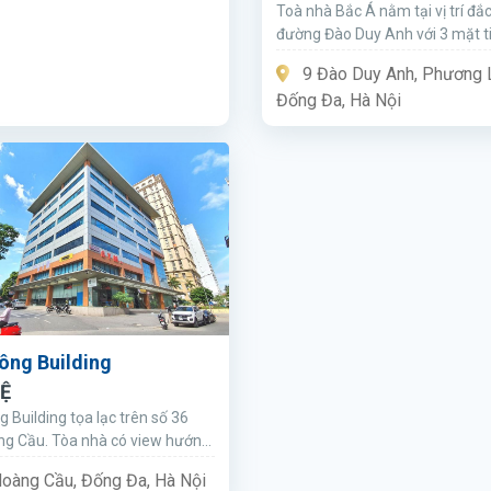
Toà nhà Bắc Á nằm tại vị trí đắc
đường Đào Duy Anh với 3 mặt ti
9 Đào Duy Anh, Phương L
Đống Đa, Hà Nội
ông Building
HỆ
 Building tọa lạc trên số 36
g Cầu. Tòa nhà có view hướng
àng Cầu và cách đó là hồ Đống
oàng Cầu, Đống Đa, Hà Nội
 xa.