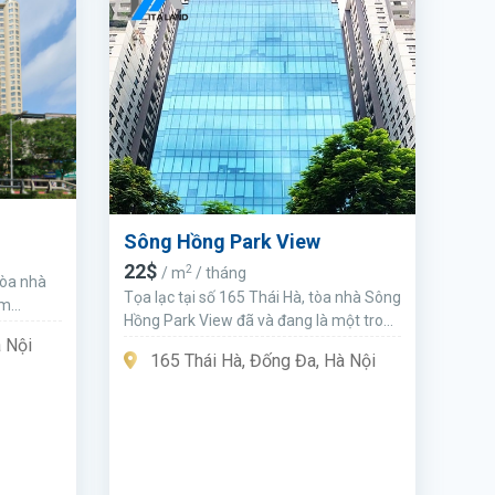
Sông Hồng Park View
22$
2
/ m
/ tháng
tòa nhà
Tọa lạc tại số 165 Thái Hà, tòa nhà Sông
âm
Hồng Park View đã và đang là một trong
huê.
những điểm “nóng” cho thuê văn phòng
 Nội
165 Thái Hà, Đống Đa, Hà Nội
tại Hà Nội.