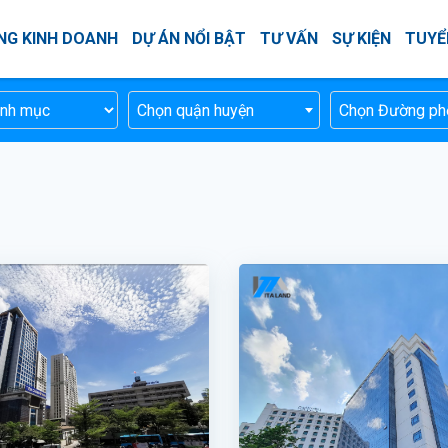
NG KINH DOANH
DỰ ÁN NỔI BẬT
TƯ VẤN
SỰ KIỆN
TUYỂ
Chọn quận huyện
Chọn Đường ph