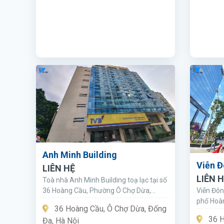
Anh Minh Building
Viễn Đ
LIÊN HỆ
LIÊN 
Toà nhà Anh Minh Building toạ lạc tại số
Viễn Đông
36 Hoàng Cầu, Phường Ô Chợ Dừa,
phố Hoàn
Quận Đống Đa.
36 Hoàng Cầu, Ô Chợ Dừa, Đống
ra hồ Ho
36 H
Đa, Hà Nội
Đa không