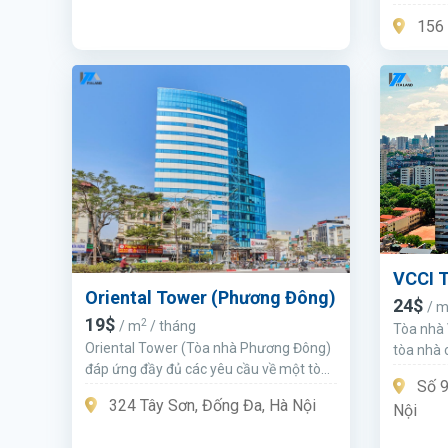
văn phòn
156 
vực.
VCCI 
Oriental Tower (Phương Đông)
24$
/ 
19$
2
/ m
/ tháng
Tòa nhà 
Oriental Tower (Tòa nhà Phương Đông)
tòa nhà 
đáp ứng đầy đủ các yêu cầu về một tòa
Hà Nội
Số 9
nhà văn phòng cho thuê hạng B cao
324 Tây Sơn, Đống Đa, Hà Nội
Nội
cấp.