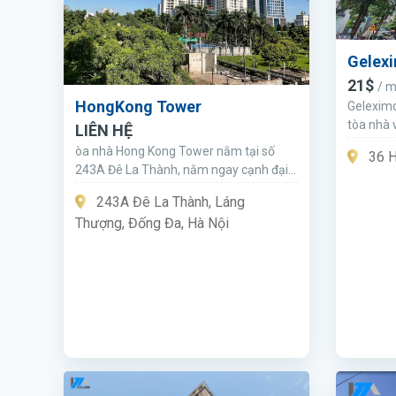
Gelexi
21$
/ 
HongKong Tower
Geleximc
tòa nhà 
LIÊN HỆ
sang trọ
òa nhà Hong Kong Tower nằm tại số
36 H
243A Đê La Thành, nằm ngay cạnh đại
học giao thông vận tải. Nằm trên mặt
243A Đê La Thành, Láng
đường quy hoạch Voi Phục nối liền Cầu
Thượng, Đống Đa, Hà Nội
Giấy