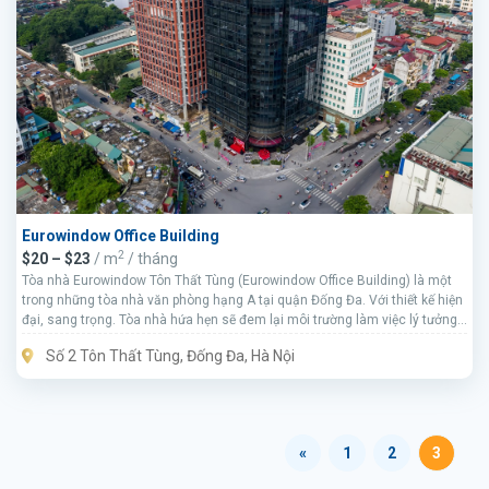
Eurowindow Office Building
2
$20 – $23
/ m
/ tháng
Tòa nhà Eurowindow Tôn Thất Tùng (Eurowindow Office Building) là một
trong những tòa nhà văn phòng hạng A tại quận Đống Đa. Với thiết kế hiện
đại, sang trọng. Tòa nhà hứa hẹn sẽ đem lại môi trường làm việc lý tưởng
cho mọi doanh nghiệp.
Số 2 Tôn Thất Tùng, Đống Đa, Hà Nội
«
1
2
3