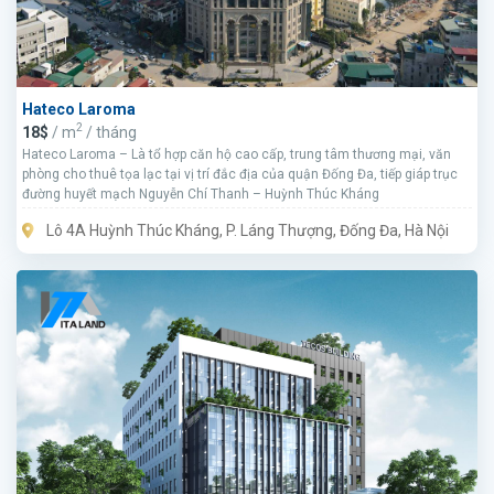
Hateco Laroma
2
18$
/ m
/ tháng
Hateco Laroma – Là tổ hợp căn hộ cao cấp, trung tâm thương mại, văn
phòng cho thuê tọa lạc tại vị trí đắc địa của quận Đống Đa, tiếp giáp trục
đường huyết mạch Nguyễn Chí Thanh – Huỳnh Thúc Kháng
Lô 4A Huỳnh Thúc Kháng, P. Láng Thượng, Đống Đa, Hà Nội