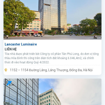
Lancaster Luminaire
LIÊN HỆ
Tòa nhà được phát triển bởi Công ty cổ phần Tân Phú Long, do đơn vị tổng
thầu Hòa Bình thi công trên diện tích đất khoảng 6.046,4m2, và chính
thức đi vào hoạt động Quý 4/2022.
1152 – 1154 Đường Láng, Láng Thượng, Đống Đa, Hà Nội