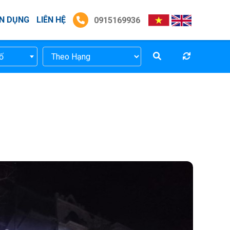
N DỤNG
LIÊN HỆ
0915169936
ố