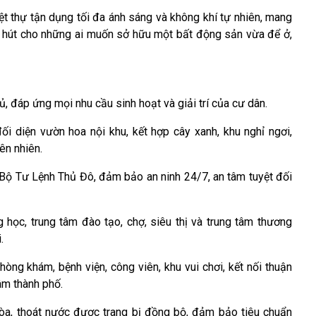
iệt thự tận dụng tối đa ánh sáng và không khí tự nhiên, mang
hu hút cho những ai muốn sở hữu một bất động sản vừa để ở,
ủ, đáp ứng mọi nhu cầu sinh hoạt và giải trí của cư dân.
ối diện vườn hoa nội khu, kết hợp cây xanh, khu nghỉ ngơi,
ên nhiên.
Bộ Tư Lệnh Thủ Đô, đảm bảo an ninh 24/7, an tâm tuyệt đối
 học, trung tâm đào tạo, chợ, siêu thị và trung tâm thương
.
òng khám, bệnh viện, công viên, khu vui chơi, kết nối thuận
âm thành phố.
òa, thoát nước được trang bị đồng bộ, đảm bảo tiêu chuẩn