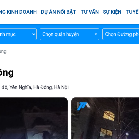
NG KINH DOANH
DỰ ÁN NỔI BẬT
TƯ VẤN
SỰ KIỆN
TUYỂ
Chọn quận huyện
Chọn Đường ph
ông
ông
hủ đô, Yên Nghĩa, Hà Đông, Hà Nội