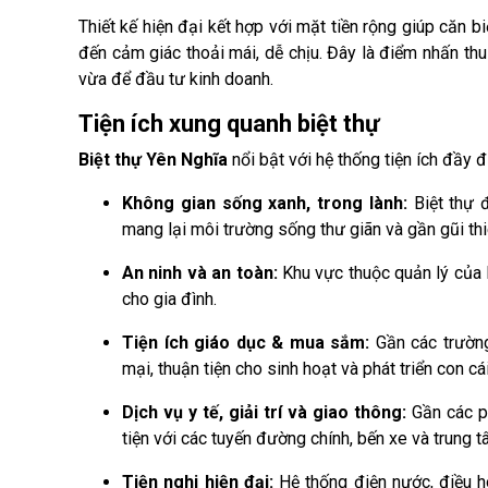
Thiết kế hiện đại kết hợp với mặt tiền rộng giúp căn b
đến cảm giác thoải mái, dễ chịu. Đây là điểm nhấn t
vừa để đầu tư kinh doanh.
Tiện ích xung quanh biệt thự
Biệt thự Yên Nghĩa
nổi bật với hệ thống tiện ích đầy đ
Không gian sống xanh, trong lành:
Biệt thự đ
mang lại môi trường sống thư giãn và gần gũi thi
An ninh và an toàn:
Khu vực thuộc quản lý của 
cho gia đình.
Tiện ích giáo dục & mua sắm:
Gần các trường
mại, thuận tiện cho sinh hoạt và phát triển con cái
Dịch vụ y tế, giải trí và giao thông:
Gần các ph
tiện với các tuyến đường chính, bến xe và trung t
Tiện nghi hiện đại:
Hệ thống điện nước, điều h