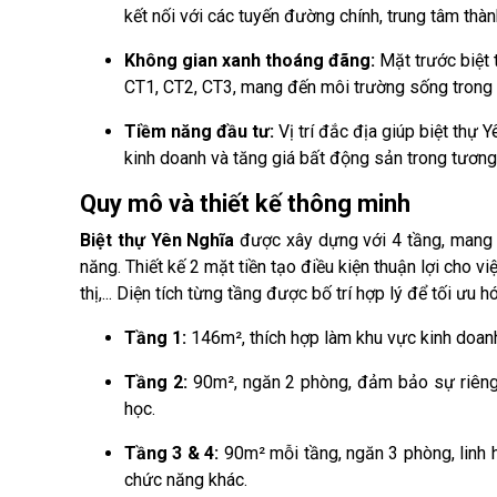
kết nối với các tuyến đường chính, trung tâm thà
Không gian xanh thoáng đãng:
Mặt trước biệt
CT1, CT2, CT3, mang đến môi trường sống trong l
Tiềm năng đầu tư:
Vị trí đắc địa giúp biệt thự 
kinh doanh và tăng giá bất động sản trong tương 
Quy mô và thiết kế thông minh
Biệt thự Yên Nghĩa
được xây dựng với 4 tầng, mang 
năng. Thiết kế 2 mặt tiền tạo điều kiện thuận lợi cho v
thị,... Diện tích từng tầng được bố trí hợp lý để tối ưu h
Tầng 1:
146m², thích hợp làm khu vực kinh doanh
Tầng 2:
90m², ngăn 2 phòng, đảm bảo sự riêng 
học.
Tầng 3 & 4:
90m² mỗi tầng, ngăn 3 phòng, linh h
chức năng khác.