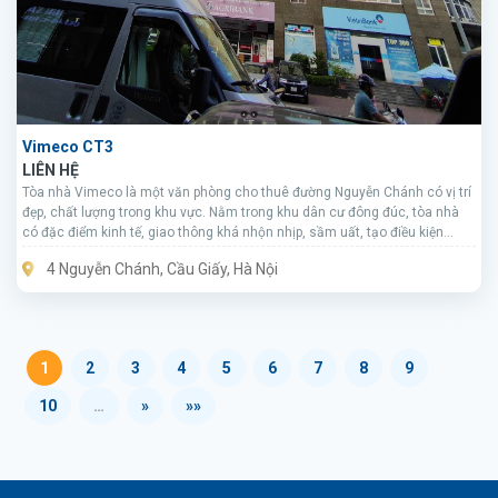
Vimeco CT3
LIÊN HỆ
Tòa nhà Vimeco là một văn phòng cho thuê đường Nguyễn Chánh có vị trí
đẹp, chất lượng trong khu vực. Nằm trong khu dân cư đông đúc, tòa nhà
có đặc điểm kinh tế, giao thông khá nhộn nhịp, sầm uất, tạo điều kiện
thuận lợi có các doanh nghiệp phát triển giao thương, hoạt động kinh tế.
4 Nguyễn Chánh, Cầu Giấy, Hà Nội
1
2
3
4
5
6
7
8
9
10
…
»
»»