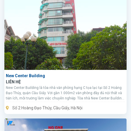
New Center Building
LIÊN HỆ
New Center Building là tòa nhà văn phòng hạng C tọa lạc tại Số 2 Hoàng
Đạo Thúy, quận Cầu Giấy. Với gần 1.000m2 văn phòng đầy đủ nội thất và
tiện ích, môi trường làm việc chuyên nghiệp. Tòa nhà New Center Building
có giá thuê mặt bằng khá rẻ nên phù hợp với ngân sách của rất nhiều
Số 2 Hoàng Đạo Thúy, Cầu Giấy, Hà Nội
công ty.