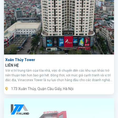
Xuân Thủy Tower
LIÊN HỆ
Với vị trí trung tâm của tòa nhà, việc di chuyển đến các khu vực khác trở
nên thuận tiện hơn bao giờ hết. Đồng thời, với mức giá cạnh tranh và vị trí
đắc địa, Vinaconex Tower là sự lựa chọn hàng đầu cho các doanh nghiệp
đang tìm kiếm mặt bằng cho thuê tại khu vực Cầu Giấy.
173 Xuân Thủy, Quận Cầu Giấy, Hà Nội