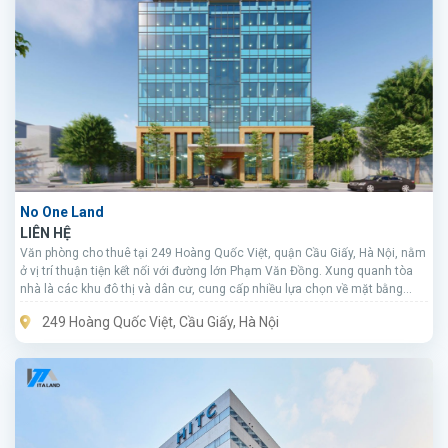
No One Land
LIÊN HỆ
Văn phòng cho thuê tại 249 Hoàng Quốc Việt, quận Cầu Giấy, Hà Nội, nằm
ở vị trí thuận tiện kết nối với đường lớn Phạm Văn Đồng. Xung quanh tòa
nhà là các khu đô thị và dân cư, cung cấp nhiều lựa chọn về mặt bằng
kinh doanh. Được xếp hạng hạng C, tòa nhà cung cấp giá thuê cạnh tranh
249 Hoàng Quốc Việt, Cầu Giấy, Hà Nội
và nhiều tiện ích, là lựa chọn lý tưởng cho doanh nghiệp tại quận Cầu Giấy.