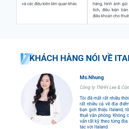
và các điều kiên liên quan khác
hàng, hình ảnh gửi 
tích, điều kiện bà
điều khoản cho thuê
KHÁCH HÀNG NÓI VỀ IT
Ms.Minh
Ms.Nhung
Mr. Duy
Ms. Thủy
Công Ty TNHH Dịch Vụ 
Công ty TNHH Lee & Cộ
Công ty TNHH Tư Vấn Đầ
Công ty Luật TNHH Bra
Dịch vụ tư vấn cho thuê 
Tôi đã mất rất nhiều thờ
Tôi đã mất rất nhiều th
Là một công ty khởi ngh
phòng chất lượng, đảm
rất nhiều cả về địa điể
ưng mà mà không tài nà
khá khó khăn. Với địn
Rất vui vì đã có cơ hội 
bạn giới thiệu Italand, 
được các bạn đưa cho rất 
phải, tôi đã cùng Itala
cho lần sau.
thuê văn phòng. Không c
phân tích các thông tin
nhau. Dù mất khá nhiều t
vấn rất kỹ theo từng địa
nhỏ của tôi. Tôi cảm th
chọn lựa của mình. Cảm 
tác với Italand.
ITALAND.
nhiều hơn nữa trong công