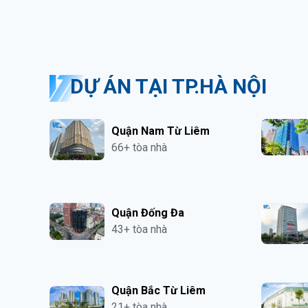
DỰ ÁN TẠI TP.HÀ NỘI
Quận Nam Từ Liêm
66+ tòa nhà
Quận Đống Đa
43+ tòa nhà
Quận Bắc Từ Liêm
21+ tòa nhà