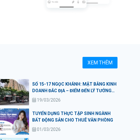
XEM THÊM
SỐ 15-17 NGỌC KHÁNH: MẶT BẰNG KINH
DOANH ĐẮC ĐỊA – ĐIỂM ĐẾN LÝ TƯỞNG
CHO PHÒNG KHÁM VÀ THẨM MỸ VIỆN
19/03/2026
CAO CẤP
TUYỂN DỤNG THỰC TẬP SINH NGÀNH
BẤT ĐỘNG SẢN CHO THUÊ VĂN PHÒNG
01/03/2026