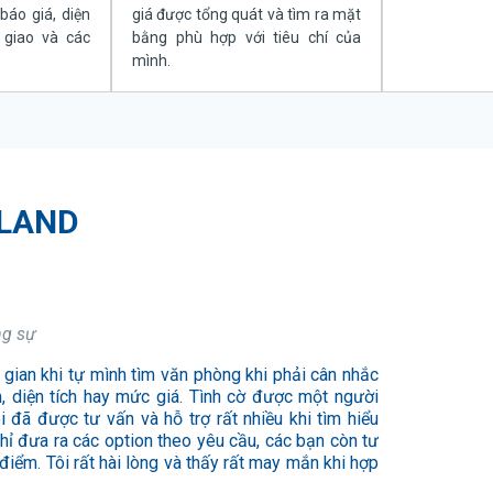
báo giá, diện
giá được tổng quát và tìm ra mặt
n giao và các
bằng phù hợp với tiêu chí của
mình.
ALAND
Tư Vấn Kế Toán Tuệ Minh
ng sự
u tư Incus
ndco
văn phòng chuyên nghiệp, nhân viên nhiệt tình, văn
i gian khi tự mình tìm văn phòng khi phải cân nhắc
ời gian và công sức để tìm cho mình một địa điểm
iệp mới nên việc tìm thuê văn phòng của chúng tôi
 bảo và phù hợp với mong muốn của khách hàng.
m, diện tích hay mức giá. Tình cờ được một người
o thấy ưng ý. Nhưng đến khi gặp ITALAND, tôi đã
h hướng thuê văn phòng hạng B với mức giá vừa
hợp tác với Italand, mong rằng sẽ có cơ hội hợp tác
tôi đã được tư vấn và hỗ trợ rất nhiều khi tìm hiểu
nhiều lựa chọn, tư vấn tôi rất nhiệt tình, giúp tôi
nd tham khảo và cân nhắc rất nhiều lựa chọn khác
hỉ đưa ra các option theo yêu cầu, các bạn còn tư
 xung quanh vị trí đó, tháo gỡ từng cái băn khoăn
hời gian nhưng tôi vẫn rất hài lòng và an tâm tới
 điểm. Tôi rất hài lòng và thấy rất may mắn khi hợp
ấy thật sự rất hài lòng khi sử dụng dịch vụ của
ơn Italand, mong các bạn sẽ ngày càng phát triển
 việc của mình.