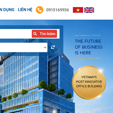
N DỤNG
LIÊN HỆ
0915169936
Tìm kiếm