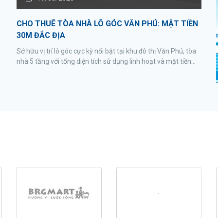
CHO THUÊ TÒA NHÀ LÔ GÓC VĂN PHÚ: MẶT TIỀN
30M ĐẮC ĐỊA
Sở hữu vị trí lô góc cực kỳ nổi bật tại khu đô thị Văn Phú, tòa
nhà 5 tầng với tổng diện tích sử dụng linh hoạt và mặt tiền
lên đến 30m là lựa chọn hàng đầu cho các doanh nghiệp
đang tìm kiếm không gian kinh doanh đẳng cấp. Đây là tọa
độ vàng để khẳng định vị thế thương hiệu và thu hút dòng
khách hàng dồi dào tại khu vực Hà Đông.