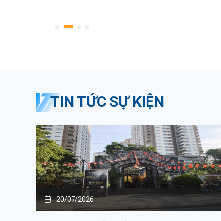
1
2
3
4
TIN TỨC SỰ KIỆN
20/07/2026