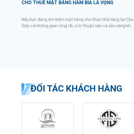
CHO THUÊ MẶT BẰNG HẦM BIA LÃ VỌNG
Nếu bạn đang tìm kiếm mặt bằng cho thuê nhà hàng tại Cầu
Giấy với không gian rộng rãi, vị trí thuận tiện và sẵn sàng khai
thác ngay, Hầm bia Lã Vọng là một lựa chọn đáng cân nhắc.
Tọa lạc tại số 9 Nguyễn Xuân Linh, phường Trung Hòa, quận
Cầu Giấy, Hà Nội, dự án sở hữu lợi thế lớn về vị trí, hạ tầng và
khả năng tiếp cận khách hàng.
ĐỐI TÁC KHÁCH HÀNG