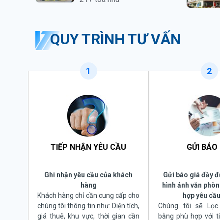
QUY TRÌNH TƯ VẤN
1
2
TIẾP NHẬN YÊU CẦU
GỬI BÁO 
Ghi nhận yêu cầu của khách
Gửi báo giá đầy đ
hàng
hình ảnh văn phòn
Khách hàng chỉ cần cung cấp cho
hợp yêu cầu
chúng tôi thông tin như: Diện tích,
Chúng tôi sẽ Lọ
giá thuê, khu vực, thời gian cần
bằng phù hợp với t