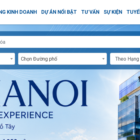
NG KINH DOANH
DỰ ÁN NỔI BẬT
TƯ VẤN
SỰ KIỆN
TUYỂ
Chọn Đường phố