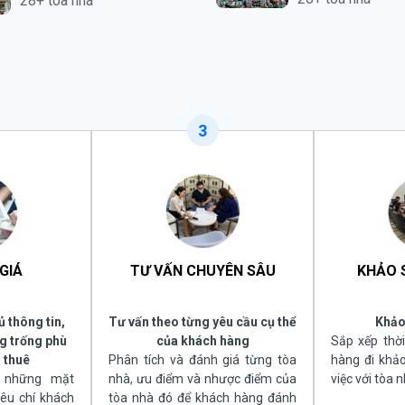
28+ tòa nhà
3
GIÁ
TƯ VẤN CHUYÊN SÂU
KHẢO 
ủ thông tin,
Tư vấn theo từng yêu cầu cụ thể
Khảo
g trống phù
của khách hàng
Sắp xếp thờ
 thuê
Phân tích và đánh giá từng tòa
hàng đi khảo
c những mặt
nhà, ưu điểm và nhược điểm của
việc với tòa n
iêu chí khách
tòa nhà đó để khách hàng đánh