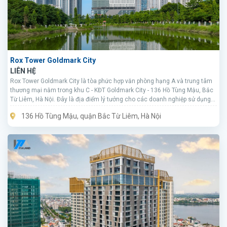
Rox Tower Goldmark City
LIÊN HỆ
Rox Tower Goldmark City là tòa phức hợp văn phòng hạng A và trung tâm
thương mại nằm trong khu C - KĐT Goldmark City - 136 Hồ Tùng Mậu, Bắc
Từ Liêm, Hà Nội. Đây là địa điểm lý tưởng cho các doanh nghiệp sử dụng
địa điểm làm việc, kinh doanh bền vững khu vực phía Tây Hà Nội.
136 Hồ Tùng Mậu, quận Bắc Từ Liêm, Hà Nội