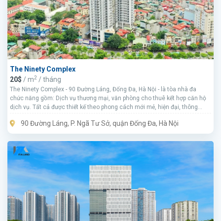
The Ninety Complex
2
20$
/ m
/ tháng
The Ninety Complex - 90 Đường Láng, Đống Đa, Hà Nội - là tòa nhà đa
chức năng gồm: Dịch vụ thương mại, văn phòng cho thuê kết hợp căn hộ
dịch vụ. Tất cả được thiết kế theo phong cách mới mẻ, hiện đại, thông
minh đầy tinh tế.
90 Đường Láng, P. Ngã Tư Sở, quận Đống Đa, Hà Nội