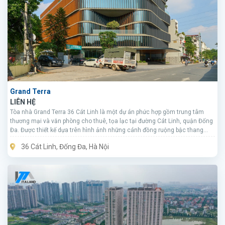
Grand Terra
LIÊN HỆ
Tòa nhà Grand Terra 36 Cát Linh là một dự án phức hợp gồm trung tâm
thương mại và văn phòng cho thuê, tọa lạc tại đường Cát Linh, quận Đống
Đa. Được thiết kế dựa trên hình ảnh những cánh đồng ruộng bậc thang
của Việt Nam, tòa nhà mang vẻ đẹp độc đáo, kết hợp hài hòa giữa sự sang
36 Cát Linh, Đống Đa, Hà Nội
trọng và hiện đại.