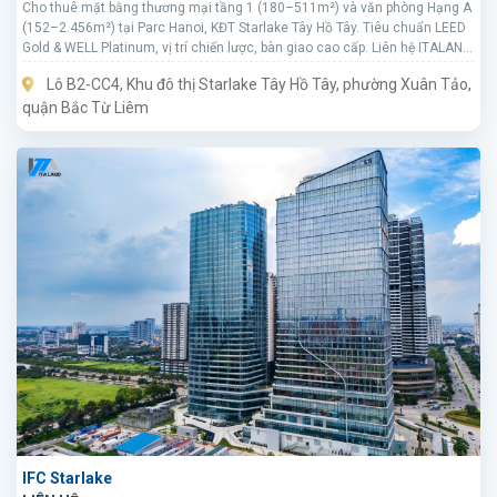
Cho thuê mặt bằng thương mại tầng 1 (180–511m²) và văn phòng Hạng A
(152–2.456m²) tại Parc Hanoi, KĐT Starlake Tây Hồ Tây. Tiêu chuẩn LEED
Gold & WELL Platinum, vị trí chiến lược, bàn giao cao cấp. Liên hệ ITALAND
để nhận mặt bằng và báo giá mới nhất.
Lô B2-CC4, Khu đô thị Starlake Tây Hồ Tây, phường Xuân Tảo,
quận Bắc Từ Liêm
IFC Starlake