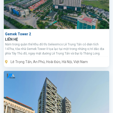
Gemek Tower 2
LIÊN HỆ
Nằm trong quần thể Khu đô thị Geleximco Lê Trọng Tấn có diện tích
147ha, tòa nhà Gemek Tower II tọa lạc tại một trong những vị trí đắc địa
phía Tây Thủ đô, ngay mặt đường Lê Trọng Tấn và Đại lộ Thăng Long.
Lê Trọng Tấn, An Phú, Hoài Đức, Hà Nội, Việt Nam