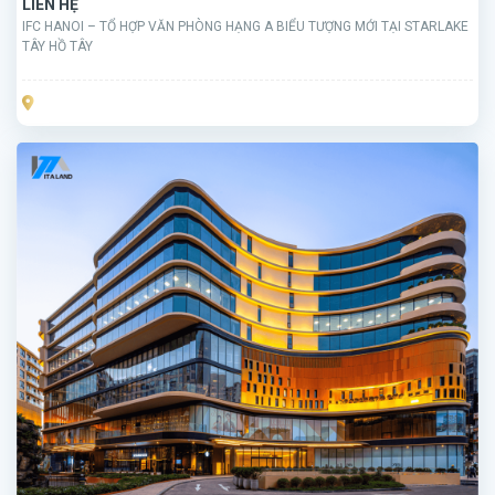
LIÊN HỆ
IFC HANOI – TỔ HỢP VĂN PHÒNG HẠNG A BIỂU TƯỢNG MỚI TẠI STARLAKE
TÂY HỒ TÂY