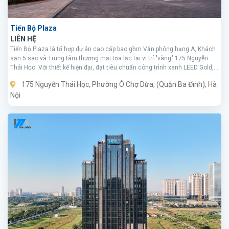
Tiến Bộ Plaza
LIÊN HỆ
Tiến Bộ Plaza là tổ hợp dự án cao cấp bao gồm Văn phòng hạng A, Khách
sạn 5 sao và Trung tâm thương mại tọa lạc tại vị trí "vàng" 175 Nguyễn
Thái Học. Với thiết kế hiện đại, đạt tiêu chuẩn công trình xanh LEED Gold,
đây là lựa chọn hàng đầu cho các tập đoàn đa quốc gia và doanh nghiệp
175 Nguyễn Thái Học, Phường Ô Chợ Dừa, (Quận Ba Đình), Hà
lớn muốn khẳng định vị thế tại Thủ đô.
Nội