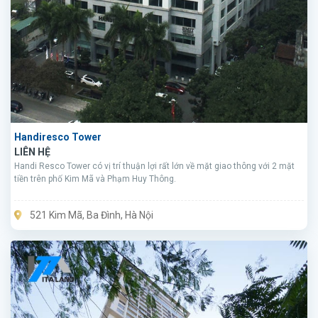
Handiresco Tower
LIÊN HỆ
Handi Resco Tower có vị trí thuận lợi rất lớn về mặt giao thông với 2 mặt
tiền trên phố Kim Mã và Phạm Huy Thông.
521 Kim Mã, Ba Đình, Hà Nội