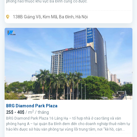
phòng nào thuộc khu vực Ba Đình cũng có được.
138B Giảng Võ, Kim Mã, Ba Đình, Hà Nội
BRG Diamond Park Plaza
2
25$ - 40$
/ m
/ tháng
BRG Diamond Park Plaza 16 Láng Hạ – tổ hợp nhà ở cao tầng và văn
phòng hạng A – tại quận Ba Đình đem đến cho doanh nghiệp thuê niềm tự
hào khi được sở hữu văn phòng tại vùng lõi trung tâm, nơi “kề hồ, cận
phố”, vừa mang dấu ấn vàng son lịch sử, vừa mang hơi thở nhịp sống hiện