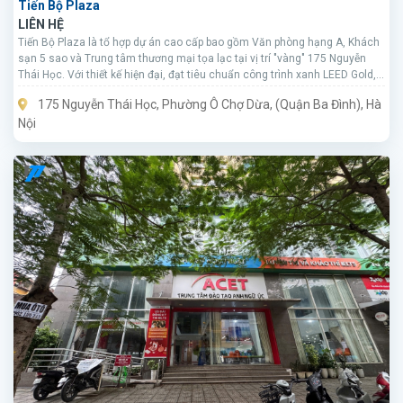
Tiến Bộ Plaza
LIÊN HỆ
Tiến Bộ Plaza là tổ hợp dự án cao cấp bao gồm Văn phòng hạng A, Khách
sạn 5 sao và Trung tâm thương mại tọa lạc tại vị trí "vàng" 175 Nguyễn
Thái Học. Với thiết kế hiện đại, đạt tiêu chuẩn công trình xanh LEED Gold,
đây là lựa chọn hàng đầu cho các tập đoàn đa quốc gia và doanh nghiệp
175 Nguyễn Thái Học, Phường Ô Chợ Dừa, (Quận Ba Đình), Hà
lớn muốn khẳng định vị thế tại Thủ đô.
Nội