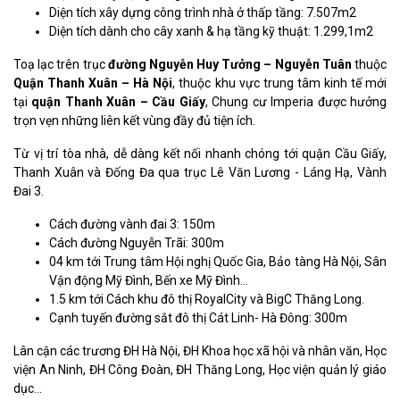
Diện tích xây dựng công trình nhà ở thấp tầng: 7.507m2
Diện tích dành cho cây xanh & hạ tầng kỹ thuật: 1.299,1m2
Toạ lạc trên trục
đường Nguyễn Huy Tưởng – Nguyễn Tuân
thuộc
Quận Thanh Xuân – Hà Nội
, thuộc khu vực trung tâm kinh tế mới
tại
quận Thanh Xuân – Cầu Giấy
, Chung cư Imperia được hưởng
trọn vẹn những liên kết vùng đầy đủ tiện ích.
Từ vị trí tòa nhà, dễ dàng kết nối nhanh chóng tới quận Cầu Giấy,
Thanh Xuân và Đống Đa qua trục Lê Văn Lương - Láng Hạ, Vành
Đai 3.
Cách đường vành đai 3: 150m
Cách đường Nguyễn Trãi: 300m
04 km tới Trung tâm Hội nghị Quốc Gia, Bảo tàng Hà Nội, Sân
Vận động Mỹ Đình, Bến xe Mỹ Đình…
1.5 km tới Cách khu đô thị RoyalCity và BigC Thăng Long.
Cạnh tuyến đường sắt đô thị Cát Linh- Hà Đông: 300m
Lân cận các trương ĐH Hà Nội, ĐH Khoa học xã hội và nhân văn, Học
viện An Ninh, ĐH Công Đoàn, ĐH Thăng Long, Học viện quản lý giáo
dục…