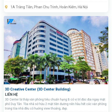
1A Tràng Tiền, Phan Chu Trinh, Hoàn Kiếm, Hà Nội
3D Creative Center (3D Center Building)
LIÊN HỆ
3D Center là tháp văn phòng tiêu chuẩn hạng B có vị trí đắc địa ngay mặt
phố Duy Tân. Tòa nhà sở hữu 2 mặt tiền đường nên hầu hết các văn phòng
trong tòa nhà đều có hướng view thoáng, đẹp.