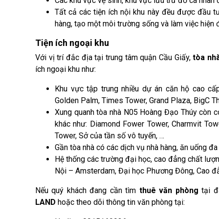
Các khu vực vệ sinh, khu vực lưu trữ đồ cá nhân đ
Tất cả các tiện ích nội khu này đều được đầu t
hàng, tạo một môi trường sống và làm việc hiện đạ
Tiện ích ngoại khu
Với vị trí đắc địa tại trung tâm quận Cầu Giấy,
tòa nh
ích ngoại khu như:
Khu vực tập trung nhiều dự án căn hộ cao cấ
Golden Palm, Times Tower, Grand Plaza, BigC 
Xung quanh tòa nhà N05 Hoàng Đạo Thúy còn có
khác như: Diamond Fower Tower, Charmvit Towe
Tower, Sở của tần số vô tuyến, …
Gần tòa nhà có các dịch vụ nhà hàng, ăn uống đ
Hệ thống các trường đại học, cao đẳng chất lượn
Nội – Amsterdam, Đại học Phương Đông, Cao đẳn
Nếu quý khách đang cần tìm
thuê văn phòng
tại đ
LAND
hoặc theo dõi thông tin văn phòng tại: