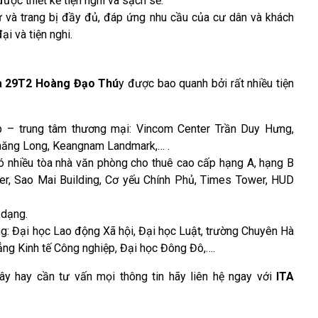
ược thiết kế tiện nghi và sạch sẽ.
ư và trang bị đầy đủ, đáp ứng nhu cầu của cư dân và khách
i và tiện nghi.
à 29T2 Hoàng Đạo Thú
y được bao quanh bởi rất nhiều tiện
p – trung tâm thương mại: Vincom Center Trần Duy Hưng,
Thăng Long, Keangnam Landmark,… .
 nhiều tòa nhà văn phòng cho thuê cao cấp hạng A, hạng B
r, Sao Mai Building, Cơ yếu Chính Phủ, Times Tower, HUD
a dạng.
g: Đại học Lao động Xã hội, Đại học Luật, trường Chuyên Hà
g Kinh tế Công nghiệp, Đại học Đông Đô,….
ây hay cần tư vấn mọi thông tin hãy liên hệ ngay với
ITA