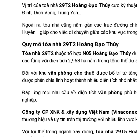
Vị trí của toà nhà
29T2 Hoàng Đạo Thúy
cực kỳ thuận
Đình, Dịch Vọng, Trung Yên…
Ngoài ra, tòa nhà cũng nằm gần các trục đường ch
Huyên… giúp cho việc di chuyển giữa các khu vực tron
Quy mô tòa nhà 29T2 Hoàng Đạo Thúy
Tòa nhà 29T2
thuộc tổ hợp
N05 Hoàng Đạo Thúy
đư
cao tầng với diện tích 2,968 ha nằm trong tổng thể d
Đối với khu
văn phòng cho thuê
được bố trí từ tần
được phân chia linh hoạt thành nhiều diện tích nhỏ nh
Đáp ứng mọi nhu cầu về diện tích
văn phòng
phù hợ
nghiệp.
Công ty CP XNK & xây dựng Việt Nam (Vinaconex
thương hiệu và uy tín trên thị trường với nhiều lĩnh vực
Với lợi thế trong ngành xây dựng,
tòa nhà 29T5 Ho