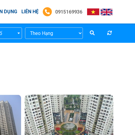
N DỤNG
LIÊN HỆ
0915169936
ố