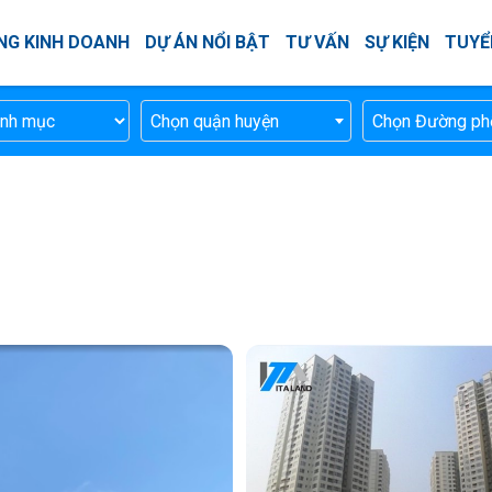
NG KINH DOANH
DỰ ÁN NỔI BẬT
TƯ VẤN
SỰ KIỆN
TUYỂ
Chọn quận huyện
Chọn Đường ph