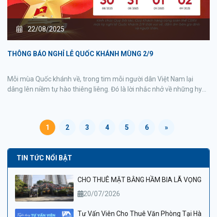
22/08/2025
THÔNG BÁO NGHỈ LỄ QUỐC KHÁNH MÙNG 2/9
Mỗi mùa Quốc khánh về, trong tim mỗi người dân Việt Nam lại
dâng lên niềm tự hào thiêng liêng. Đó là lời nhắc nhở về những hy
sinh lớn lao, về ý chí quật cường của dân tộc và là động lực để
chúng ta cùng nhau kiến tạo một Việt Nam tươi sáng, văn minh và
hạnh phúc.
1
2
3
4
5
6
»
TIN TỨC NỔI BẬT
CHO THUÊ MẶT BẰNG HẦM BIA LÃ VỌNG
20/07/2026
Tư Vấn Viên Cho Thuê Văn Phòng Tại Hà