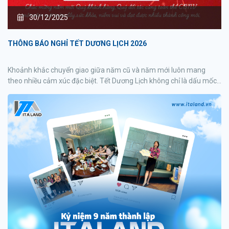
30/12/2025
THÔNG BÁO NGHỈ TẾT DƯƠNG LỊCH 2026
Khoảnh khắc chuyển giao giữa năm cũ và năm mới luôn mang
theo nhiều cảm xúc đặc biệt. Tết Dương Lịch không chỉ là dấu mốc
khép lại một hành trình đã qua, mà còn mở ra những khởi đầu mới
với nhiều kỳ vọng, niềm tin và động lực để tiếp tục chinh phục
những mục tiêu phía trước, bứt phá trong năm 2026.