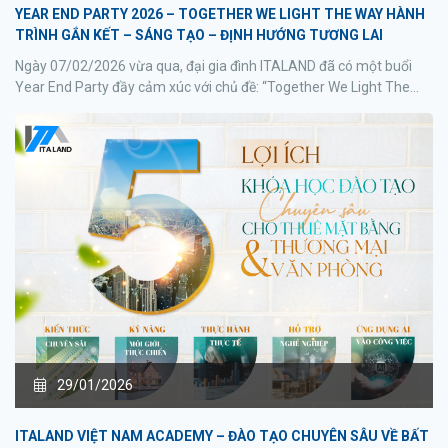
YEAR END PARTY 2026 – TOGETHER WE LIGHT THE WAY HÀNH
TRÌNH GẮN KẾT – SÁNG TẠO – ĐỊNH HƯỚNG TƯƠNG LAI
Ngày 07/02/2026 vừa qua, đại gia đình ITALAND đã có một buổi
Year End Party đầy cảm xúc với chủ đề: “Together We Light The
Way” – Cùng nhau thắp sáng con đường phía trước.
29/01/2026
ITALAND VIỆT NAM ACADEMY – ĐÀO TẠO CHUYÊN SÂU VỀ BẤT