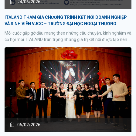
24/06/2026
ITALAND THAM GIA CHƯƠNG TRÌNH KẾT NỐI DOANH NGHIỆP
VÀ SINH VIÊN VJCC – TRƯỜNG ĐẠI HỌC NGOẠI THƯƠNG
Mỗi cuộc gặp gỡ đều mang theo những câu chuyện, kinh nghiệm và
cơ hội mới. ITALAND trân trọng những giá trị kết nối được tạo nên
từ chương trình và hy vọng sẽ tiếp tục đồng hành cùng các bạn trẻ
trên chặng đường sự nghiệp phía trước.
06/02/2026