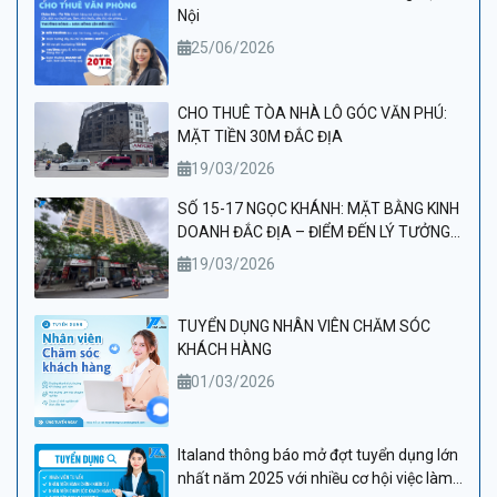
Nội
25/06/2026
CHO THUÊ TÒA NHÀ LÔ GÓC VĂN PHÚ:
MẶT TIỀN 30M ĐẮC ĐỊA
19/03/2026
SỐ 15-17 NGỌC KHÁNH: MẶT BẰNG KINH
DOANH ĐẮC ĐỊA – ĐIỂM ĐẾN LÝ TƯỞNG
CHO PHÒNG KHÁM VÀ THẨM MỸ VIỆN
19/03/2026
CAO CẤP
TUYỂN DỤNG NHÂN VIÊN CHĂM SÓC
KHÁCH HÀNG
01/03/2026
Italand thông báo mở đợt tuyển dụng lớn
nhất năm 2025 với nhiều cơ hội việc làm