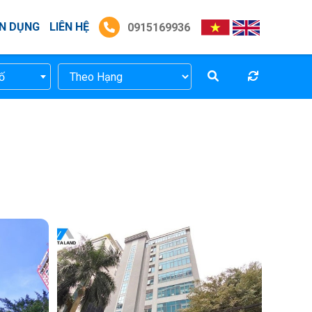
N DỤNG
LIÊN HỆ
0915169936
ố