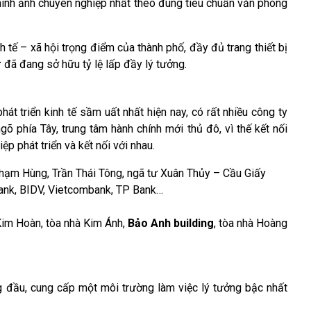
i hình ảnh chuyên nghiệp nhất theo đúng tiêu chuẩn văn phòng
inh tế – xã hội trọng điểm của thành phố, đầy đủ trang thiết bị
r
đã đang sở hữu tỷ lệ lấp đầy lý tưởng.
át triển kinh tế sầm uất nhất hiện nay, có rất nhiều công ty
õ phía Tây, trung tâm hành chính mới thủ đô, vì thế kết nối
ệp phát triển và kết nối với nhau.
hạm Hùng, Trần Thái Tông, ngã tư Xuân Thủy – Cầu Giấy
bank, BIDV, Vietcombank, TP Bank…
 Kim Hoàn, tòa nhà Kim Ánh,
Bảo Anh building
, tòa nhà Hoàng
g đầu, cung cấp một môi trường làm việc lý tưởng bậc nhất