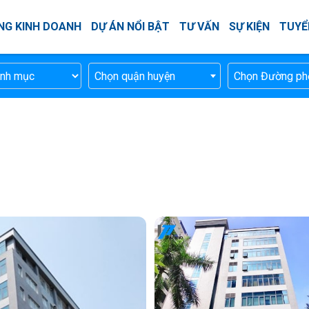
NG KINH DOANH
DỰ ÁN NỔI BẬT
TƯ VẤN
SỰ KIỆN
TUYỂ
Chọn quận huyện
Chọn Đường ph