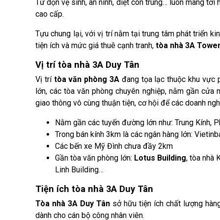
Từ dọn vệ sinh, an ninh, diệt côn trùng… luôn mang tớ
cao cấp.
Tựu chung lại, với vị trí nằm tại trung tâm phát triển k
tiện ích và mức giá thuê cạnh tranh,
tòa nhà 3A Towe
Vị trí tòa nhà 3A Duy Tân
Vị trí
tòa văn phòng 3A
đang tọa lạc thuộc khu vực ph
lớn, các tòa văn phòng chuyên nghiệp, nằm gần cửa ng
giao thông vô cùng thuận tiện, cơ hội để các doanh nghi
Nằm gần các tuyến đường lớn như: Trung Kính, P
Trong bán kính 3km là các ngân hàng lớn: Vietin
Các bến xe Mỹ Đình chưa đầy 2km
Gần tòa văn phòng lớn:
Lotus Building
, tòa nhà
Linh Building…
Tiện ích tòa nhà 3A Duy Tân
Tòa nhà 3A Duy Tân
sở hữu tiện ích chất lượng hàn
dành cho cán bộ công nhân viên.