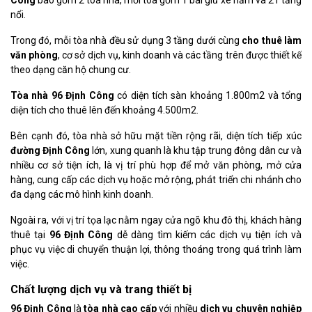
Công
bao gồm 2 tòa nhà, mỗi tòa gồm 1 bãi giữ xe hầm và 21 tầng
nổi.
Trong đó, mỗi tòa nhà đều sử dụng 3 tầng dưới cùng
cho thuê làm
văn phòng
, cơ sở dịch vụ, kinh doanh và các tầng trên được thiết kế
theo dạng căn hộ chung cư.
Tòa nhà 96 Định Công
có diện tích sàn khoảng 1.800m2 và tổng
diện tích cho thuê lên đến khoảng 4.500m2.
Bên cạnh đó, tòa nhà sở hữu mặt tiền rộng rãi, diện tích tiếp xúc
đường Định Công
lớn, xung quanh là khu tập trung đông dân cư và
nhiều cơ sở tiện ích, là vị trí phù hợp để mở văn phòng, mở cửa
hàng, cung cấp các dịch vụ hoặc mở rộng, phát triển chi nhánh cho
đa dạng các mô hình kinh doanh.
Ngoài ra, với vị trí tọa lạc nằm ngay cửa ngõ khu đô thị, khách hàng
thuê tại
96 Định Công
dễ dàng tìm kiếm các dịch vụ tiện ích và
phục vụ việc di chuyển thuận lợi, thông thoáng trong quá trình làm
việc.
Chất lượng dịch vụ và trang thiết bị
96 Định Công
là
tòa nhà cao cấp
với nhiều
dịch vụ chuyên nghiệp