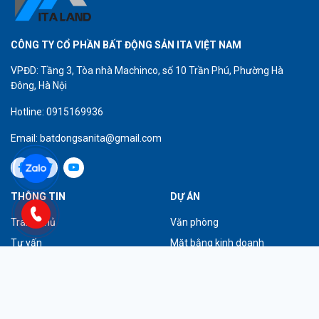
CÔNG TY CỔ PHẦN BẤT ĐỘNG SẢN ITA VIỆT NAM
VPĐD: Tầng 3, Tòa nhà Machinco, số 10 Trần Phú, Phường Hà
Đông, Hà Nội
Hotline: 0915169936
Email: batdongsanita@gmail.com
THÔNG TIN
DỰ ÁN
Trang chủ
Văn phòng
Tư vấn
Mặt bằng kinh doanh
Giới thiệu
Mặt phố
Tuyển dụng
Dự án tiêu biểu
Liên hệ