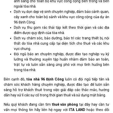
ánh sáng cho toàn bộ khu vực công cộng bên trong và bên
ngoài tòa nhà.
Dịch vụ dọn dẹp vệ sinh chuyên nghiệp, đảm bảo cảnh quan,
cây xanh cho toàn bộ sảnh và khu vực công cộng của dự án
96 Định Công.
Dịch vụ thu gom rác thải tập kết theo thời gian và các địa
điểm được quy định của tòa nhà.
Dịch vụ chăm sóc, bảo dưỡng, bảo trì các trang thiết bị, nội
thất do tòa nhà cung cấp tại diện tích cho thuê và các khu
vực chung.
Đội ngũ bảo an chuyên nghiệp, được đào tạo nghiệp vụ kỹ
lưỡng và thường xuyên tập huấn nhằm đảm bảo an toàn,
trật tự và luôn sẵn sàng ứng phó với mọi tình huống bên
trong tòa nhà.
Bên cạnh đó,
tòa nhà 96 Định Công
luôn có đội ngũ tiếp tân và
chăm sóc khách hàng chuyên nghiệp, được đào tạo để luôn sẵn
sàng hỗ trợ khách thuê trong việc giải đáp các thắc mắc, hướng
dẫn hay xử lí các sự cố trong thời gian thuê và sử dụng mặt bằng.
Nếu quý khách đang cần tìm
thuê văn phòng
tại đây hay cần tư
vấn mọi thông tin hãy liên hệ ngay với
ITA LAND
hoặc theo dõi