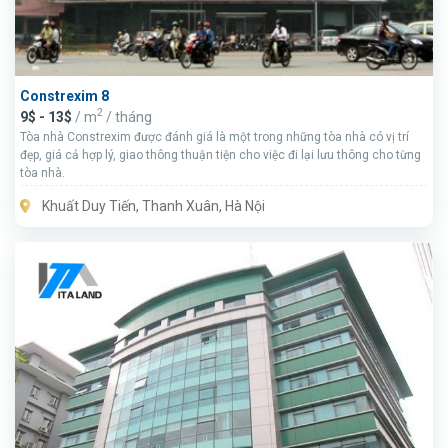
Constrexim 8
2
9$ - 13$
/ m
/ tháng
Tòa nhà Constrexim được đánh giá là một trong những tòa nhà có vị trí
đẹp, giá cả hợp lý, giao thông thuận tiện cho việc đi lại lưu thông cho từng
tòa nhà.
Khuất Duy Tiến, Thanh Xuân, Hà Nội