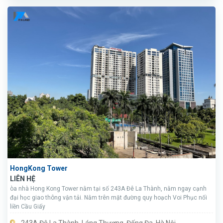
HongKong Tower
LIÊN HỆ
òa nhà Hong Kong Tower nằm tại số 243A Đê La Thành, nằm ngay cạnh
đại học giao thông vận tải. Nằm trên mặt đường quy hoạch Voi Phục nối
liền Cầu Giấy
243A Đê La Thành, Láng Thượng, Đống Đa, Hà Nội