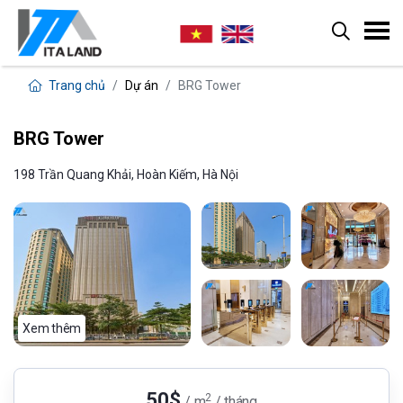
Trang chủ
Dự án
BRG Tower
BRG Tower
198 Trần Quang Khải, Hoàn Kiếm, Hà Nội
Xem thêm
50$
2
/ m
/ tháng