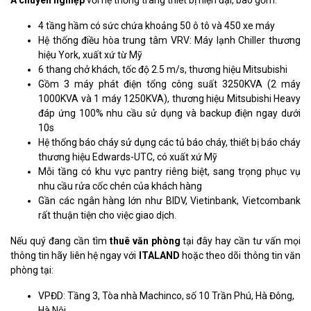
4 tầng hầm có sức chứa khoảng 50 ô tô và 450 xe máy
Hệ thống điều hòa trung tâm VRV: Máy lạnh Chiller thương
hiệu York, xuất xứ từ Mỹ
6 thang chở khách, tốc độ 2.5 m/s, thương hiệu Mitsubishi
Gồm 3 máy phát điện tổng công suất 3250KVA (2 máy
1000KVA và 1 máy 1250KVA), thương hiệu Mitsubishi Heavy
đáp ứng 100% nhu cầu sử dụng và backup điện ngay dưới
10s
Hệ thống báo cháy sử dụng các tủ báo cháy, thiết bị báo cháy
thương hiệu Edwards-UTC, có xuất xứ Mỹ
Mỗi tầng có khu vực pantry riêng biệt, sang trọng phục vụ
nhu cầu rửa cốc chén của khách hàng
Gần các ngân hàng lớn như BIDV, Vietinbank, Vietcombank
rất thuận tiện cho việc giao dịch.
Nếu quý đang cần tìm
thuê văn phòng
tại đây hay cần tư vấn mọi
thông tin hãy liên hệ ngay với
ITALAND
hoặc theo dõi thông tin văn
phòng tại:
VPĐD: Tầng 3, Tòa nhà Machinco, số 10 Trần Phú, Hà Đông,
Hà Nội