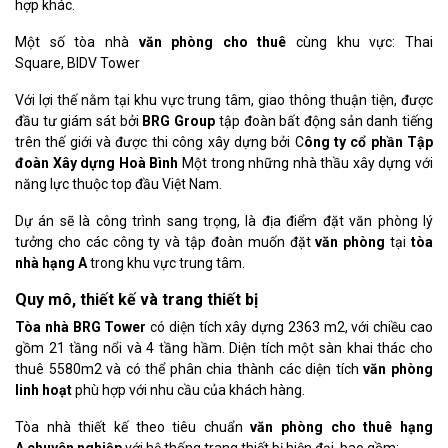
hợp khác.
Một số tòa nhà
văn phòng cho thuê
cùng khu vực: Thai
Square, BIDV Tower
Với lợi thế nằm tại khu vực trung tâm, giao thông thuận tiện, được
đầu tư giám sát bởi
BRG Group
tập đoàn bất động sản danh tiếng
trên thế giới và được thi công xây dựng bởi C
ông ty cổ phần Tập
đoàn Xây dựng Hoà Bình
Một trong những nhà thầu xây dựng với
năng lực thuộc top đầu Việt Nam.
Dự án sẽ là công trình sang trọng, là địa điểm đặt văn phòng lý
tưởng cho các công ty và tập đoàn muốn đặt
văn phòng
tại
tòa
nhà hạng A
trong khu vực trung tâm.
Quy mô, thiết kế và trang thiết bị
Tòa nhà BRG Tower
có diện tích xây dựng 2363 m2, với chiều cao
gồm 21 tầng nổi và 4 tầng hầm. Diện tích một sàn khai thác cho
thuê 5580m2 và có thể phân chia thành các diện tích
văn phòng
linh hoạt
phù hợp với nhu cầu của khách hàng.
Tòa nhà thiết kế theo tiêu chuẩn
văn phòng cho thuê hạng
A chuyên nghiệp
với hệ thống trang thiết bị hiện đại, bao gồm: