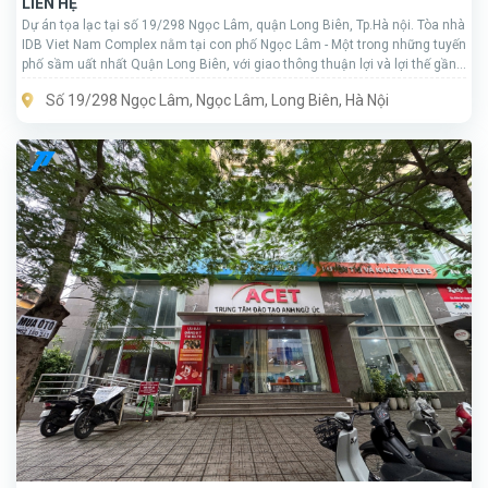
LIÊN HỆ
Dự án tọa lạc tại số 19/298 Ngọc Lâm, quận Long Biên, Tp.Hà nội. Tòa nhà
IDB Viet Nam Complex nằm tại con phố Ngọc Lâm - Một trong những tuyến
phố sầm uất nhất Quận Long Biên, với giao thông thuận lợi và lợi thế gần
"đèn, đường, trường, trạm", cư dân của tòa nhà sẽ được hưởng lợi rất nhiều
Số 19/298 Ngọc Lâm, Ngọc Lâm, Long Biên, Hà Nội
từ vị trí địa lý của dự án