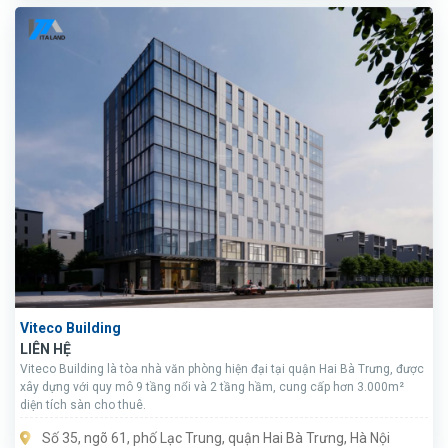
Viteco Building
LIÊN HỆ
Viteco Building là tòa nhà văn phòng hiện đại tại quận Hai Bà Trưng, được
xây dựng với quy mô 9 tầng nổi và 2 tầng hầm, cung cấp hơn 3.000m²
diện tích sàn cho thuê.
Số 35, ngõ 61, phố Lạc Trung, quận Hai Bà Trưng, Hà Nội