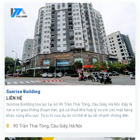
Sunrise Building
LIÊN HỆ
Sunrise Building tọa lạc tại số 90 Trần Thái Tông, Cầu Giấy, Hà Nội. Đây là
nơi vị trí giao thông thuận tiện, giá cả thuê khá hợp lý so với các mặt bằng
khác cùng khu vực. Từ vị trí của dự án có thể đi lại rất nhanh chóng đến
các tuyến đường như Phạm Hùng, Hoàng Quốc Việt, Mỹ Đình,…
90 Trần Thái Tông, Cầu Giấy, Hà Nội