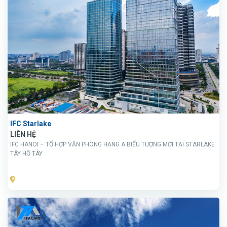
IFC Starlake
LIÊN HỆ
IFC HANOI – TỔ HỢP VĂN PHÒNG HẠNG A BIỂU TƯỢNG MỚI TẠI STARLAKE
TÂY HỒ TÂY