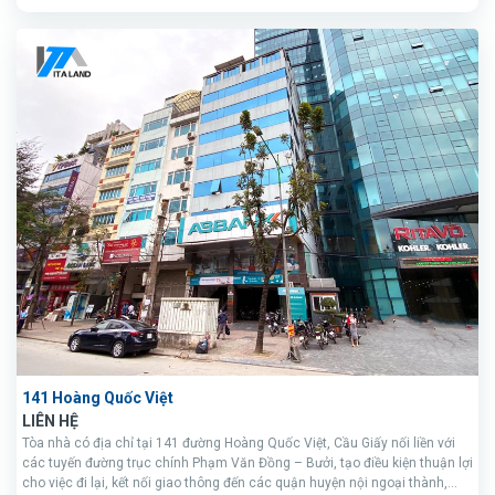
141 Hoàng Quốc Việt
LIÊN HỆ
Tòa nhà có địa chỉ tại 141 đường Hoàng Quốc Việt, Cầu Giấy nối liền với
các tuyến đường trục chính Phạm Văn Đồng – Bưởi, tạo điều kiện thuận lợi
cho việc đi lại, kết nối giao thông đến các quận huyện nội ngoại thành,