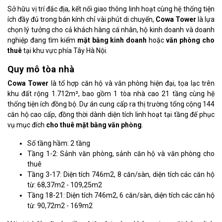
Sở hữu vị trí đắc địa, kết nối giao thông linh hoạt cùng hệ thống tiện
ích đầy đủ trong bán kính chỉ vài phút di chuyển,
Cowa Tower
là lựa
chọn lý tưởng cho cả khách hàng cá nhân, hộ kinh doanh và doanh
nghiệp đang tìm kiếm
mặt bằng kinh doanh
hoặc
văn phòng cho
thuê
tại khu vực phía Tây Hà Nội.
Quy mô tòa nhà
Cowa Tower
là tổ hợp căn hộ và văn phòng hiện đại, tọa lạc trên
khu đất rộng 1.712m², bao gồm 1 tòa nhà cao 21 tầng cùng hệ
thống tiện ích đồng bộ. Dự án cung cấp ra thị trường tổng cộng 144
căn hộ cao cấp, đồng thời dành diện tích linh hoạt tại tầng đế phục
vụ mục đích
cho thuê mặt bằng văn phòng
.
Số tầng hầm: 2 tầng
Tầng 1-2: Sảnh văn phòng, sảnh căn hộ và văn phòng cho
thuê
Tầng 3-17: Diện tích 746m2, 8 căn/sàn, diện tích các căn hộ
từ: 68,37m2 - 109,25m2
Tầng 18-21: Diện tích 746m2, 6 căn/sàn, diện tích các căn hộ
từ: 90,72m2 - 169m2