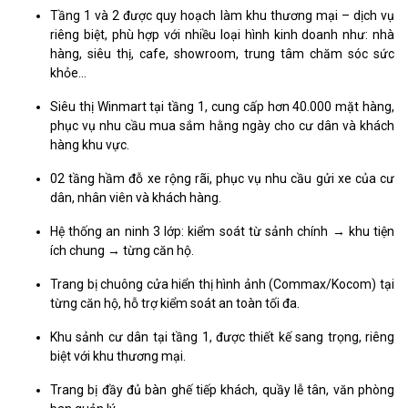
Tầng 1 và 2 được quy hoạch làm khu thương mại – dịch vụ
riêng biệt, phù hợp với nhiều loại hình kinh doanh như: nhà
hàng, siêu thị, cafe, showroom, trung tâm chăm sóc sức
khỏe...
Siêu thị Winmart tại tầng 1, cung cấp hơn 40.000 mặt hàng,
phục vụ nhu cầu mua sắm hằng ngày cho cư dân và khách
hàng khu vực.
02 tầng hầm đỗ xe rộng rãi, phục vụ nhu cầu gửi xe của cư
dân, nhân viên và khách hàng.
Hệ thống an ninh 3 lớp: kiểm soát từ sảnh chính → khu tiện
ích chung → từng căn hộ.
Trang bị chuông cửa hiển thị hình ảnh (Commax/Kocom) tại
từng căn hộ, hỗ trợ kiểm soát an toàn tối đa.
Khu sảnh cư dân tại tầng 1, được thiết kế sang trọng, riêng
biệt với khu thương mại.
Trang bị đầy đủ bàn ghế tiếp khách, quầy lễ tân, văn phòng