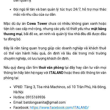
ban quản lý.
Đội ngũ lễ tân và ban quản lý túc trực 24/7, hỗ trợ mọi thắc
mắc và nhu cầu của cư dân.
Mặc dù dự án
Cowa Tower
chưa có nhiều không gian xanh hoặc
tiện ích cao cấp mở rộng, nhưng các yếu tố thiết yếu như
mặt bằng
thương mại
, bãi đỗ xe, an ninh và quản lý tòa nhà đều đã được đầu
tư đồng bộ.
Đây là nền tảng quan trọng giúp các doanh nghiệp và khách thuê
có thể vận hành hiệu quả, ổn định và lâu dài trong môi trường
chuyên nghiệp, có lưu lượng khách ổn định.
Nếu quý đang cần tìm
thuê văn phòng
tại đây hay cần tư vấn mọi
thông tin hãy liên hệ ngay với
ITALAND
hoặc theo dõi thông tin văn
phòng tại:
VPĐD: Tầng 3, Tòa nhà Machinco, số 10 Trần Phú, Hà Đông,
Hà Nội
Hotline: 0915169936
Email: batdongsanita@gmail.com
Facebook:
https://www.facebook.com/ITALAND/