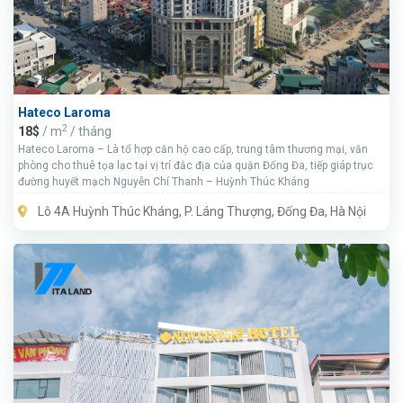
Hateco Laroma
2
18$
/ m
/ tháng
Hateco Laroma – Là tổ hợp căn hộ cao cấp, trung tâm thương mại, văn
phòng cho thuê tọa lạc tại vị trí đắc địa của quận Đống Đa, tiếp giáp trục
đường huyết mạch Nguyễn Chí Thanh – Huỳnh Thúc Kháng
Lô 4A Huỳnh Thúc Kháng, P. Láng Thượng, Đống Đa, Hà Nội