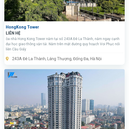
HongKong Tower
LIÊN HỆ
òa nhà Hong Kong Tower nằm tại số 243A Đê La Thành, nằm ngay cạnh
đại học giao thông vận tải. Nằm trên mặt đường quy hoạch Voi Phục nối
liền Cầu Giấy
243A Đê La Thành, Láng Thượng, Đống Đa, Hà Nội