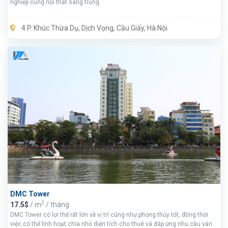
nghiệp cùng nội thất sang trọng
4 P. Khúc Thừa Dụ, Dịch Vọng, Cầu Giấy, Hà Nội
DMC Tower
2
17.5$
/ m
/ tháng
DMC Tower có lợi thế rất lớn về vị trí cũng như phong thủy tốt, đồng thời
việc có thể linh hoạt chia nhỏ diện tích cho thuê và đáp ứng nhu cầu văn