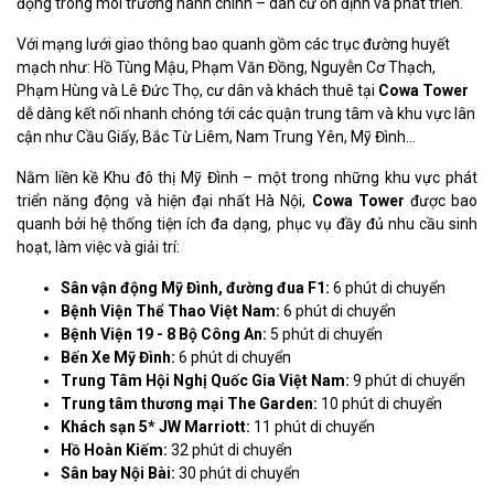
động trong môi trường hành chính – dân cư ổn định và phát triển.
Với mạng lưới giao thông bao quanh gồm các trục đường huyết
mạch như: Hồ Tùng Mậu, Phạm Văn Đồng, Nguyễn Cơ Thạch,
Phạm Hùng và Lê Đức Thọ, cư dân và khách thuê tại
Cowa Tower
dễ dàng kết nối nhanh chóng tới các quận trung tâm và khu vực lân
cận như Cầu Giấy, Bắc Từ Liêm, Nam Trung Yên, Mỹ Đình…
Nằm liền kề Khu đô thị Mỹ Đình – một trong những khu vực phát
triển năng động và hiện đại nhất Hà Nội,
Cowa Tower
được bao
quanh bởi hệ thống tiện ích đa dạng, phục vụ đầy đủ nhu cầu sinh
hoạt, làm việc và giải trí:
Sân vận động Mỹ Đình, đường đua F1:
6 phút di chuyển
Bệnh Viện Thể Thao Việt Nam:
6 phút di chuyển
Bệnh Viện 19 - 8 Bộ Công An:
5 phút di chuyển
Bến Xe Mỹ Đình:
6 phút di chuyển
Trung Tâm Hội Nghị Quốc Gia Việt Nam:
9 phút di chuyển
Trung tâm thương mại The Garden:
10 phút di chuyển
Khách sạn 5* JW Marriott:
11 phút di chuyển
Hồ Hoàn Kiếm:
32 phút di chuyển
Sân bay Nội Bài:
30 phút di chuyển