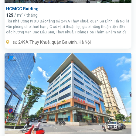
HCMCC Buiding
2
12$
/ m
/ tháng
Tòa nhà Công ty XD Bảo tàng số 249A Thụy Khuê, quận Ba Đình, Hà Nội là
văn phòng cho thuê hạng C có vị trí thuận lợi, giao thông thuận tiện đến
các hướng Văn Cao Liễu Giai, Thụy Khuê, Hoàng Hoa Thám & nằm rất gần
hồ Tây.
số 249A Thụy Khuê, quận Ba Đình, Hà Nội