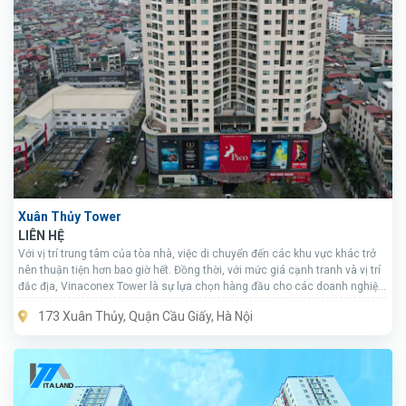
Xuân Thủy Tower
LIÊN HỆ
Với vị trí trung tâm của tòa nhà, việc di chuyển đến các khu vực khác trở
nên thuận tiện hơn bao giờ hết. Đồng thời, với mức giá cạnh tranh và vị trí
đắc địa, Vinaconex Tower là sự lựa chọn hàng đầu cho các doanh nghiệp
đang tìm kiếm mặt bằng cho thuê tại khu vực Cầu Giấy.
173 Xuân Thủy, Quận Cầu Giấy, Hà Nội