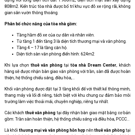
dựng với tổng diện tích đất 1.906m2, diện tích mặt sàn xây dựng
808m2. Kiến trúc tòa nhà được bố trí khu vực đỗ xe rộng rãi, không
gian sân vườn thông thoáng.
Phân bố chức năng của tòa nhà gồm:
Tầng hầm đỗ xe của cư dân và nhân viên.
Từ tầng 1 đến tầng 3 là diện tích thương mại và văn phòng.
Tầng 4 – 17 là tầng căn hộ.
Diện tích sàn văn phòng điển hình: 624m2
Khi lựa chọn
thuê văn phòng
tại
tòa nhà Dream Center
, khách
hàng sẽ được nhận bàn giao văn phòng với trần, sàn đã được hoàn
thiện, hệ thống chiếu sáng, điều hòa,…
Khối văn phòng được đặt tại 3 tầng khối đế với thiết kế thông minh,
thang máy và lối đi riêng, tách biệt với khu chung cư đảm bảo môi
trường làm việc thoải mái, chuyên nghiệp, riêng tư nhất.
Các khách
thuê văn phòng
tại đây nhận bàn giao mặt bằng cơ bản
gồm: Trần sàn hoàn thiện, hệ thống chiếu sáng và điều hòa, PCCC…
Là khối
thương mại và văn phòng hỗn hợp
nên
thuê văn phòng
tại