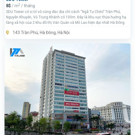
2
8$
/ m
/ tháng
SDU Tower có vị trí vô cùng đắc địa chỉ cách “Ngã Tư Chéo” Trần Phú,
Nguyễn Khuyến, Vũ Trọng Khánh có 100m. Đây là khu vực thừa hưởng hạ
tầng xã hội của 2 khu đô thị Văn Quán và Mỗ Lao hiện đại nhất Hà Đông.
143 Trần Phú, Hà Đông, Hà Nội