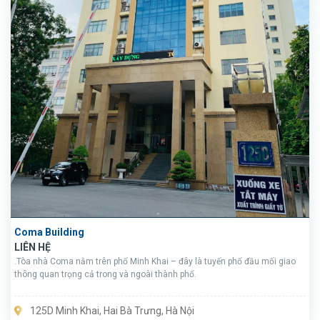
Coma Building
LIÊN HỆ
.Tòa nhà Coma nằm trên phố Minh Khai – đây là tuyến phố đầu mối giao
thông quan trọng cả trong và ngoài thành phố.
125D Minh Khai, Hai Bà Trưng, Hà Nội