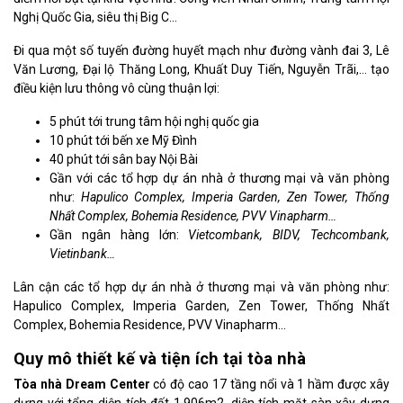
Nghị Quốc Gia, siêu thị Big C…
Đi qua một số tuyến đường huyết mạch như đường vành đai 3, Lê
Văn Lương, Đại lộ Thăng Long, Khuất Duy Tiến, Nguyễn Trãi,… tạo
điều kiện lưu thông vô cùng thuận lợi:
5 phút tới trung tâm hội nghị quốc gia
10 phút tới bến xe Mỹ Đình
40 phút tới sân bay Nội Bài
Gần với các tổ hợp dự án nhà ở thương mại và văn phòng
như:
Hapulico Complex, Imperia Garden, Zen Tower, Thống
Nhất Complex, Bohemia Residence, PVV Vinapharm…
Gần ngân hàng lớn:
Vietcombank, BIDV, Techcombank,
Vietinbank…
Lân cận các tổ hợp dự án nhà ở thương mại và văn phòng như:
Hapulico Complex, Imperia Garden, Zen Tower, Thống Nhất
Complex, Bohemia Residence, PVV Vinapharm…
Quy mô thiết kế và tiện ích tại tòa nhà
Tòa nhà Dream Center
có độ cao 17 tầng nổi và 1 hầm được xây