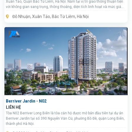
Xuân Tảo, Quận Bắc Từ Liêm, Hà Nội. Nằm tại vị trí giao thông thuận tiện
với không gian sang trọng, thông thoáng, diện tích linh hoạt và mức giá
thuê hấp dẫn, tòa nhà là lựa chọn lý tưởng cho các khách thuê văn phòng
Đỗ Nhuận, Xuân Tảo, Bắc Từ Liêm, Hà Nội
hàng đầu cho các doanh nghiệp tại Hà Nội.
Berriver Jardin - N02
LIÊN HỆ
Tòa N02 Berriver Long Biên là tòa căn hộ được mở bán đầu tiên tại dự án
Berriver Jardin tại số 390 Nguyễn Văn Cừ, phường Bồ Đề, quận Long Biên,
thành phố Hà Nội.