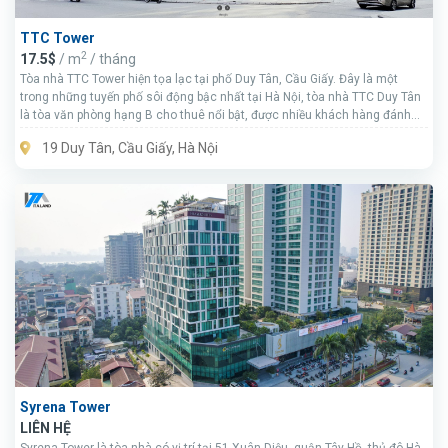
TTC Tower
2
17.5$
/ m
/ tháng
Tòa nhà TTC Tower hiện tọa lạc tại phố Duy Tân, Cầu Giấy. Đây là một
trong những tuyến phố sôi động bậc nhất tại Hà Nội, tòa nhà TTC Duy Tân
là tòa văn phòng hạng B cho thuê nổi bật, được nhiều khách hàng đánh
giá cao.
19 Duy Tân, Cầu Giấy, Hà Nội
Syrena Tower
LIÊN HỆ
Syrena Tower là tòa nhà có vị trí tại 51 Xuân Diệu, quận Tây Hồ, thủ đô Hà