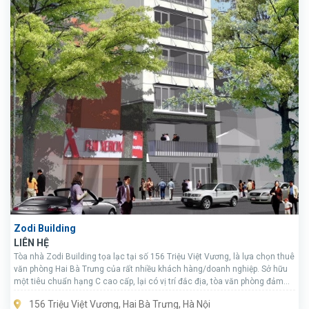
Zodi Building
LIÊN HỆ
Tòa nhà Zodi Building tọa lạc tại số 156 Triệu Việt Vương, là lựa chọn thuê
văn phòng Hai Bà Trưng của rất nhiều khách hàng/doanh nghiệp. Sở hữu
một tiêu chuẩn hạng C cao cấp, lại có vị trí đắc địa, tòa văn phòng đảm
bảo cho khách hàng những lợi thế trong việc phát triển lâu dài, nâng tầm
156 Triệu Việt Vương, Hai Bà Trưng, Hà Nội
hình ảnh công ty trong mắt đối tác, tạo sự tin tưởng với khách hàng.