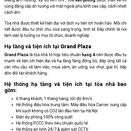
Mang âm hưởng “xứ sở Kim Chi”, tòa
văn phòng
được thiết kế vô
cùng đẳng cấp ấn tương với mặt ngoài phủ kính cao cấp, cách nhiệt
cách âm.
Tòa nhà được thiết kế hiện đại với dịch vụ tiện ích hoàn hảo. Mỗi chi
tiết được đầu tư chỉn chu vừa sang trọng, tinh tế. Đây chính là nơi
làm việc lý tưởng co mọi tổ chức, doanh nghiệp .
Hạ tầng và tiện ích tại
Grand Plaza
Grand Plaza
là tòa nhà tổ hợp tiêu chuẩn
hạng A
nên được đầu tư
mạnh về tiện ích hiện đại và hạ tầng tầng đồng bộ, đáp ứng tất cả
các nhu cầu về làm việc, mua sắm, ăn uống, vui chơi, giải trí, tiếp
đón đối tác khách hàng…
Hệ thống hạ tầng và tiện ích tại tòa nhà bao
gồm:
6 thang khách, 1 thang hàng, tốc độ 4m/s
Hệ thống điều hòa trung tâm: Máy điều hòa Carrier cung cấp
khí sạch không có CO2 lần đầu tiên tại Hà Nội
Điện dự phòng 100% công suất
Hệ thống PCCC theo tiêu chuẩn quốc tế
Hệ thống an ninh 24/7 & giám sát CCTV