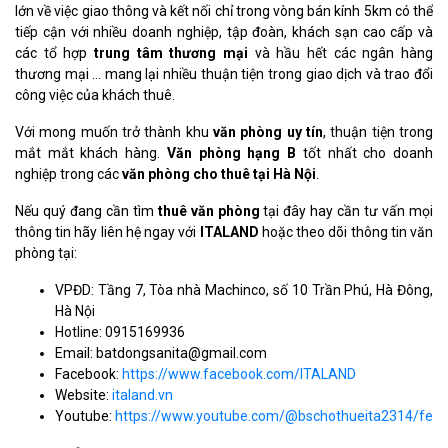
lớn về việc giao thông và kết nối chỉ trong vòng bán kính 5km có thể
tiếp cận với nhiều doanh nghiệp, tập đoàn, khách sạn cao cấp và
các tổ hợp
trung tâm thương mại
và hầu hết các ngân hàng
thương mại … mang lại nhiều thuận tiện trong giao dịch và trao đổi
công việc của khách thuê.
Với mong muốn trở thành khu
văn phòng uy tín
, thuận tiện trong
mắt mắt khách hàng.
Văn phòng hạng B
tốt nhất cho doanh
nghiệp trong các
văn phòng cho thuê tại Hà Nội
.
Nếu quý đang cần tìm
thuê văn phòng
tại đây hay cần tư vấn mọi
thông tin hãy liên hệ ngay với
ITALAND
hoặc theo dõi thông tin văn
phòng tại:
VPĐD: Tầng 7, Tòa nhà Machinco, số 10 Trần Phú, Hà Đông,
Hà Nội
Hotline: 0915169936
Email: batdongsanita@gmail.com
Facebook:
https://www.facebook.com/ITALAND
Website:
italand.vn
Youtube:
https://www.youtube.com/@bschothueita2314/feat