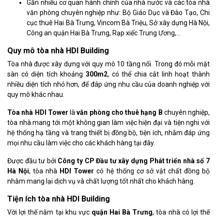
Gần nhiều cơ quan hành chính của nhà nước và các tòa nhà
văn phòng chuyên nghiệp như: Bộ Giáo Dục và Đào Tạo, Chi
cục thuê Hai Bà Trưng, Vincom Bà Triệu, Sở xây dựng Hà Nội,
Công an quận Hai Bà Trưng, Rạp xiếc Trung Ương,…
Quy mô tòa nhà HDI Building
Tòa nhà được xây dựng với quy mô 10 tầng nổi. Trong đó mỗi mặt
sàn có diện tích khoảng
300m2
, có thể chia cắt linh hoạt thành
nhiều diện tích nhỏ hơn, để đáp ứng nhu cầu của doanh nghiệp với
quy mô khác nhau.
Tòa nhà HDI Tower
là
văn phòng cho thuê hạng B
chuyên nghiệp,
tòa nhà mang tới một không gian làm việc hiện đại và tiện nghi với
hệ thống hạ tầng và trang thiết bị đồng bộ, tiện ích, nhằm đáp ứng
mọi nhu cầu làm việc cho các khách hàng tại đây.
Được đầu tư bởi
Công ty CP Đầu tư xây dựng Phát triển nhà số 7
Hà Nội
, tòa nhà
HDI Tower
có hệ thống cơ sở vật chất đồng bộ
nhằm mang lại dịch vụ và chất lượng tốt nhất cho khách hàng.
Tiện ích tòa nhà HDI Building
Với lợi thế nằm tại khu vực
quận Hai Bà Trưng
, tòa nhà có lợi thế