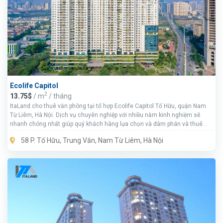
Ecolife Capitol
2
13.75$
/ m
/ tháng
ItaLand cho thuê văn phòng tại tổ hợp Ecolife Capitol Tố Hữu, quận Nam
Từ Liêm, Hà Nội. Dịch vụ chuyên nghiệp với nhiều năm kinh nghiệm sẽ
nhanh chóng nhất giúp quý khách hàng lựa chọn và đàm phán và thuê
được văn phòng làm việc đáp ứng tối đa nhu cầu sử dụng với chi phí tối
58 P. Tố Hữu, Trung Văn, Nam Từ Liêm, Hà Nội
ưu.