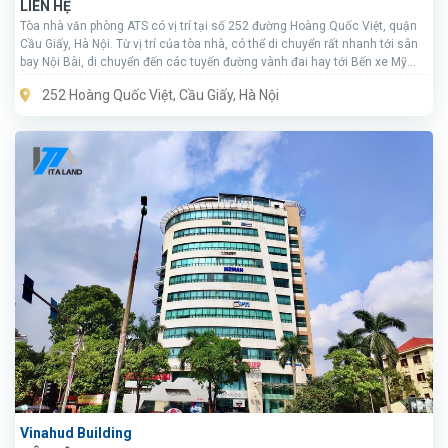
LIÊN HỆ
Tòa nhà văn phòng ATS có vị trí tại số 252 đường Hoàng Quốc Việt, quận
Cầu Giấy, Hà Nội. Từ vị trí của tòa nhà, có thể di chuyển rất nhanh tới sân
bay Nội Bài, di chuyển đến các tuyến đường vành đai hay tới Bến xe Mỹ
Đình … thuận tiện.
252 Hoàng Quốc Việt, Cầu Giấy, Hà Nội
Vinahud Building