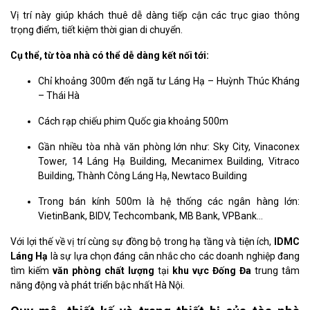
Vị trí này giúp khách thuê dễ dàng tiếp cận các trục giao thông
trọng điểm, tiết kiệm thời gian di chuyển.
Cụ thể, từ tòa nhà có thể dễ dàng kết nối tới:
Chỉ khoảng 300m đến ngã tư Láng Hạ – Huỳnh Thúc Kháng
– Thái Hà
Cách rạp chiếu phim Quốc gia khoảng 500m
Gần nhiều tòa nhà văn phòng lớn như: Sky City, Vinaconex
Tower, 14 Láng Hạ Building, Mecanimex Building, Vitraco
Building, Thành Công Láng Hạ, Newtaco Building
Trong bán kính 500m là hệ thống các ngân hàng lớn:
VietinBank, BIDV, Techcombank, MB Bank, VPBank…
Với lợi thế về vị trí cùng sự đồng bộ trong hạ tầng và tiện ích,
IDMC
Láng Hạ
là sự lựa chọn đáng cân nhắc cho các doanh nghiệp đang
tìm kiếm
văn phòng chất lượng
tại
khu vực Đống Đa
trung tâm
năng động và phát triển bậc nhất Hà Nội.