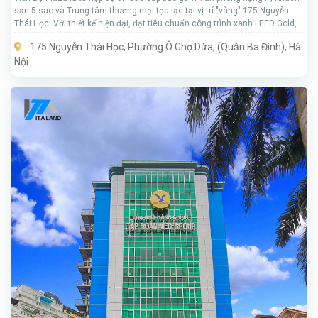
sạn 5 sao và Trung tâm thương mại tọa lạc tại vị trí "vàng" 175 Nguyễn
Thái Học. Với thiết kế hiện đại, đạt tiêu chuẩn công trình xanh LEED Gold,
đây là lựa chọn hàng đầu cho các tập đoàn đa quốc gia và doanh nghiệp
175 Nguyễn Thái Học, Phường Ô Chợ Dừa, (Quận Ba Đình), Hà
lớn muốn khẳng định vị thế tại Thủ đô.
Nội