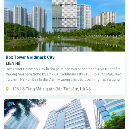
Rox Tower Goldmark City
LIÊN HỆ
Rox Tower Goldmark City là tòa phức hợp văn phòng hạng A và trung tâm
thương mại nằm trong khu C - KĐT Goldmark City - 136 Hồ Tùng Mậu, Bắc
Từ Liêm, Hà Nội. Đây là địa điểm lý tưởng cho các doanh nghiệp sử dụng
địa điểm làm việc, kinh doanh bền vững khu vực phía Tây Hà Nội.
136 Hồ Tùng Mậu, quận Bắc Từ Liêm, Hà Nội