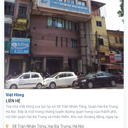
Việt Hồng
LIÊN HỆ
Tòa nhà Việt Hồng tọa lạc tại số 58 Trần Nhân Tông, Quận Hai Bà Trưng,
Hà Nội. Đây là một trong những tuyến đường quan trọng của thành phố,
nối liền quận Hai Bà Trưng và Hoàn Kiếm, khu vực thoáng đãng, ngay tại
trung tâm thành phố rất thuận tiện cho việc giao thương, kết nối với các
58 Trần Nhân Tông, Hai Bà Trưng, Hà Nội
quận lân cận.