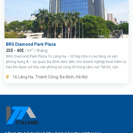
BRG Diamond Park Plaza
2
25$ - 40$
/ m
/ tháng
BRG Diamond Park Plaza 16 Láng Hạ – tổ hợp nhà ở cao tầng và văn
phòng hạng A – tại quận Ba Đình đem đến cho doanh nghiệp thuê niềm tự
hào khi được sở hữu văn phòng tại vùng lõi trung tâm, nơi “kề hồ, cận
phố”, vừa mang dấu ấn vàng son lịch sử, vừa mang hơi thở nhịp sống hiện
16 Láng Hạ, Thành Công, Ba Đình, Hà Nội
đại, thời thượng.