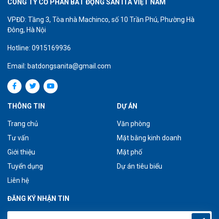
CÔNG TY CỔ PHẦN BẤT ĐỘNG SẢN ITA VIỆT NAM
VPĐD: Tầng 3, Tòa nhà Machinco, số 10 Trần Phú, Phường Hà
Đông, Hà Nội
Hotline: 0915169936
Email: batdongsanita@gmail.com
THÔNG TIN
DỰ ÁN
Trang chủ
Văn phòng
Tư vấn
Mặt bằng kinh doanh
Giới thiệu
Mặt phố
Tuyển dụng
Dự án tiêu biểu
Liên hệ
ĐĂNG KÝ NHẬN TIN