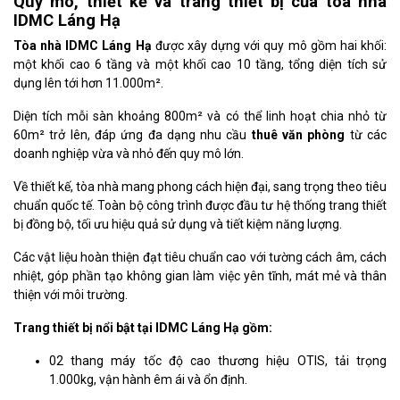
Quy mô, thiết kế và trang thiết bị của tòa nhà
IDMC Láng Hạ
Tòa nhà IDMC Láng Hạ
được xây dựng với quy mô gồm hai khối:
một khối cao 6 tầng và một khối cao 10 tầng, tổng diện tích sử
dụng lên tới hơn 11.000m².
Diện tích mỗi sàn khoảng 800m² và có thể linh hoạt chia nhỏ từ
60m² trở lên, đáp ứng đa dạng nhu cầu
thuê văn phòng
từ các
doanh nghiệp vừa và nhỏ đến quy mô lớn.
Về thiết kế, tòa nhà mang phong cách hiện đại, sang trọng theo tiêu
chuẩn quốc tế. Toàn bộ công trình được đầu tư hệ thống trang thiết
bị đồng bộ, tối ưu hiệu quả sử dụng và tiết kiệm năng lượng.
Các vật liệu hoàn thiện đạt tiêu chuẩn cao với tường cách âm, cách
nhiệt, góp phần tạo không gian làm việc yên tĩnh, mát mẻ và thân
thiện với môi trường.
Trang thiết bị nổi bật tại IDMC Láng Hạ gồm:
02 thang máy tốc độ cao thương hiệu OTIS, tải trọng
1.000kg, vận hành êm ái và ổn định.