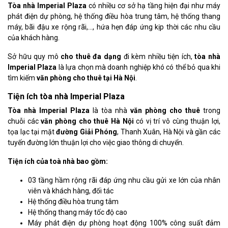
Tòa nhà Imperial Plaza
có nhiều cơ sở hạ tầng hiện đại như máy
phát điện dự phòng, hệ thống điều hòa trung tâm, hệ thống thang
máy, bãi đậu xe rộng rãi,…, hứa hẹn đáp ứng kịp thời các nhu cầu
của khách hàng.
Sở hữu quy mô
cho thuê đa dạng
đi kèm nhiều tiện ích,
tòa nhà
Imperial Plaza
là lựa chọn mà doanh nghiệp khó có thể bỏ qua khi
tìm kiếm
văn phòng cho thuê tại Hà Nội
.
Tiện ích tòa nhà Imperial Plaza
Tòa nhà Imperial Plaza
là tòa nhà
văn phòng cho thuê
trong
chuỗi các
văn phòng cho thuê Hà Nội
có vị trí vô cùng thuận lợi,
tọa lạc tại mặt
đường Giải Phóng
, Thanh Xuân, Hà Nội và gần các
tuyến đường lớn thuận lợi cho việc giao thông di chuyển.
Tiện ích của toà nhà bao gồm:
03 tầng hầm rộng rãi đáp ứng nhu cầu gửi xe lớn của nhân
viên và khách hàng, đối tác
Hệ thống điều hòa trung tâm
Hệ thống thang máy tốc độ cao
Máy phát điện dự phòng hoạt động 100% công suất đảm