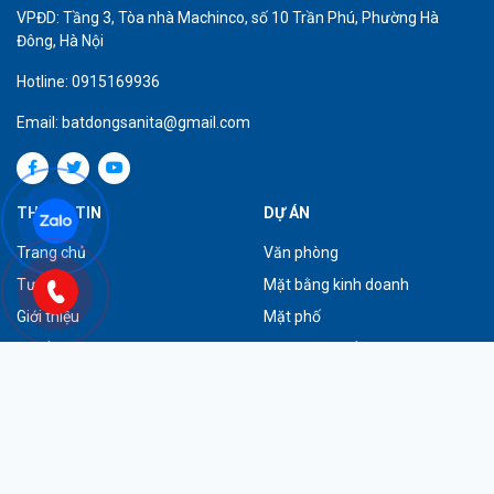
VPĐD: Tầng 3, Tòa nhà Machinco, số 10 Trần Phú, Phường Hà
Đông, Hà Nội
Hotline: 0915169936
Email: batdongsanita@gmail.com
THÔNG TIN
DỰ ÁN
Trang chủ
Văn phòng
Tư vấn
Mặt bằng kinh doanh
Giới thiệu
Mặt phố
Tuyển dụng
Dự án tiêu biểu
Liên hệ
ĐĂNG KÝ NHẬN TIN