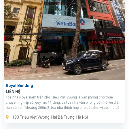
Royal Building
LIÊN HỆ
Tòa nhà Royal nằm trên phố Triệu Việt Vương là văn phòng cho thuê
chuyên nghiệp với quy mô 11 tầng, Là tòa nhà văn phòng cỡ nhỏ với diện
tích sàn chỉ khoảng 200m2, tòa nhà thích hợp cho các đơn vị có nhu cầu
thuê cả sàn nhưng diện tích không quá lớn tại khu trung tâm.
180 Triệu Việt Vương, Hai Bà Trưng, Hà Nội