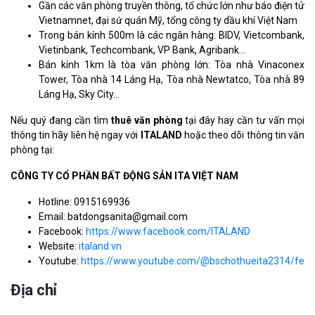
Gần các văn phòng truyền thông, tổ chức lớn như báo điện tử
Vietnamnet, đại sứ quán Mỹ, tổng công ty dầu khí Việt Nam
Trong bán kính 500m là các ngân hàng: BIDV, Vietcombank,
Vietinbank, Techcombank, VP Bank, Agribank…
Bán kính 1km là tòa văn phòng lớn: Tòa nhà Vinaconex
Tower, Tòa nhà 14 Láng Hạ, Tòa nhà Newtatco, Tòa nhà 89
Láng Hạ, Sky City…
Nếu quý đang cần tìm
thuê văn phòng
tại đây hay cần tư vấn mọi
thông tin hãy liên hệ ngay với
ITALAND
hoặc theo dõi thông tin văn
phòng tại:
CÔNG TY CỔ PHẦN BẤT ĐỘNG SẢN ITA VIỆT NAM
Hotline: 0915169936
Email: batdongsanita@gmail.com
Facebook:
https://www.facebook.com/ITALAND
Website:
italand.vn
Youtube:
https://www.youtube.com/@bschothueita2314/feat
Địa chỉ