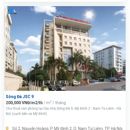
Sông Đà JSC 9
2
200,000 VNĐ/m2/th
/ m
/ tháng
Cho thuê văn phòng tại tòa nhà Sông Đà 9, Mỹ Đình 2 - Nam Từ Liêm - Hà
Nội (cạnh bến xe Mỹ Đình).
Số 2, Nguyễn Hoàng, P. Mỹ Đình 2, Q. Nam Từ Liêm, TP. Hà Nội