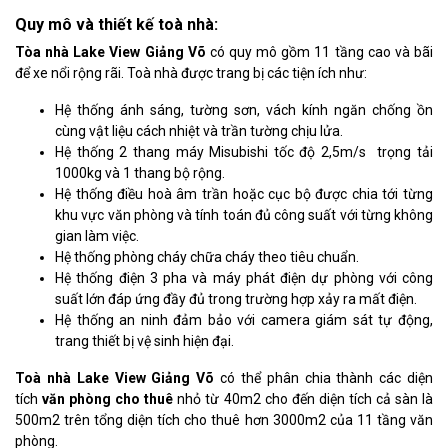
Quy mô và thiết kế toà nhà:
Tòa nhà Lake View Giảng Võ
có quy mô gồm 11 tầng cao và bãi
để xe nổi rộng rãi. Toà nhà được trang bị các tiện ích như:
Hệ thống ánh sáng, tường sơn, vách kính ngăn chống ồn
cùng vật liệu cách nhiệt và trần tường chịu lửa.
Hệ thống 2 thang máy Misubishi tốc độ 2,5m/s trọng tải
1000kg và 1 thang bộ rộng.
Hệ thống điều hoà âm trần hoặc cục bộ được chia tới từng
khu vực văn phòng và tính toán đủ công suất với từng không
gian làm việc.
Hệ thống phòng cháy chữa cháy theo tiêu chuẩn.
Hệ thống điện 3 pha và máy phát điện dự phòng với công
suất lớn đáp ứng đầy đủ trong trường hợp xảy ra mất điện.
Hệ thống an ninh đảm bảo với camera giám sát tự động,
trang thiết bị vệ sinh hiện đại.
Toà nhà Lake View Giảng Võ
có thể phân chia thành các diện
tích
văn phòng cho thuê
nhỏ từ 40m2 cho đến diện tích cả sàn là
500m2 trên tổng diện tích cho thuê hơn 3000m2 của 11 tầng văn
phòng.