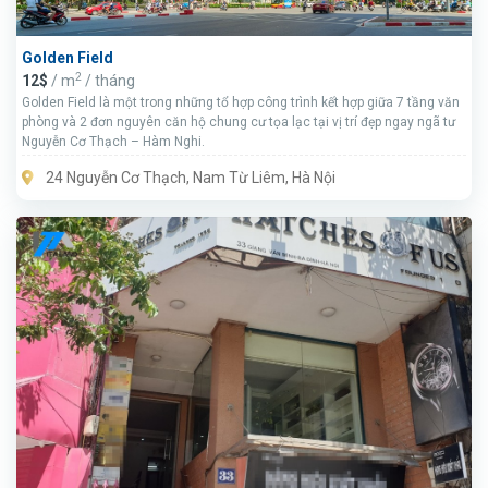
Golden Field
2
12$
/ m
/ tháng
Golden Field là một trong những tổ hợp công trình kết hợp giữa 7 tầng văn
phòng và 2 đơn nguyên căn hộ chung cư tọa lạc tại vị trí đẹp ngay ngã tư
Nguyễn Cơ Thạch – Hàm Nghi.
24 Nguyễn Cơ Thạch, Nam Từ Liêm, Hà Nội