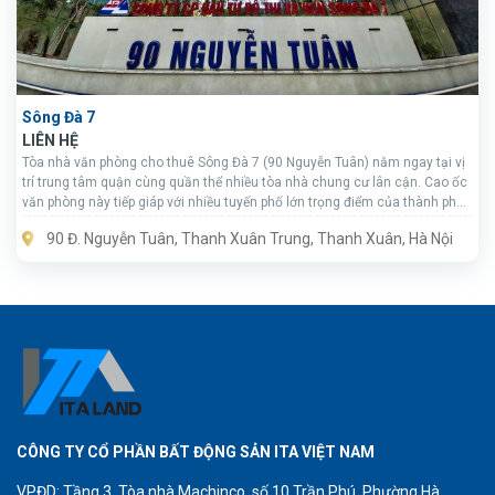
Sông Đà 7
LIÊN HỆ
Tòa nhà văn phòng cho thuê Sông Đà 7 (90 Nguyễn Tuân) nằm ngay tại vị
trí trung tâm quận cùng quần thể nhiều tòa nhà chung cư lân cận. Cao ốc
văn phòng này tiếp giáp với nhiều tuyến phố lớn trọng điểm của thành phố
như: Nguyễn Trãi, Khuất Duy Tiến, Lê Văn Lương,….
90 Đ. Nguyễn Tuân, Thanh Xuân Trung, Thanh Xuân, Hà Nội
CÔNG TY CỔ PHẦN BẤT ĐỘNG SẢN ITA VIỆT NAM
VPĐD: Tầng 3, Tòa nhà Machinco, số 10 Trần Phú, Phường Hà