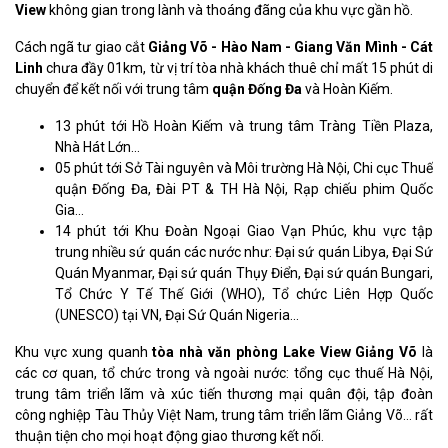
View
không gian trong lành và thoáng đãng của khu vực gần hồ.
Cách ngã tư giao cắt
Giảng Võ - Hào Nam - Giang Văn Mình - Cát
Linh
chưa đầy 01km, từ vị trí tòa nhà khách thuê chỉ mất 15 phút di
chuyển để kết nối với trung tâm
quận Đống Đa
và Hoàn Kiếm.
13 phút tới Hồ Hoàn Kiếm và trung tâm Tràng Tiền Plaza,
Nhà Hát Lớn...
05 phút tới Sở Tài nguyên và Môi trường Hà Nội, Chi cục Thuế
quận Đống Đa, Đài PT & TH Hà Nội, Rạp chiếu phim Quốc
Gia...
14 phút tới Khu Đoàn Ngoại Giao Vạn Phúc, khu vực tập
trung nhiều sứ quán các nước như: Đại sứ quán Libya, Đại Sứ
Quán Myanmar, Đại sứ quán Thụy Điển, Đại sứ quán Bungari,
Tổ Chức Y Tế Thế Giới (WHO), Tổ chức Liên Hợp Quốc
(UNESCO) tại VN, Đại Sứ Quán Nigeria...
Khu vực xung quanh
tòa nhà văn phòng Lake View Giảng Võ
là
các cơ quan, tổ chức trong và ngoài nước: tổng cục thuế Hà Nội,
trung tâm triển lãm và xúc tiến thương mại quân đội, tập đoàn
công nghiệp Tàu Thủy Việt Nam, trung tâm triển lãm Giảng Võ… rất
thuận tiện cho mọi hoạt động giao thương kết nối.