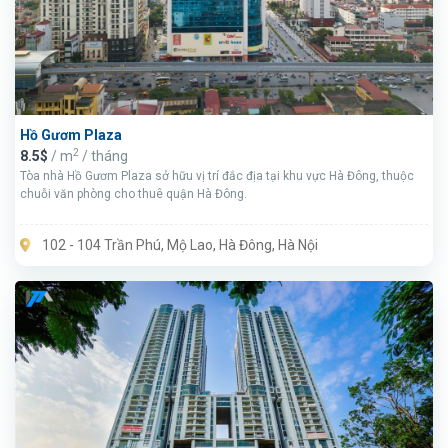
Hồ Gươm Plaza
2
8.5$
/ m
/ tháng
Tòa nhà Hồ Gươm Plaza sở hữu vị trí đắc địa tại khu vực Hà Đông, thuộc
chuỗi văn phòng cho thuê quận Hà Đông.
102 - 104 Trần Phú, Mộ Lao, Hà Đông, Hà Nội