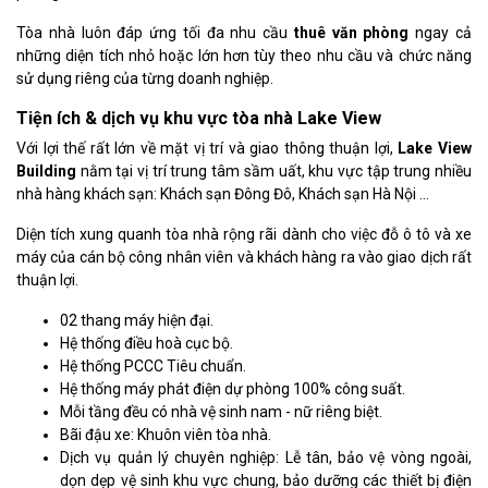
Tòa nhà luôn đáp ứng tối đa nhu cầu
thuê văn phòng
ngay cả
những diện tích nhỏ hoặc lớn hơn tùy theo nhu cầu và chức năng
sử dụng riêng của từng doanh nghiệp.
Tiện ích & dịch vụ khu vực tòa nhà Lake View
Với lợi thế rất lớn về mặt vị trí và giao thông thuận lợi,
Lake View
Building
nằm tại vị trí trung tâm sầm uất, khu vực tập trung nhiều
nhà hàng khách sạn: Khách sạn Đông Đô, Khách sạn Hà Nội …
Diện tích xung quanh tòa nhà rộng rãi dành cho việc đỗ ô tô và xe
máy của cán bộ công nhân viên và khách hàng ra vào giao dịch rất
thuận lợi.
02 thang máy hiện đại.
Hệ thống điều hoà cục bộ.
Hệ thống PCCC Tiêu chuẩn.
Hệ thống máy phát điện dự phòng 100% công suất.
Mỗi tầng đều có nhà vệ sinh nam - nữ riêng biệt.
Bãi đậu xe: Khuôn viên tòa nhà.
Dịch vụ quản lý chuyên nghiệp: Lễ tân, bảo vệ vòng ngoài,
dọn dẹp vệ sinh khu vực chung, bảo dưỡng các thiết bị điện