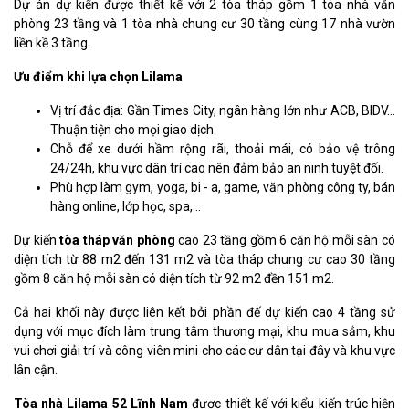
Dự án dự kiến được thiết kế với 2 tòa tháp gồm 1 tòa nhà văn
phòng 23 tầng và 1 tòa nhà chung cư 30 tầng cùng 17 nhà vườn
liền kề 3 tầng.
Ưu điểm khi lựa chọn Lilama
Vị trí đắc địa: Gần Times City, ngân hàng lớn như ACB, BIDV...
Thuận tiện cho mọi giao dịch.
Chỗ để xe dưới hầm rộng rãi, thoải mái, có bảo vệ trông
24/24h, khu vực dân trí cao nên đảm bảo an ninh tuyệt đối.
Phù hợp làm gym, yoga, bi - a, game, văn phòng công ty, bán
hàng online, lớp học, spa,...
Dự kiến
tòa tháp văn phòng
cao 23 tầng gồm 6 căn hộ mỗi sàn có
diện tích từ 88 m2 đến 131 m2 và tòa tháp chung cư cao 30 tầng
gồm 8 căn hộ mỗi sàn có diện tích từ 92 m2 đền 151 m2.
Cả hai khối này được liên kết bởi phần đế dự kiến cao 4 tầng sử
dụng với mục đích làm trung tâm thương mại, khu mua sắm, khu
vui chơi giải trí và công viên mini cho các cư dân tại đây và khu vực
lân cận.
Tòa nhà Lilama 52 Lĩnh Nam
được thiết kế với kiểu kiến trúc hiện