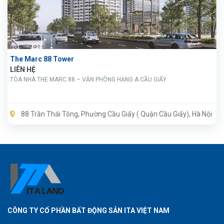
The Marc 88 Tower
LIÊN HỆ
TÒA NHÀ THE MARC 88 – VĂN PHÒNG HẠNG A CẦU GIẤY
88 Trần Thái Tông, Phường Cầu Giấy ( Quận Cầu Giấy), Hà Nội
CÔNG TY CỔ PHẦN BẤT ĐỘNG SẢN ITA VIỆT NAM