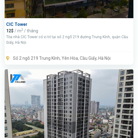
CIC Tower
2
12$
/ m
/ tháng
Tòa nhà CIC Tower có vị trí tại số 2 ngõ 219 đường Trung Kính, quận Cầu
Giấy, Hà Nội.
Số 2 ngõ 219 Trung Kính, Yên Hòa, Cầu Giấy, Hà Nội