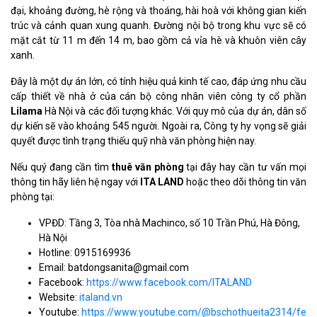
đại, khoảng đường, hè rộng và thoáng, hài hoà với không gian kiến
trúc và cảnh quan xung quanh. Đường nội bộ trong khu vực sẽ có
mặt cắt từ 11 m đến 14 m, bao gồm cả vỉa hè và khuôn viên cây
xanh.
Đây là một dự án lớn, có tính hiệu quả kinh tế cao, đáp ứng nhu cầu
cấp thiết về nhà ở của cán bộ công nhân viên công ty cổ phần
Lilama
Hà Nội và các đối tượng khác. Với quy mô của dự án, dân số
dự kiến sẽ vào khoảng 545 người. Ngoài ra, Công ty hy vọng sẽ giải
quyết được tình trạng thiếu quỹ nhà văn phòng hiện nay.
Nếu quý đang cần tìm
thuê văn phòng
tại đây hay cần tư vấn mọi
thông tin hãy liên hệ ngay với
ITA LAND
hoặc theo dõi thông tin văn
phòng tại:
VPĐD: Tầng 3, Tòa nhà Machinco, số 10 Trần Phú, Hà Đông,
Hà Nội
Hotline: 0915169936
Email: batdongsanita@gmail.com
Facebook:
https://www.facebook.com/ITALAND
Website:
italand.vn
Youtube:
https://www.youtube.com/@bschothueita2314/feat