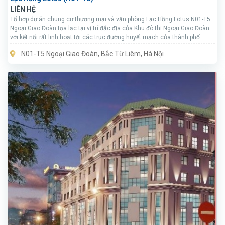
LIÊN HỆ
Tổ hợp dự án chung cư thương mại và văn phòng Lạc Hồng Lotus N01-T5
Ngoại Giao Đoàn tọa lạc tại vị trí đắc địa của Khu đô thị Ngoại Giao Đoàn
với kết nối rất linh hoạt tới các trục đường huyết mạch của thành phố
N01-T5 Ngoại Giao Đoàn, Bắc Từ Liêm, Hà Nội