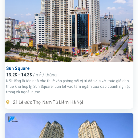
Sun Square
2
13.2$ - 14.3$
/ m
/ tháng
Nổi tiếng là tòa nhà cho thuê văn phòng với vị trí đắc địa với mức giá cho
thuê khá hợp lý, Sun Square luôn lọt vào tầm ngắm của các doanh nghiệp
trong và ngoài nước.
21 Lê Đức Thọ, Nam Từ Liêm, Hà Nội