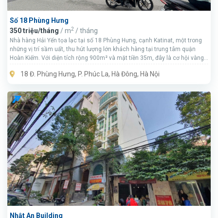
Số 18 Phùng Hưng
2
350 triệu/tháng
/ m
/ tháng
Nhà hàng Hải Yến tọa lạc tại số 18 Phùng Hưng, cạnh Katinat, một trong
những vị trí sầm uất, thu hút lượng lớn khách hàng tại trung tâm quận
Hoàn Kiếm. Với diện tích rộng 900m² và mặt tiền 35m, đây là cơ hội vàng
cho các doanh nghiệp kinh doanh nhà hàng, ẩm thực, cafe, hoặc trung
18 Đ. Phùng Hưng, P. Phúc La, Hà Đông, Hà Nội
tâm sự kiện muốn sở hữu mặt bằng đẹp, nổi bật và dễ nhận diện thương
hiệu.
Nhật An Building