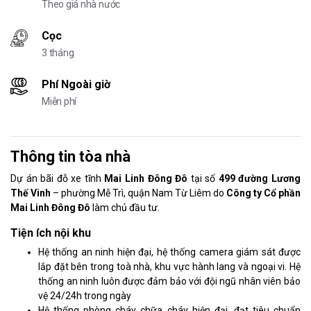
Theo giá nhà nước
Cọc
3 tháng
Phí Ngoài giờ
Miễn phí
Thông tin tòa nhà
Dự án bãi đỗ xe tĩnh
Mai Linh Đông Đô
tại số
499 đường Lương
Thế Vinh
– phường Mễ Trì, quận Nam Từ Liêm do
Công ty Cổ phần
Mai Linh Đông Đô
làm chủ đầu tư.
Tiện ích nội khu
Hệ thống an ninh hiện đại, hệ thống camera giám sát được
lắp đặt bên trong toà nhà, khu vực hành lang và ngoại vi. Hệ
thống an ninh luôn được đảm bảo với đội ngũ nhân viên bảo
vệ 24/24h trong ngày
Hệ thống phòng cháy chữa cháy hiện đại, đạt tiêu chuẩn