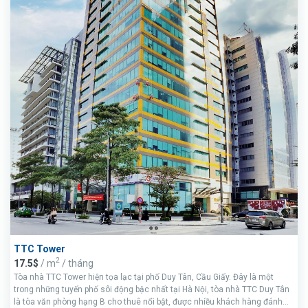
TTC Tower
2
17.5$
/ m
/ tháng
Tòa nhà TTC Tower hiện tọa lạc tại phố Duy Tân, Cầu Giấy. Đây là một
trong những tuyến phố sôi động bậc nhất tại Hà Nội, tòa nhà TTC Duy Tân
là tòa văn phòng hạng B cho thuê nổi bật, được nhiều khách hàng đánh