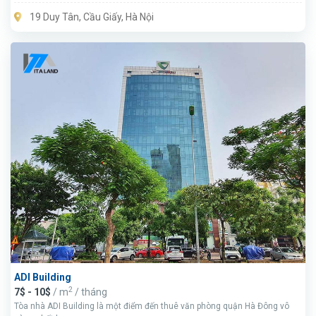
giá cao.
19 Duy Tân, Cầu Giấy, Hà Nội
ADI Building
2
7$ - 10$
/ m
/ tháng
Tòa nhà ADI Building là một điểm đến thuê văn phòng quận Hà Đông vô