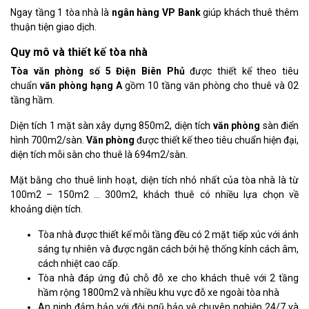
Ngay tầng 1 tòa nhà là
ngân hàng VP Bank
giúp khách thuê thêm
thuận tiện giao dịch.
Quy mô và thiết kế tòa nhà
Tòa văn phòng số 5 Điện Biên Phủ
được thiết kế theo tiêu
chuẩn
văn phòng hạng A
gồm 10 tầng văn phòng cho thuê và 02
tầng hầm.
Diện tích 1 mặt sàn xây dựng 850m2, diện tích
văn phòng
sàn điển
hình 700m2/sàn.
Văn phòng
được thiết kế theo tiêu chuẩn hiện đại,
diện tích mỗi sàn cho thuê là 694m2/sàn.
Mặt bằng cho thuê linh hoạt, diện tích nhỏ nhất của tòa nhà là từ
100m2 – 150m2 … 300m2, khách thuê có nhiều lựa chọn về
khoảng diện tích.
Tòa nhà được thiết kế mỗi tầng đều có 2 mặt tiếp xúc với ánh
sáng tự nhiên và được ngăn cách bởi hệ thống kính cách âm,
cách nhiệt cao cấp.
Tòa nhà đáp ứng đủ chỗ đỗ xe cho khách thuê với 2 tầng
hầm rộng 1800m2 và nhiều khu vực đỗ xe ngoài tòa nhà
An ninh đảm bảo với đội ngũ bảo vệ chuyên nghiệp 24/7 và