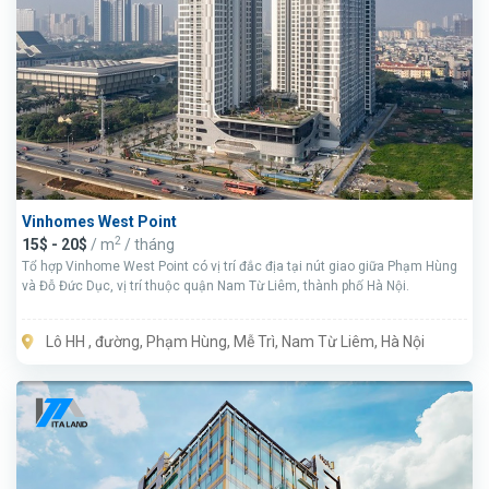
Vinhomes West Point
2
15$ - 20$
/ m
/ tháng
Tổ hợp Vinhome West Point có vị trí đắc địa tại nút giao giữa Phạm Hùng
và Đỗ Đức Dục, vị trí thuộc quận Nam Từ Liêm, thành phố Hà Nội.
Lô HH , đường, Phạm Hùng, Mễ Trì, Nam Từ Liêm, Hà Nội