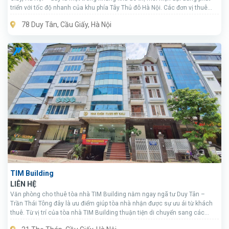
triển với tốc độ nhanh của khu phía Tây Thủ đô Hà Nội. Các đơn vị thuê
văn phòng tại khu vực này có rất nhiều cơ hội phát triển và mở rộng kinh
78 Duy Tân, Cầu Giấy, Hà Nội
doanh.
TIM Building
LIÊN HỆ
Văn phòng cho thuê tòa nhà TIM Building nằm ngay ngã tư Duy Tân –
Trần Thái Tông đây là ưu điểm giúp tòa nhà nhận được sự ưu ái từ khách
thuê. Từ vị trí của tòa nhà TIM Building thuận tiện di chuyển sang các
tuyến đường huyết mạch dễ dàng tiếp cận các trọng điểm lớn khác của