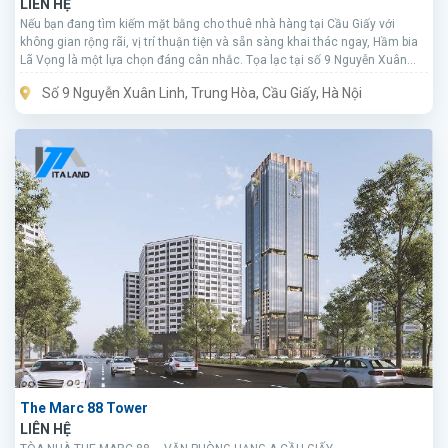
LIÊN HỆ
Nếu bạn đang tìm kiếm mặt bằng cho thuê nhà hàng tại Cầu Giấy với
không gian rộng rãi, vị trí thuận tiện và sẵn sàng khai thác ngay, Hầm bia
Lã Vọng là một lựa chọn đáng cân nhắc. Tọa lạc tại số 9 Nguyễn Xuân
Linh, phường Trung Hòa, quận Cầu Giấy, Hà Nội, dự án sở hữu lợi thế lớn về
Số 9 Nguyễn Xuân Linh, Trung Hòa, Cầu Giấy, Hà Nội
vị trí, hạ tầng và khả năng tiếp cận khách hàng.
The Marc 88 Tower
LIÊN HỆ