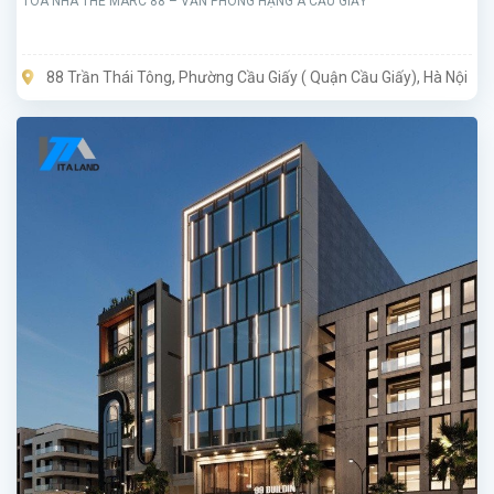
TÒA NHÀ THE MARC 88 – VĂN PHÒNG HẠNG A CẦU GIẤY
88 Trần Thái Tông, Phường Cầu Giấy ( Quận Cầu Giấy), Hà Nội