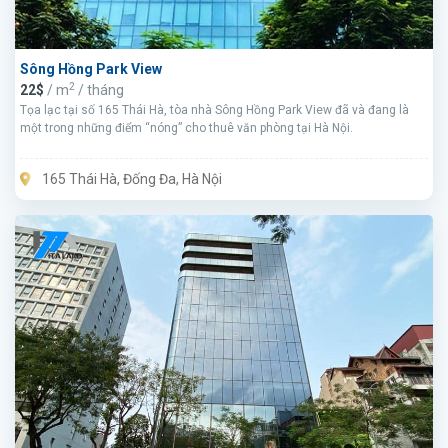
Sông Hồng Park View
2
22$
/ m
/ tháng
Tọa lạc tại số 165 Thái Hà, tòa nhà Sông Hồng Park View đã và đang là
một trong những điểm “nóng” cho thuê văn phòng tại Hà Nội.
165 Thái Hà, Đống Đa, Hà Nội