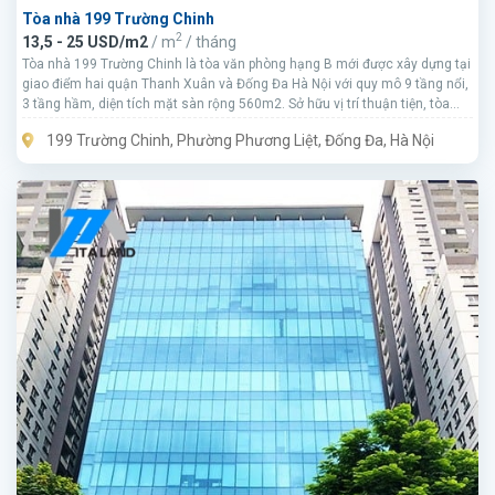
Tòa nhà 199 Trường Chinh
2
13,5 - 25 USD/m2
/ m
/ tháng
Tòa nhà 199 Trường Chinh là tòa văn phòng hạng B mới được xây dựng tại
giao điểm hai quận Thanh Xuân và Đống Đa Hà Nội với quy mô 9 tầng nổi,
3 tầng hầm, diện tích mặt sàn rộng 560m2. Sở hữu vị trí thuận tiện, tòa
nhà 3 mặt thoáng, mặt tiền rộng tới 10m, tòa nhà 199 Trường Chinh là lựa
199 Trường Chinh, Phường Phương Liệt, Đống Đa, Hà Nội
chọn hàng đầu cho các doanh nghiệp đang cần tìm mặt bằng văn phòng
cho thuê tiện nghi, thuận tiện kết nối để làm việc hoặc kinh doanh.