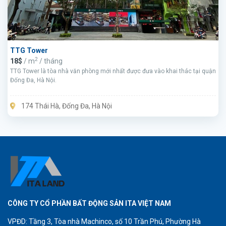
TTG Tower
2
18$
/ m
/ tháng
TTG Tower là tòa nhà văn phòng mới nhất được đưa vào khai thác tại quận
Đống Đa, Hà Nội.
174 Thái Hà, Đống Đa, Hà Nội
CÔNG TY CỔ PHẦN BẤT ĐỘNG SẢN ITA VIỆT NAM
VPĐD: Tầng 3, Tòa nhà Machinco, số 10 Trần Phú, Phường Hà