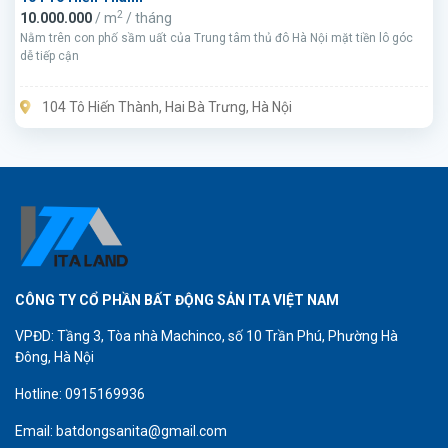
2
10.000.000
/ m
/ tháng
Nằm trên con phố sầm uất của Trung tâm thủ đô Hà Nội mặt tiền lô góc
dễ tiếp cận
104 Tô Hiến Thành, Hai Bà Trưng, Hà Nội
CÔNG TY CỔ PHẦN BẤT ĐỘNG SẢN ITA VIỆT NAM
VPĐD: Tầng 3, Tòa nhà Machinco, số 10 Trần Phú, Phường Hà
Đông, Hà Nội
Hotline: 0915169936
Email: batdongsanita@gmail.com