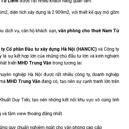
 Từ Liêm
được rất nhiều khách hàng quan tâm.
6m2, diện tích xây dựng là 2.909m2, với thiết kế quy mô gồm
hu dịch vụ, căn hộ khách sạn,
văn phòng cho thuê Nam Từ
ty Cổ phần Đầu tư xây dựng Hà Nội (HANCIC)
và Công ty
là sự kết hợp lớn của những chủ đầu tư lớn và kinh nghiệm
phát triển
MHD Trung Văn
trong tương lai.
chuyên nghiệp Hà Nội được rất nhiều công ty, doanh nghiệp
m mà
MHD Trung Văn
đang có, tạo nên sự cạnh tranh lớn trên
Khuất Duy Tiến, tạo nên những kết nối khu vực vô cùng linh
ng và tầm view thoáng đãng nhất
i những quy chuẩn nghiêm ngặt cho văn phòng cao cấp