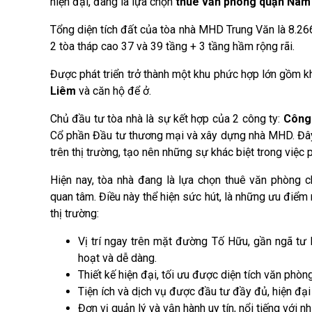
hiện đại, đang là lựa chọn
thuê văn phòng
quận Nam
Tổng diện tích đất của tòa nhà MHD Trung Văn là 8.26
2 tòa tháp cao 37 và 39 tầng + 3 tầng hầm rộng rãi.
Được phát triển trở thành một khu phức hợp lớn gồm k
Liêm
và căn hộ để ở.
Chủ đầu tư tòa nhà là sự kết hợp của 2 công ty:
Công 
Cổ phần Đầu tư thương mại và xây dựng nhà MHD. Đây 
trên thị trường, tạo nên những sự khác biệt trong việc 
Hiện nay, tòa nhà đang là lựa chọn thuê văn phòng 
quan tâm. Điều này thể hiện sức hút, là những ưu điể
thị trường:
Vị trí ngay trên mặt đường Tố Hữu, gần ngã tư 
hoạt và dễ dàng.
Thiết kế hiện đại, tối ưu được diện tích văn phò
Tiện ích và dịch vụ được đầu tư đầy đủ, hiện đại
Đơn vị quản lý và vận hành uy tín, nổi tiếng vớ