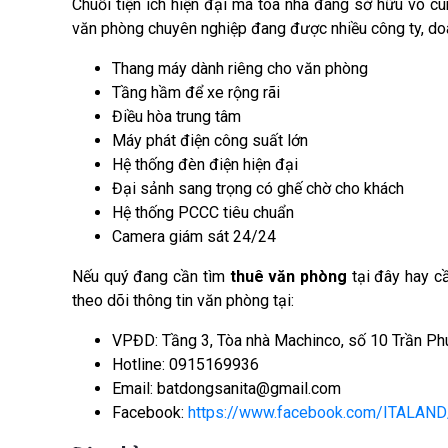
Chuỗi tiện ích hiện đại mà tòa nhà đang sở hữu vô cù
văn phòng chuyên nghiệp đang được nhiều công ty, do
Thang máy dành riêng cho văn phòng
Tầng hầm để xe rộng rãi
Điều hòa trung tâm
Máy phát điện công suất lớn
Hệ thống đèn điện hiện đại
Đại sảnh sang trọng có ghế chờ cho khách
Hệ thống PCCC tiêu chuẩn
Camera giám sát 24/24
Nếu quý đang cần tìm
thuê văn phòng
tại đây hay cầ
theo dõi thông tin văn phòng tại:
VPĐD: Tầng 3, Tòa nhà Machinco, số 10 Trần Ph
Hotline: 0915169936
Email: batdongsanita@gmail.com
Facebook:
https://www.facebook.com/ITALAND