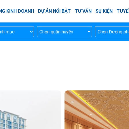
NG KINH DOANH
DỰ ÁN NỔI BẬT
TƯ VẤN
SỰ KIỆN
TUYỂ
Chọn quận huyện
Chọn Đường ph