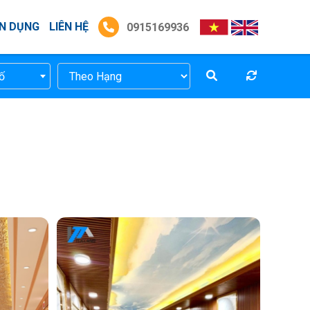
N DỤNG
LIÊN HỆ
0915169936
ố