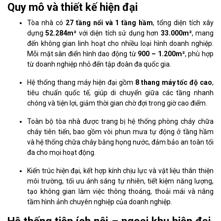
Quy mô và thiết kế hiện đại
Tòa nhà có
27 tầng nổi và 1 tầng hầm
, tổng diện tích xây
dựng
52.284m²
với diện tích sử dụng hơn
33.000m²
, mang
đến không gian linh hoạt cho nhiều loại hình doanh nghiệp.
Mỗi mặt sàn điển hình dao động từ
900 – 1.200m²
, phù hợp
từ doanh nghiệp nhỏ đến tập đoàn đa quốc gia.
Hệ thống thang máy hiện đại gồm
8 thang máy tốc độ cao
,
tiêu chuẩn quốc tế, giúp di chuyển giữa các tầng nhanh
chóng và tiện lợi, giảm thời gian chờ đợi trong giờ cao điểm.
Toàn bộ tòa nhà được trang bị hệ thống phòng cháy chữa
cháy tiên tiến, bao gồm vòi phun mưa tự động ở tầng hầm
và hệ thống chữa cháy bằng họng nước, đảm bảo an toàn tối
đa cho mọi hoạt động.
Kiến trúc hiện đại, kết hợp kính chịu lực và vật liệu thân thiện
môi trường, tối ưu ánh sáng tự nhiên, tiết kiệm năng lượng,
tạo không gian làm việc thông thoáng, thoải mái và nâng
tầm hình ảnh chuyên nghiệp của doanh nghiệp.