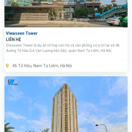
Viwaseen Tower
LIÊN HỆ
Viwaseen Tower là dự án tổ hợp căn hộ và văn phòng có vị trí tại số 46
đường Tố Hữu (Lê Văn Lương kéo dài), quận Nam Từ Liêm, Hà Nội.
46 Tố Hữu, Nam Từ Liêm, Hà Nội