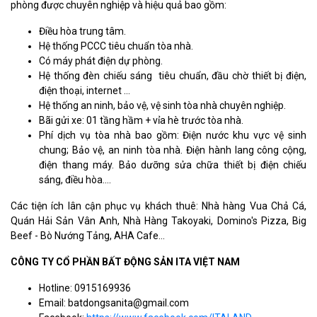
phòng được chuyên nghiệp và hiệu quả bao gồm:
Điều hòa trung tâm.
Hệ thống PCCC tiêu chuẩn tòa nhà.
Có máy phát điện dự phòng.
Hệ thống đèn chiếu sáng tiêu chuẩn, đầu chờ thiết bị điện,
điện thoại, internet …
Hệ thống an ninh, bảo vệ, vệ sinh tòa nhà chuyên nghiệp.
Bãi gửi xe: 01 tầng hầm + vỉa hè trước tòa nhà.
Phí dịch vụ tòa nhà bao gồm: Điện nước khu vực vệ sinh
chung; Bảo vệ, an ninh tòa nhà. Điện hành lang công cộng,
điện thang máy. Bảo dưỡng sửa chữa thiết bị điện chiếu
sáng, điều hòa....
Các tiện ích lân cận phục vụ khách thuê: Nhà hàng Vua Chả Cá,
Quán Hải Sản Vân Anh, Nhà Hàng Takoyaki, Domino's Pizza, Big
Beef - Bò Nướng Tảng, AHA Cafe...
CÔNG TY CỔ PHẦN BẤT ĐỘNG SẢN ITA VIỆT NAM
Hotline: 0915169936
Email: batdongsanita@gmail.com