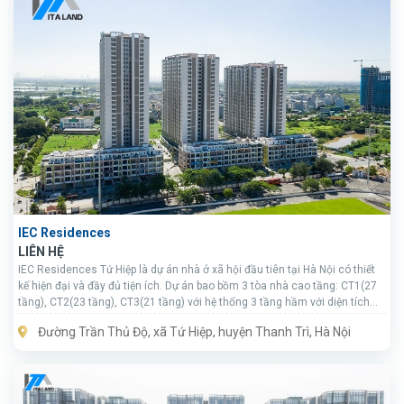
IEC Residences
LIÊN HỆ
IEC Residences Tứ Hiệp là dự án nhà ở xã hội đầu tiên tại Hà Nội có thiết
kế hiện đại và đầy đủ tiện ích. Dự án bao bồm 3 tòa nhà cao tầng: CT1(27
tầng), CT2(23 tầng), CT3(21 tầng) với hệ thống 3 tầng hầm với diện tích
lớn đáp ứng được nhu cầu gửi xe cho toàn bộ cư dân. Khối đế của các tòa
Đường Trần Thủ Độ, xã Tứ Hiệp, huyện Thanh Trì, Hà Nội
chung cư là 84 căn shophouse, tầng 2 là khu thương mại dịch vụ cho
thuê đáp ứng được các nhu cầu cần thiết cho cuộc sống của cư dân.