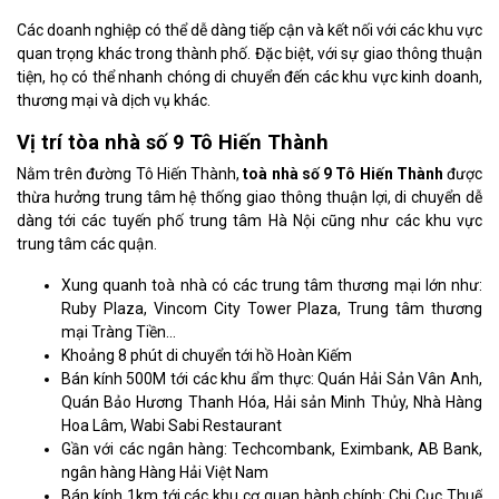
Các doanh nghiệp có thể dễ dàng tiếp cận và kết nối với các khu vực
quan trọng khác trong thành phố. Đặc biệt, với sự giao thông thuận
tiện, họ có thể nhanh chóng di chuyển đến các khu vực kinh doanh,
thương mại và dịch vụ khác.
Vị trí tòa nhà số 9 Tô Hiến Thành
Nằm trên đường Tô Hiến Thành,
toà nhà số 9 Tô Hiến Thành
được
thừa hưởng trung tâm hệ thống giao thông thuận lợi, di chuyển dễ
dàng tới các tuyến phố trung tâm Hà Nội cũng như các khu vực
trung tâm các quận.
Xung quanh toà nhà có các trung tâm thương mại lớn như:
Ruby Plaza, Vincom City Tower Plaza, Trung tâm thương
mại Tràng Tiền…
Khoảng 8 phút di chuyển tới hồ Hoàn Kiếm
Bán kính 500M tới các khu ẩm thực: Quán Hải Sản Vân Anh,
Quán Bảo Hương Thanh Hóa, Hải sản Minh Thủy, Nhà Hàng
Hoa Lâm, Wabi Sabi Restaurant
Gần với các ngân hàng: Techcombank, Eximbank, AB Bank,
ngân hàng Hàng Hải Việt Nam
Bán kính 1km tới các khu cơ quan hành chính: Chi Cục Thuế