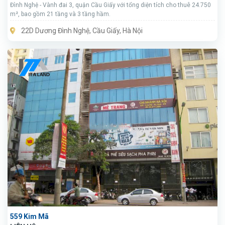
Đình Nghệ - Vành đai 3, quận Cầu Giấy với tổng diện tích cho thuê 24.750
m², bao gồm 21 tầng và 3 tầng hầm.
22D Dương Đình Nghệ, Cầu Giấy, Hà Nội
559 Kim Mã