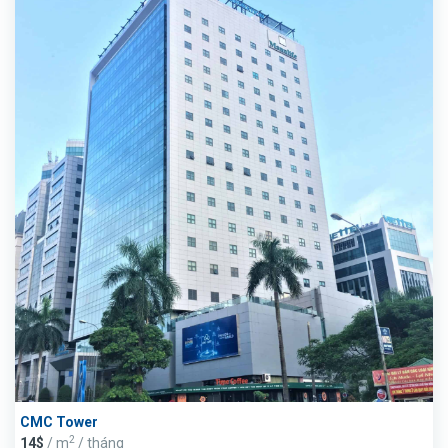
CMC Tower
2
14$
/ m
/ tháng