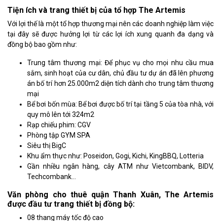
Tiện ích và trang thiết bị của tổ hợp The Artemis
Với lợi thế là một tổ hợp thương mại nên các doanh nghiệp làm việc
tại đây sẽ được hưởng lợi từ các lợi ích xung quanh đa dạng và
đồng bộ bao gồm như:
Trung tâm thương mại: Để phục vụ cho mọi nhu cầu mua
sắm, sinh hoạt của cư dân, chủ đầu tư dự án đã lên phương
án bố trí hơn 25.000m2 diện tích dành cho trung tâm thương
mại
Bể bơi bốn mùa: Bể bơi được bố trí tại tầng 5 của tòa nhà, với
quy mô lên tới 324m2
Rạp chiếu phim: CGV
Phòng tập GYM SPA
Siêu thị BigC
Khu ẩm thực như: Poseidon, Gogi, Kichi, KingBBQ, Lotteria
Gần nhiều ngân hàng, cây ATM như Vietcombank, BIDV,
Techcombank…
Văn phòng cho thuê quận Thanh Xuân, The Artemis
được đầu tư trang thiết bị đồng bộ:
08 thang máy tốc độ cao