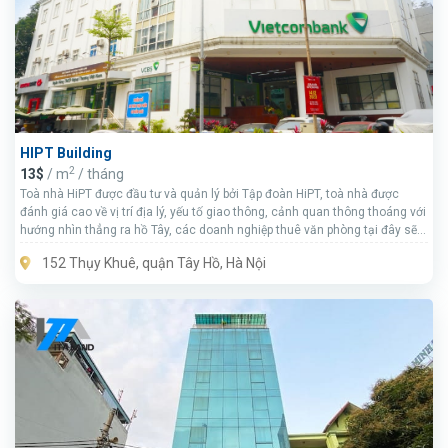
HIPT Building
2
13$
/ m
/ tháng
Toà nhà HiPT được đầu tư và quản lý bởi Tập đoàn HiPT, toà nhà được
đánh giá cao về vị trí địa lý, yếu tố giao thông, cảnh quan thông thoáng với
hướng nhìn thẳng ra hồ Tây, các doanh nghiệp thuê văn phòng tại đây sẽ
được thừa hưởng không gian rất trong lành, thoáng mát.
152 Thụy Khuê, quận Tây Hồ, Hà Nội