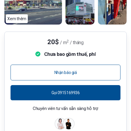
Xem thêm
20$
2
/ m
/ tháng
Chưa bao gồm thuế, phí
Nhận báo giá
Gọi 0915169936
Chuyên viên tư vấn sẵn sàng hỗ trợ