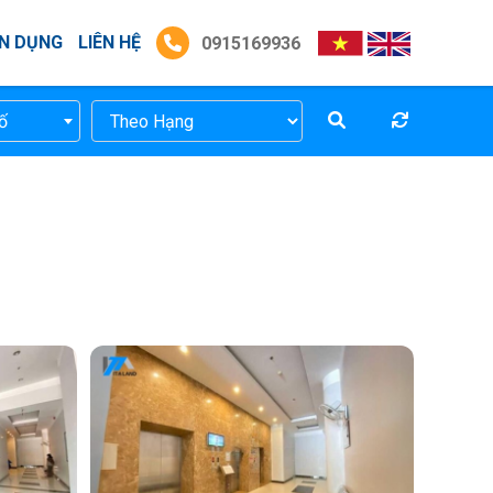
N DỤNG
LIÊN HỆ
0915169936
ố