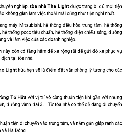
chuyên nghiệp,
tòa nhà The Light
được trang bị đủ mọi tiện
o không gian làm việc thoải mái cũng như tiện nghi nhất.
hang máy Mitsubishi, hệ thống điều hòa trung tâm, hệ thống
 hệ thống pccc tiêu chuẩn, hệ thống điện chiếu sáng, đường
ụng và làm việc của các doanh nghiệp.
m
này còn có tầng hầm để xe rộng rãi để gửi đỗ xe phục vụ
dịch tại tòa nhà.
he Light
hứa hẹn sẽ là điểm đặt văn phòng lý tưởng cho các
ờng Tố Hữu
với vị trí vô cùng thuận tiện khi gần với những
n, đường vành đai 3,… Từ tòa nhà có thể dễ dàng di chuyển
thuận tiện di chuyển vào trung tâm, và nằm gần giáp ranh các
m và Hà Đông.