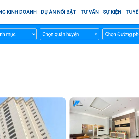
NG KINH DOANH
DỰ ÁN NỔI BẬT
TƯ VẤN
SỰ KIỆN
TUYỂ
Chọn quận huyện
Chọn Đường ph