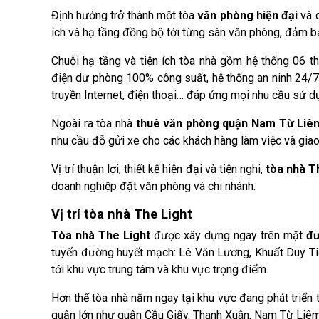
Định hướng trở thành một tòa
văn phòng hiện đại
và 
ích và hạ tầng đồng bộ tới từng sàn văn phòng, đảm bả
Chuỗi hạ tầng và tiện ích tòa nhà gồm hệ thống 06 t
điện dự phòng 100% công suất, hệ thống an ninh 24/7,
truyền Internet, điện thoại… đáp ứng mọi nhu cầu sử d
Ngoài ra tòa nhà
thuê văn phòng quận Nam Từ Liê
nhu cầu đỗ gửi xe cho các khách hàng làm việc và giao 
Vị trí thuận lợi, thiết kế hiện đại và tiện nghi,
tòa nhà T
doanh nghiệp đặt văn phòng và chi nhánh.
Vị trí tòa nhà The Light
Tòa nhà The Light
được xây dựng ngay trên mặt
đư
tuyến đường huyết mạch: Lê Văn Lương, Khuất Duy Tiế
tới khu vực trung tâm và khu vực trọng điểm.
Hơn thế tòa nhà nằm ngay tại khu vực đang phát triển 
quận lớn như quận Cầu Giấy, Thanh Xuân, Nam Từ Liê