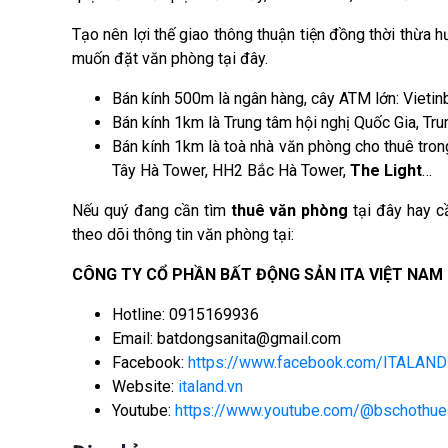
Tạo nên lợi thế giao thông thuận tiện đồng thời thừa h
muốn đặt văn phòng tại đây.
Bán kính 500m là ngân hàng, cây ATM lớn: Vieti
Bán kính 1km là Trung tâm hội nghị Quốc Gia, Tr
Bán kính 1km là toà nhà văn phòng cho thuê tr
Tây Hà Tower, HH2 Bắc Hà Tower,
The Light
…
Nếu quý đang cần tìm
thuê văn phòng
tại đây hay c
theo dõi thông tin văn phòng tại:
CÔNG TY CỔ PHẦN BẤT ĐỘNG SẢN ITA VIỆT NAM
Hotline: 0915169936
Email: batdongsanita@gmail.com
Facebook:
https://www.facebook.com/ITALAND
Website:
italand.vn
Youtube:
https://www.youtube.com/@bschothue