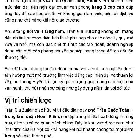
Tòa nhà tọa lạc tại
81A Trần Quốc Toản, Hoàn Kiếm
, sở hữu kiến
trúc hiện đại, tiện nghi đạt chuẩn văn phòng
hạng B cao cấp
, đáp
ứng đầy đủ các tiêu chuẩn về không gian làm việc, tiện ích dịch vụ
cũng như khả năng kết nối giao thương.
Với
8 tầng nổi và 1 tầng hầm
, Trần Gia Building không chỉ mang
đến nhiều lựa chọn diện tích thuê phù hợp cho các công ty quy mô
vừa và nhỏ, mà còn đặc biệt thu hút các tập đoàn, doanh nghiệp
đang cần một văn phòng chuyên nghiệp, sang trọng để tạo dấu ấn
thương hiệu.
Việc đặt văn phòng tại đây đồng nghĩa với việc doanh nghiệp được
tận hưởng một môi trường làm việc đẳng cấp, hiện đại và thuận lợi
về giao thông – yếu tố cực kỳ quan trọng giúp nâng cao hiệu quả
vận hành, thu hút nhân sự cũng như gây dựng niềm tin với đối tác.
Vị trí chiến lược
Trần Gia Building sở hữu vị trí đắc địa ngay
phố Trần Quốc Toản –
trung tâm quận Hoàn Kiếm
, nơi tập trung nhiều hoạt động thương
mại, dịch vụ và cơ quan hành chính. Đây là khu vực được xem như
“trái tim” của Hà Nội, có khả năng kết nối nhanh chóng tới mọi điểm
trọng yếu của thành phố.