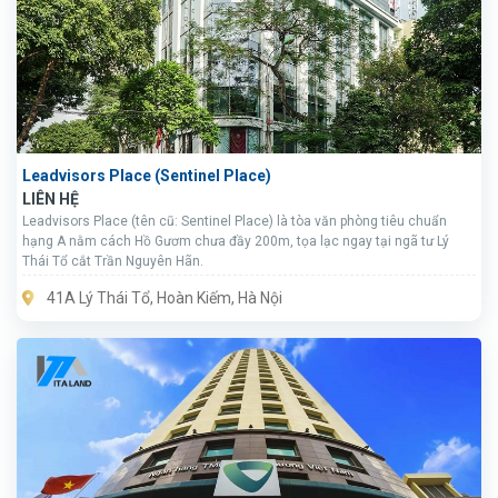
Leadvisors Place (Sentinel Place)
LIÊN HỆ
Leadvisors Place (tên cũ: Sentinel Place) là tòa văn phòng tiêu chuẩn
hạng A nằm cách Hồ Gươm chưa đầy 200m, tọa lạc ngay tại ngã tư Lý
Thái Tổ cắt Trần Nguyên Hãn.
41A Lý Thái Tổ, Hoàn Kiếm, Hà Nội