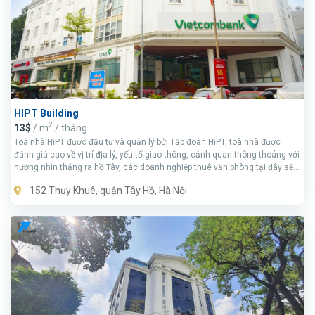
HIPT Building
2
13$
/ m
/ tháng
Toà nhà HiPT được đầu tư và quản lý bởi Tập đoàn HiPT, toà nhà được
đánh giá cao về vị trí địa lý, yếu tố giao thông, cảnh quan thông thoáng với
hướng nhìn thẳng ra hồ Tây, các doanh nghiệp thuê văn phòng tại đây sẽ
được thừa hưởng không gian rất trong lành, thoáng mát.
152 Thụy Khuê, quận Tây Hồ, Hà Nội