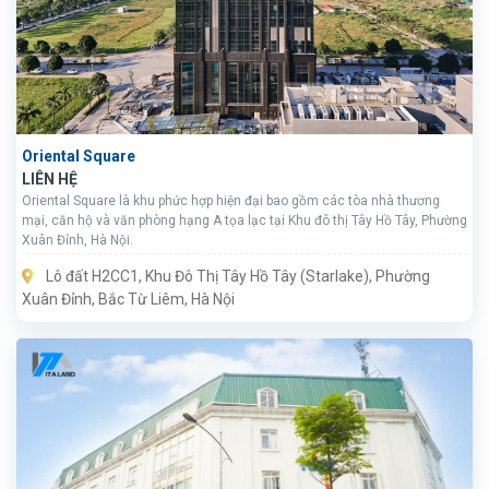
Oriental Square
LIÊN HỆ
Oriental Square là khu phức hợp hiện đại bao gồm các tòa nhà thương
mại, căn hộ và văn phòng hạng A tọa lạc tại Khu đô thị Tây Hồ Tây, Phường
Xuân Đỉnh, Hà Nội.
Lô đất H2CC1, Khu Đô Thị Tây Hồ Tây (Starlake), Phường
Xuân Đỉnh, Bắc Từ Liêm, Hà Nội