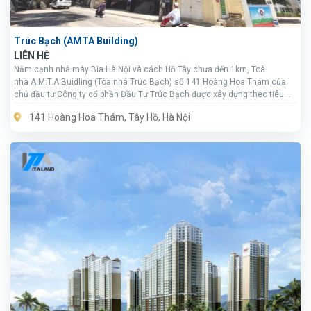
Trúc Bạch (AMTA Building)
LIÊN HỆ
Nằm cạnh nhà máy Bia Hà Nội và cách Hồ Tây chưa đến 1km, Toà
nhà A.M.T.A Buidling (Tòa nhà Trúc Bạch) số 141 Hoàng Hoa Thám của
chủ đầu tư Công ty cổ phần Đầu Tư Trúc Bạch được xây dựng theo tiêu
chuẩn văn phòng hạng C, với giá thuê cạnh tranh đã và đang thu hút
141 Hoàng Hoa Thám, Tây Hồ, Hà Nội
nhiều doanh nghiệp đặt trụ sở, văn phòng làm việc tại đây.