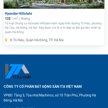
Hyundai Hillstate
2
13$
/ m
/ tháng
Tổ hợp Chung cư Hyundai Hillstate nằm ngay trên đường Tô Hiệu, phường
Hà Cầu, Hà Đông, Hà Nội. Đây được coi là vị trí đẹp và đắt giá bậc nhất tại
quận Hà Đông.
Đ.Tô Hiệu, Quận Hà Đông, TP. Hà Nội
CÔNG TY CỔ PHẦN BẤT ĐỘNG SẢN ITA VIỆT NAM
VPĐD: Tầng 3, Tòa nhà Machinco, số 10 Trần Phú, Phường Hà
Đông, Hà Nội