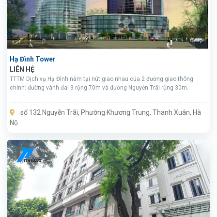
Hạ Đình Tower
LIÊN HỆ
TTTM Dịch vụ Hạ Đình nằm tại nút giao nhau của 2 đường giao thông
chính: đường vành đai 3 rộng 70m và đường Nguyễn Trãi rộng 30m.
số 132 Nguyễn Trãi, Phường Khương Trung, Thanh Xuân, Hà
Nộ