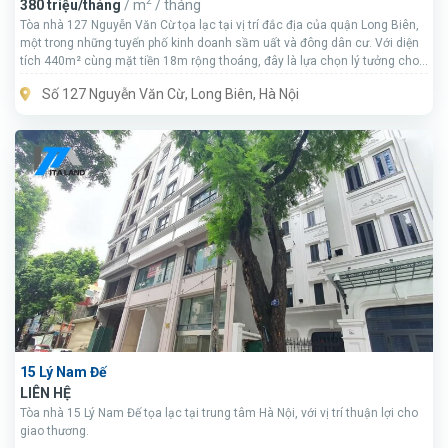
2
380 triệu/tháng
/ m
/ tháng
Tòa nhà 127 Nguyễn Văn Cừ tọa lạc tại vị trí đắc địa của quận Long Biên,
một trong những tuyến phố kinh doanh sầm uất và đông dân cư. Với diện
tích 440m² cùng mặt tiền 18m rộng thoáng, đây là lựa chọn lý tưởng cho
các doanh nghiệp, nhà hàng, showroom, văn phòng đại diện hoặc các mô
Số 127 Nguyễn Văn Cừ, Long Biên, Hà Nội
hình thương mại cao cấp muốn khai thác tối đa tiềm năng kinh doanh.
15 Lý Nam Đế
LIÊN HỆ
Tòa nhà 15 Lý Nam Đế tọa lạc tại trung tâm Hà Nội, với vị trí thuận lợi cho
giao thương.