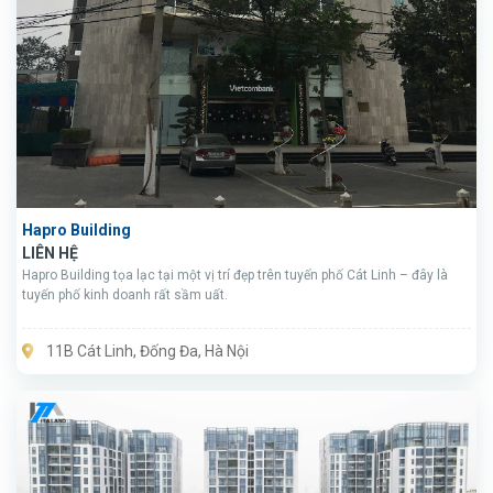
Hapro Building
LIÊN HỆ
Hapro Building tọa lạc tại một vị trí đẹp trên tuyến phố Cát Linh – đây là
tuyến phố kinh doanh rất sầm uất.
11B Cát Linh, Đống Đa, Hà Nội