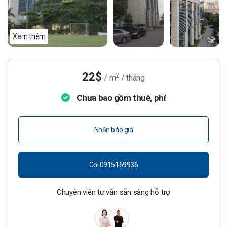
Xem thêm
22$
2
/ m
/ tháng
Chưa bao gồm thuế, phí
Nhận báo giá
Gọi 0915169936
Chuyên viên tư vấn sẵn sàng hỗ trợ