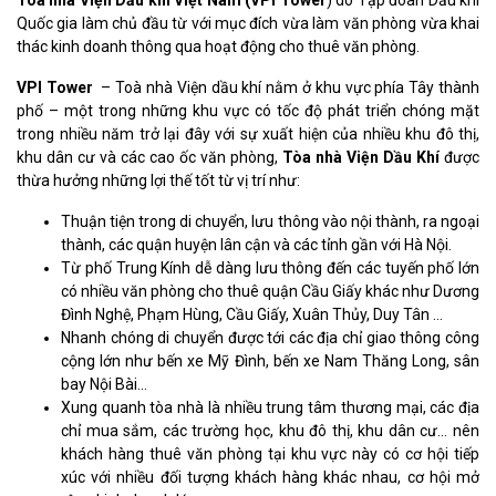
Tòa nhà Viện Dầu khí Việt Nam (VPI Tower
) do Tập đoàn Dầu khí
Quốc gia làm chủ đầu từ với mục đích vừa làm văn phòng vừa khai
thác kinh doanh thông qua hoạt động cho thuê văn phòng.
VPI Tower
– Toà nhà Viện dầu khí nằm ở khu vực phía Tây thành
phố – một trong những khu vực có tốc độ phát triển chóng mặt
trong nhiều năm trở lại đây với sự xuất hiện của nhiều khu đô thị,
khu dân cư và các cao ốc văn phòng,
Tòa nhà Viện Dầu Khí
được
thừa hưởng những lợi thế tốt từ vị trí như:
Thuận tiện trong di chuyển, lưu thông vào nội thành, ra ngoại
thành, các quận huyện lân cận và các tỉnh gần với Hà Nội.
Từ phố Trung Kính dễ dàng lưu thông đến các tuyến phố lớn
có nhiều văn phòng cho thuê quận Cầu Giấy khác như Dương
Đình Nghệ, Phạm Hùng, Cầu Giấy, Xuân Thủy, Duy Tân …
Nhanh chóng di chuyển được tới các địa chỉ giao thông công
cộng lớn như bến xe Mỹ Đình, bến xe Nam Thăng Long, sân
bay Nội Bài…
Xung quanh tòa nhà là nhiều trung tâm thương mại, các địa
chỉ mua sắm, các trường học, khu đô thị, khu dân cư… nên
khách hàng thuê văn phòng tại khu vực này có cơ hội tiếp
xúc với nhiều đối tượng khách hàng khác nhau, cơ hội mở