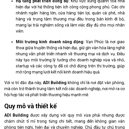
Hạ tầng phát triển đồng bộ:
Khu vực xung quanh tòa nhà
hiện đại với hệ thống tiện ích công cộng phong phú. Các chi
nhánh ngân hàng lớn, cửa hàng tiện lợi, quán cà phê, nhà
hàng và trung tâm thương mại đều trong bán kính đi bộ,
mang lại trải nghiệm sống và làm việc đầy đủ cho mọi nhân
viên.
Môi trường kinh doanh năng động:
Vạn Phúc là nơi giao
thoa giữa truyền thống và hiện đại, giữ gìn văn hóa làng nghề
nhưng vẫn phát triển nhanh về thương mại và dịch vụ. Điều
này tạo môi trường lý tưởng cho doanh nghiệp vừa và nhỏ,
startup và các công ty đã có chỗ đứng trên thị trường, giúp
mở rộng mạng lưới kết nối kinh doanh hiệu quả.
Với vị trí đắc địa này,
ADI Building
không chỉ là nơi đặt văn phòng,
mà còn trở thành trung tâm kết nối các doanh nghiệp, nơi mở ra cơ
hội hợp tác và phát triển thương hiệu mạnh mẽ.
Quy mô và thiết kế
ADI Building
được xây dựng với quy mô vừa phải nhưng được
chăm chút tỉ mỉ trong từng chi tiết, mang đến không gian văn
phòng tiện nghi, hiện đại và chuyên nghiệp. Chủ đầu tư chú trọng