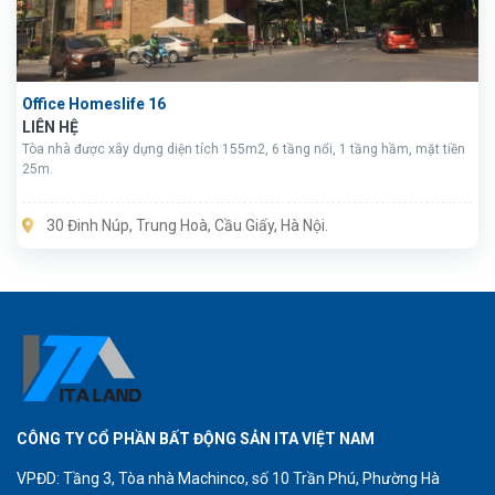
Office Homeslife 16
LIÊN HỆ
Tòa nhà được xây dựng diện tích 155m2, 6 tầng nổi, 1 tầng hầm, mặt tiền
25m.
30 Đinh Núp, Trung Hoà, Cầu Giấy, Hà Nội.
CÔNG TY CỔ PHẦN BẤT ĐỘNG SẢN ITA VIỆT NAM
VPĐD: Tầng 3, Tòa nhà Machinco, số 10 Trần Phú, Phường Hà