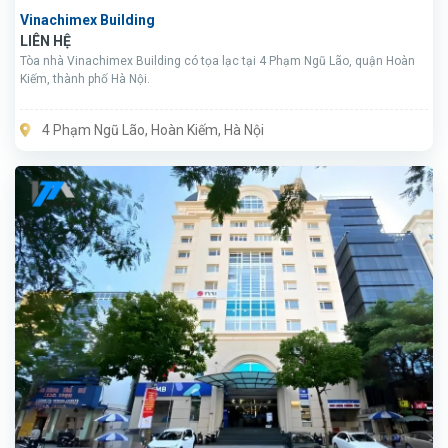
Vinachimex Building
LIÊN HỆ
Tòa nhà Vinachimex Building có tọa lạc tại 4 Phạm Ngũ Lão, quận Hoàn
Kiếm, thành phố Hà Nội.
4 Phạm Ngũ Lão, Hoàn Kiếm, Hà Nội