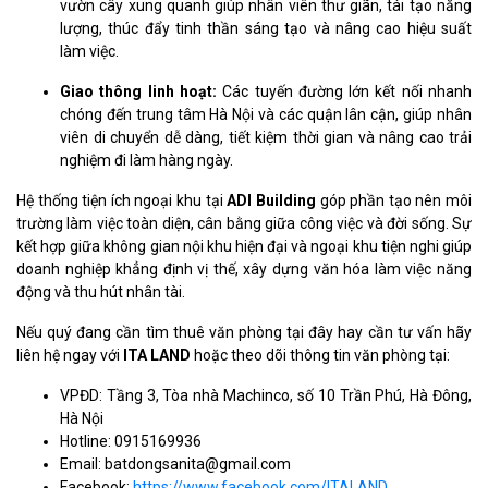
vườn cây xung quanh giúp nhân viên thư giãn, tái tạo năng
lượng, thúc đẩy tinh thần sáng tạo và nâng cao hiệu suất
làm việc.
Giao thông linh hoạt:
Các tuyến đường lớn kết nối nhanh
chóng đến trung tâm Hà Nội và các quận lân cận, giúp nhân
viên di chuyển dễ dàng, tiết kiệm thời gian và nâng cao trải
nghiệm đi làm hàng ngày.
Hệ thống tiện ích ngoại khu tại
ADI Building
góp phần tạo nên môi
trường làm việc toàn diện, cân bằng giữa công việc và đời sống. Sự
kết hợp giữa không gian nội khu hiện đại và ngoại khu tiện nghi giúp
doanh nghiệp khẳng định vị thế, xây dựng văn hóa làm việc năng
động và thu hút nhân tài.
Nếu quý đang cần tìm thuê văn phòng tại đây hay cần tư vấn hãy
liên hệ ngay với
ITA LAND
hoặc theo dõi thông tin văn phòng tại:
VPĐD: Tầng 3, Tòa nhà Machinco, số 10 Trần Phú, Hà Đông,
Hà Nội
Hotline: 0915169936
Email: batdongsanita@gmail.com
Facebook:
https://www.facebook.com/ITALAND