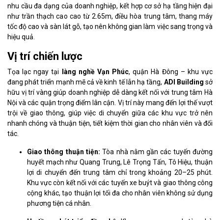
nhu cầu đa dạng của doanh nghiệp, kết hợp cơ sở hạ tầng hiện đại
như trần thạch cao cao từ 2.65m, điều hòa trung tâm, thang máy
tốc độ cao và sàn lát gỗ, tạo nên không gian làm việc sang trọng và
hiệu quả.
Vị trí chiến lược
Tọa lạc ngay tại
làng nghề Vạn Phúc
, quận Hà Đông – khu vực
đang phát triển mạnh mẽ cả về kinh tế lẫn hạ tầng,
ADI Building
sở
hữu vị trí vàng giúp doanh nghiệp dễ dàng kết nối với trung tâm Hà
Nội và các quận trọng điểm lân cận. Vị trí này mang đến lợi thế vượt
trội về giao thông, giúp việc di chuyển giữa các khu vực trở nên
nhanh chóng và thuận tiện, tiết kiệm thời gian cho nhân viên và đối
tác.
Giao thông thuận tiện:
Tòa nhà nằm gần các tuyến đường
huyết mạch như Quang Trung, Lê Trọng Tấn, Tô Hiệu, thuận
lợi di chuyển đến trung tâm chỉ trong khoảng 20–25 phút.
Khu vực còn kết nối với các tuyến xe buýt và giao thông công
cộng khác, tạo thuận lợi tối đa cho nhân viên không sử dụng
phương tiện cá nhân.