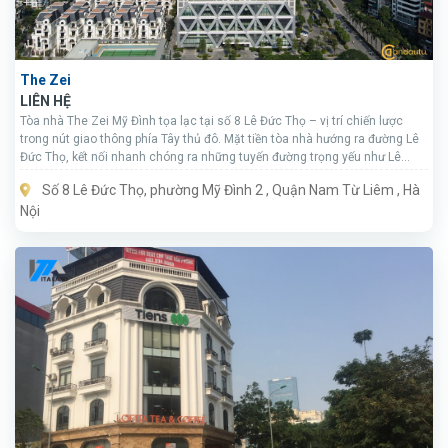
The Zei
LIÊN HỆ
Tòa nhà The Zei Mỹ Đình tọa lạc tại số 8 Lê Đức Thọ – vị trí chiến lược
trong nút giao thông phía Tây thủ đô. Mặt tiền tòa nhà hướng ra đường Lê
Đức Thọ, kết nối nhanh chóng ra những tuyến đường trọng yếu như Lê
Quang Đạo, Phạm hùng, Hồ Tùng Mậu.
Số 8 Lê Đức Thọ, phường Mỹ Đình 2 , Quận Nam Từ Liêm , Hà
Nội