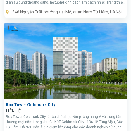
gian sử dụng thoáng đãng, hệ tường kính cách âm cách nhiệt. Trang thiết
bị và nội thất sang trọng, các thiết bị chính đều nhập khẩu từ các nước
346 Nguyễn Trãi, phường Đại Mỗ, quận Nam Từ Liêm, Hà Nội
phát triển, giao thông thuận lợi, giá thuê cạnh tranh.
Rox Tower Goldmark City
LIÊN HỆ
Rox Tower Goldmark City là tòa phức hợp văn phòng hạng A và trung tâm
thương mại nằm trong khu C - KĐT Goldmark City - 136 Hồ Tùng Mậu, Bắc
Từ Liêm, Hà Nội. Đây là địa điểm lý tưởng cho các doanh nghiệp sử dụng