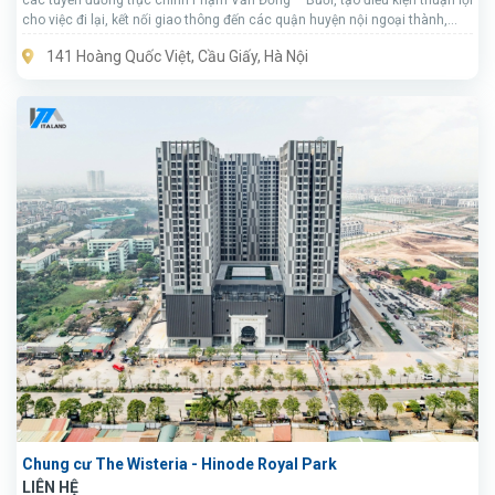
các tuyến đường trục chính Phạm Văn Đồng – Bưởi, tạo điều kiện thuận lợi
cho việc đi lại, kết nối giao thông đến các quận huyện nội ngoại thành,
các tỉnh thành lân cận thành phố Hà Nội.
141 Hoàng Quốc Việt, Cầu Giấy, Hà Nội
Chung cư The Wisteria - Hinode Royal Park
LIÊN HỆ