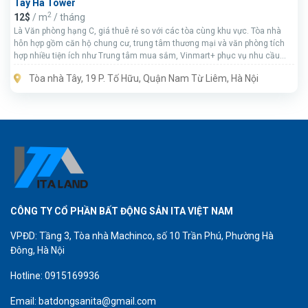
Tây Hà Tower
2
12$
/ m
/ tháng
Là Văn phòng hạng C, giá thuê rẻ so với các tòa cùng khu vực. Tòa nhà
hỗn hợp gồm căn hộ chung cư, trung tâm thương mại và văn phòng tích
hợp nhiều tiện ích như Trung tâm mua sắm, Vinmart+ phục vụ nhu cầu
mua sắm cho khách hàng.
Tòa nhà Tây, 19 P. Tố Hữu, Quận Nam Từ Liêm, Hà Nội
CÔNG TY CỔ PHẦN BẤT ĐỘNG SẢN ITA VIỆT NAM
VPĐD: Tầng 3, Tòa nhà Machinco, số 10 Trần Phú, Phường Hà
Đông, Hà Nội
Hotline: 0915169936
Email: batdongsanita@gmail.com