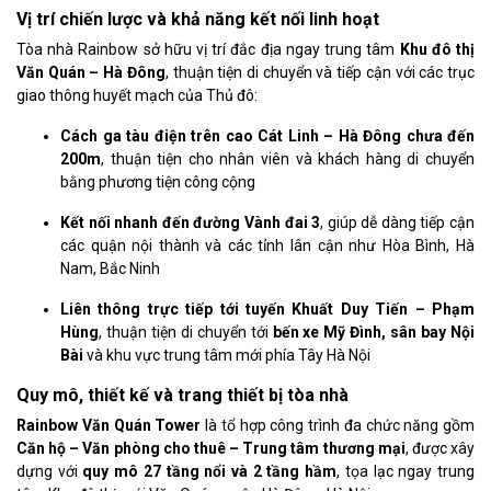
Vị trí chiến lược và khả năng kết nối linh hoạt
Tòa nhà Rainbow sở hữu vị trí đắc địa ngay trung tâm
Khu đô thị
Văn Quán – Hà Đông
, thuận tiện di chuyển và tiếp cận với các trục
giao thông huyết mạch của Thủ đô:
Cách ga tàu điện trên cao Cát Linh – Hà Đông chưa đến
200m
, thuận tiện cho nhân viên và khách hàng di chuyển
bằng phương tiện công cộng
Kết nối nhanh đến đường Vành đai 3
, giúp dễ dàng tiếp cận
các quận nội thành và các tỉnh lân cận như Hòa Bình, Hà
Nam, Bắc Ninh
Liên thông trực tiếp tới tuyến Khuất Duy Tiến – Phạm
Hùng
, thuận tiện di chuyển tới
bến xe Mỹ Đình, sân bay Nội
Bài
và khu vực trung tâm mới phía Tây Hà Nội
Quy mô, thiết kế và trang thiết bị tòa nhà
Rainbow Văn Quán Tower
là tổ hợp công trình đa chức năng gồm
Căn hộ – Văn phòng cho thuê – Trung tâm thương mại
, được xây
dựng với
quy mô 27 tầng nổi và 2 tầng hầm
, tọa lạc ngay trung