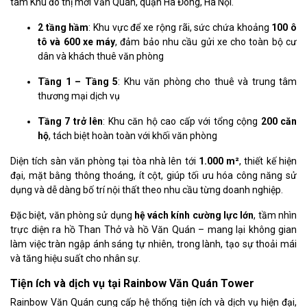
tâm Khu đô thị mới Văn Quán, quận Hà Đông, Hà Nội.
2 tầng hầm
: Khu vực để xe rộng rãi, sức chứa khoảng
100 ô
tô và 600 xe máy
, đảm bảo nhu cầu gửi xe cho toàn bộ cư
dân và khách thuê văn phòng
Tầng 1 – Tầng 5
: Khu văn phòng cho thuê và trung tâm
thương mại dịch vụ
Tầng 7 trở lên
: Khu căn hộ cao cấp với tổng cộng
200 căn
hộ
, tách biệt hoàn toàn với khối văn phòng
Diện tích sàn văn phòng tại tòa nhà lên tới
1.000 m²
, thiết kế hiện
đại, mặt bằng thông thoáng, ít cột, giúp tối ưu hóa công năng sử
dụng và dễ dàng bố trí nội thất theo nhu cầu từng doanh nghiệp.
Đặc biệt, văn phòng sử dụng
hệ vách kính cường lực lớn
, tầm nhìn
trực diện ra hồ Than Thở và hồ Văn Quán – mang lại không gian
làm việc tràn ngập ánh sáng tự nhiên, trong lành, tạo sự thoải mái
và tăng hiệu suất cho nhân sự.
Tiện ích và dịch vụ tại Rainbow Văn Quán Tower
Rainbow Văn Quán cung cấp hệ thống tiện ích và dịch vụ hiện đại,