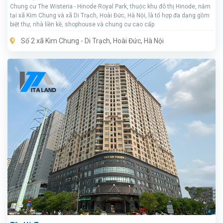
Chung cư The Wisteria - Hinode Royal Park, thuộc khu đô thị Hinode, nằm
tại xã Kim Chung và xã Di Trạch, Hoài Đức, Hà Nội, là tổ hợp đa dạng gồm
biệt thự, nhà liền kề, shophouse và chung cư cao cấp.
Số 2 xã Kim Chung - Di Trạch, Hoài Đức, Hà Nội