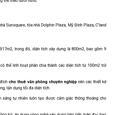
ng thể thao dưới nước
 nhà Sunsquare, tòa nhà Dolphin Plaza, Mỹ Đình Plaza, C’land
 917m2, trong đó, diện tích xây dựng là 800m2, bao gồm 9
ó thể linh hoạt phân chia thành các diện tích từ 100m2 trở
 đích
cho thuê văn phòng chuyên nghiệp
nên các thiết kế
g, tận dụng tối đa diện tích.
 sáng tự nhiên luôn tạo được cảm giác thông thoáng cho
đồng bộ, áp dụng công nghệ xây dựng tiên tiến, hiện đại, bao