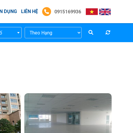
N DỤNG
LIÊN HỆ
0915169936
ố