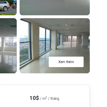
Xem thêm
10$
2
/ m
/ tháng