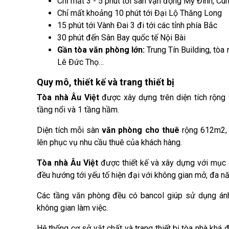
Chỉ mất 3 - 5 phút tới sân vận động Mỹ Đình, Cu
Chỉ mất khoảng 10 phút tới Đại Lộ Thăng Long
15 phút tới Vành Đai 3 đi tới các tỉnh phía Bắc
30 phút đến Sân Bay quốc tế Nội Bài
Gần tòa văn phòng lớn:
Trung Tín Building, tòa
Lê Đức Thọ…
Quy mô, thiết kế và trang thiết bị
Tòa nhà Âu Việt
được xây dựng trên diện tích rộng
tầng nổi và 1 tầng hầm.
Diện tích mỗi sàn
văn phòng cho thuê
rộng 612m2, c
lên phục vụ nhu cầu thuê của khách hàng.
Tòa nhà Âu Việt
được thiết kế và xây dựng với mục
đều hướng tới yếu tố hiện đại với không gian mở, đa năn
Các tầng văn phòng đều có bancol giúp sử dụng ánh
không gian làm việc.
Hệ thống cơ sở vật chất và trang thiết bị tòa nhà khá 