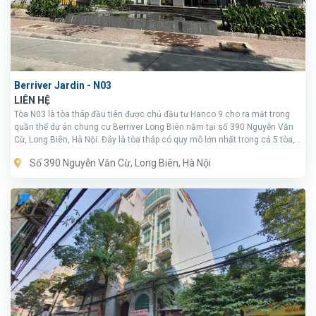
Berriver Jardin - N03
LIÊN HỆ
Tòa N03 là tòa tháp đầu tiên được chủ đầu tư Hanco 9 cho ra mắt trong
quần thể dự án chung cư Berriver Long Biên nằm tại số 390 Nguyễn Văn
Cừ, Long Biên, Hà Nội. Đây là tòa tháp có quy mô lớn nhất trong cả 5 tòa,
nằm tại ngay trung tâm dự án.
Số 390 Nguyễn Văn Cừ, Long Biên, Hà Nội