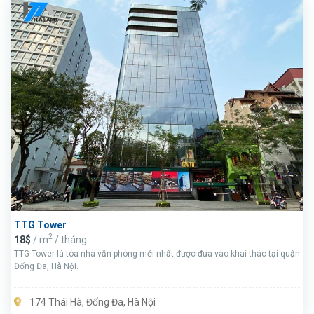
TTG Tower
2
18$
/ m
/ tháng
TTG Tower là tòa nhà văn phòng mới nhất được đưa vào khai thác tại quận
Đống Đa, Hà Nội.
174 Thái Hà, Đống Đa, Hà Nội