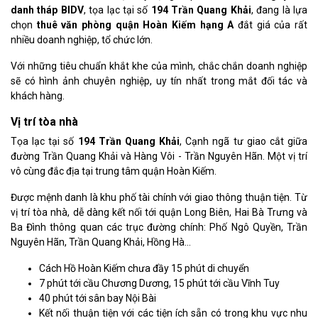
danh tháp BIDV
, tọa lạc tại số
194 Trần Quang Khải
, đang là lựa
chọn
thuê văn phòng quận Hoàn Kiếm
hạng A
đắt giá của rất
nhiều doanh nghiệp, tổ chức lớn.
Với những tiêu chuẩn khắt khe của mình, chắc chắn doanh nghiệp
sẽ có hình ảnh chuyên nghiệp, uy tín nhất trong mắt đối tác và
khách hàng.
Vị trí tòa nhà
Tọa lạc tại số
194 Trần Quang Khải
, Cạnh ngã tư giao cắt giữa
đường Trần Quang Khải và Hàng Vôi - Trần Nguyên Hãn. Một vị trí
vô cùng đắc địa tại trung tâm quận Hoàn Kiếm.
Được mệnh danh là khu phố tài chính với giao thông thuận tiện. Từ
vị trí tòa nhà, dễ dàng kết nối tới quận Long Biên, Hai Bà Trưng và
Ba Đình thông quan các trục đường chính: Phố Ngô Quyền, Trần
Nguyên Hãn, Trần Quang Khải, Hồng Hà...
Cách Hồ Hoàn Kiếm chưa đầy 15 phút di chuyển
7 phút tới cầu Chương Dương, 15 phút tới cầu Vĩnh Tuy
40 phút tới sân bay Nội Bài
Kết nối thuận tiện với các tiện ích sẵn có trong khu vực nhu