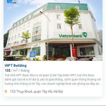
HIPT Building
2
13$
/ m
/ tháng
Toà nhà HiPT được đầu tư và quản lý bởi Tập đoàn HiPT, toà nhà được
đánh giá cao về vị trí địa lý, yếu tố giao thông, cảnh quan thông thoáng với
hướng nhìn thẳng ra hồ Tây, các doanh nghiệp thuê văn phòng tại đây sẽ
được thừa hưởng không gian rất trong lành, thoáng mát.
152 Thụy Khuê, quận Tây Hồ, Hà Nội