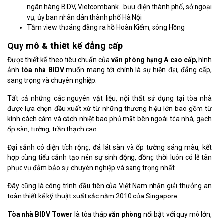
ngân hàng BIDV, Vietcombank…bưu điện thành phố, sở ngoại
vụ, ủy ban nhân dân thành phố Hà Nội
Tầm view thoáng đãng ra hồ Hoàn Kiếm, sông Hồng
Quy mô & thiết kế đẳng cấp
Được thiết kế theo tiêu chuẩn của
văn phòng hạng A cao cấp
, hình
ảnh
tòa nhà BIDV
muốn mang tới chính là sự hiện đại, đẳng cấp,
sang trọng và chuyên nghiệp.
Tất cả những các nguyên vật liệu, nội thất sử dụng tại tòa nhà
được lựa chọn đều xuất xứ từ những thương hiệu lớn bao gồm từ
kính cách câm và cách nhiệt bao phủ mặt bên ngoài tòa nhà, gạch
ốp sàn, tường, trần thạch cao…
Đại sảnh có diện tích rộng, đá lát sàn và ốp tường sáng màu, kết
hợp cùng tiểu cảnh tạo nên sự sinh động, đồng thời luôn có lễ tân
phục vụ đảm bảo sự chuyên nghiệp và sang trọng nhất.
Đây cũng là công trình đầu tiên của Việt Nam nhận giải thưởng an
toàn thiết kế kỹ thuật xuất sắc năm 2010 của Singapore
Tòa nhà BIDV Tower
là tòa tháp
văn phòng
nổi bật với quy mô lớn,