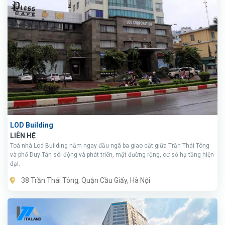
LOD Building
LIÊN HỆ
Toà nhà Lod Building nằm ngay đầu ngã ba giao cắt giữa Trần Thái Tông
và phố Duy Tân sôi động và phát triển, mặt đường rộng, cơ sở hạ tầng hiện
đại.
38 Trần Thái Tông, Quận Cầu Giấy, Hà Nội