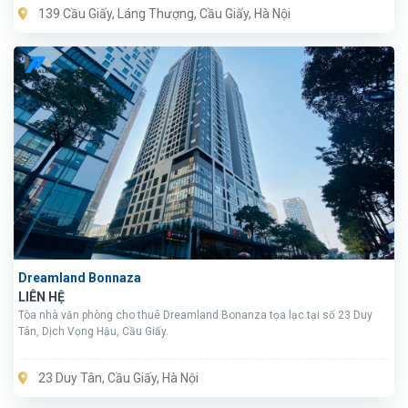
thuận tiện với các tuyến phố khác như Xuân Thủy, Nguyễn Phong Sắc,
139 Cầu Giấy, Láng Thượng, Cầu Giấy, Hà Nội
Phạm Hùng, Láng, Kim Mã…
Dreamland Bonnaza
LIÊN HỆ
Tòa nhà văn phòng cho thuê Dreamland Bonanza tọa lạc tại số 23 Duy
Tân, Dịch Vọng Hậu, Cầu Giấy.
23 Duy Tân, Cầu Giấy, Hà Nội