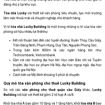
đáng chú ý tại khu vực.
Tòa nhà Lucky
với thiết kế văn phòng tiêu chuẩn, tạo môi trường
làm việc thoải mái và chuyên nghiệp cho khách hàng.
Vị trí
tòa nhà Lucky Building
là một trong những vị trí của tòa văn
phòng sở hữu nhiều lợi thếnhư:
Kết nối thuận tiện đến các tuyến đường: Xuân Thủy, Cầu Giấy,
Trần Đăng Ninh, Phạm Hùng, Duy Tân, Nguyễn Phong Sắc…
Trong bán kính 800m là các ngân hàng lớn như
Techcombank, Vietcombank.
Gần với các trường đại học lớn: Học viện Báo chí và Tuyên
truyền, đại học sư phạm Hà Nội, đại học ngoại ngữ, đại học
quốc gia Hà Nội.
Cách bến xe Mỹ Đình khoảng 5 phút di chuyển.
Quy mô tòa văn phòng cho thuê Lucky Building
So với các
văn phòng cho thuê quận cầu Giấy
khác,
Lucky
Building
nổi bật với thiết kế gồm 2 tổ hợp A và B.
Khối tòa nhà A bao gồm 10 tầng và 1 tầng hầm, khối
tòa nhà B
bao