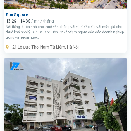
Sun Square
2
13.2$ - 14.3$
/ m
/ tháng
Nổi tiếng là tòa nhà cho thuê văn phòng với vị trí đắc địa với mức giá cho
thuê khá hợp lý, Sun Square luôn lọt vào tầm ngắm của các doanh nghiệp
trong và ngoài nước.
21 Lê Đức Thọ, Nam Từ Liêm, Hà Nội