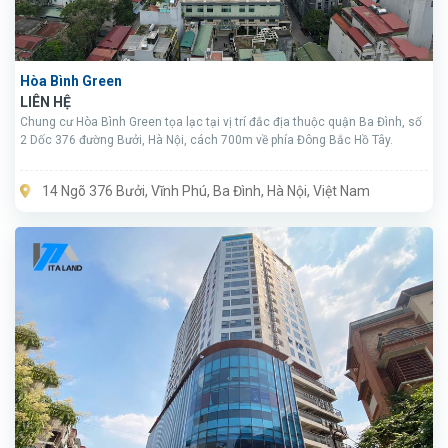
Hòa Bình Green
LIÊN HỆ
Chung cư Hòa Bình Green tọa lạc tại vị trí đắc địa thuộc quận Ba Đình, số
2 Dốc 376 đường Bưởi, Hà Nội, cách 700m về phía Đông Bắc Hồ Tây.
14 Ngõ 376 Bưởi, Vĩnh Phú, Ba Đình, Hà Nội, Việt Nam