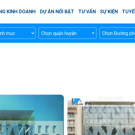
NG KINH DOANH
DỰ ÁN NỔI BẬT
TƯ VẤN
SỰ KIỆN
TUYỂ
Chọn quận huyện
Chọn Đường ph