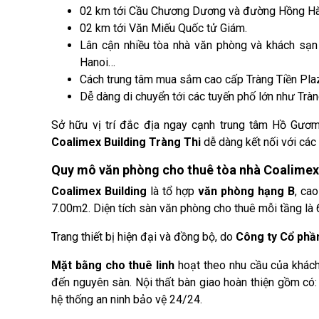
02 km tới Cầu Chương Dương và đường Hồng Hà
02 km tới Văn Miếu Quốc tử Giám.
Lân cận nhiều tòa nhà văn phòng và khách sạn 
Hanoi…
Cách trung tâm mua sắm cao cấp Tràng Tiền Pl
Dễ dàng di chuyển tới các tuyến phố lớn như Tràng
Sở hữu vị trí đắc địa ngay cạnh trung tâm Hồ Gươ
Coalimex Building Tràng Thi
dễ dàng kết nối với các
Quy mô văn phòng cho thuê tòa nhà Coalimex
Coalimex Building
là tổ hợp
văn phòng hạng B
, ca
7.00m2. Diện tích sàn văn phòng cho thuê mỗi tầng là
Trang thiết bị hiện đại và đồng bộ, do
Công ty Cổ phầ
Mặt bằng cho thuê linh
hoạt theo nhu cầu của khách
đến nguyên sàn. Nội thất bàn giao hoàn thiện gồm có:
hệ thống an ninh bảo vệ 24/24.