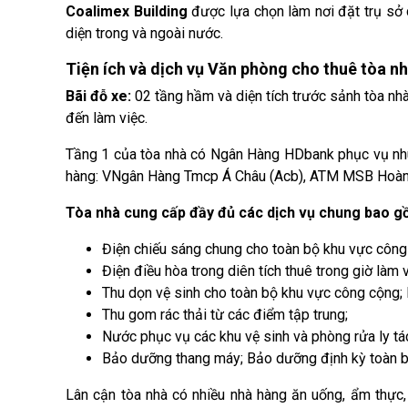
Coalimex Building
được lựa chọn làm nơi đặt trụ sở 
diện trong và ngoài nước.
Tiện ích và dịch vụ Văn phòng cho thuê tòa n
Bãi đỗ xe:
02 tầng hầm và diện tích trước sảnh tòa nh
đến làm việc.
Tầng 1 của tòa nhà có Ngân Hàng HDbank phục vụ nhu 
hàng: VNgân Hàng Tmcp Á Châu (Acb), ATM MSB Hoàn 
Tòa nhà cung cấp đầy đủ các dịch vụ chung bao g
Điện chiếu sáng chung cho toàn bộ khu vực công
Điện điều hòa trong diên tích thuê trong giờ làm v
Thu dọn vệ sinh cho toàn bộ khu vực công cộng;
Thu gom rác thải từ các điểm tập trung;
Nước phục vụ các khu vệ sinh và phòng rửa ly tá
Bảo dưỡng thang máy; Bảo dưỡng định kỳ toàn bộ 
Lân cận tòa nhà có nhiều nhà hàng ăn uống, ẩm thự