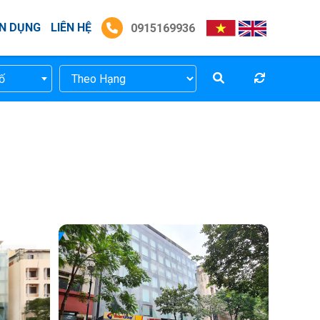
N DỤNG
LIÊN HỆ
0915169936
ố