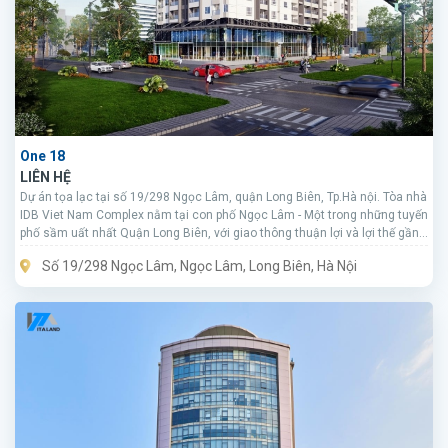
One 18
LIÊN HỆ
Dự án tọa lạc tại số 19/298 Ngọc Lâm, quận Long Biên, Tp.Hà nội. Tòa nhà
IDB Viet Nam Complex nằm tại con phố Ngọc Lâm - Một trong những tuyến
phố sầm uất nhất Quận Long Biên, với giao thông thuận lợi và lợi thế gần
"đèn, đường, trường, trạm", cư dân của tòa nhà sẽ được hưởng lợi rất nhiều
Số 19/298 Ngọc Lâm, Ngọc Lâm, Long Biên, Hà Nội
từ vị trí địa lý của dự án