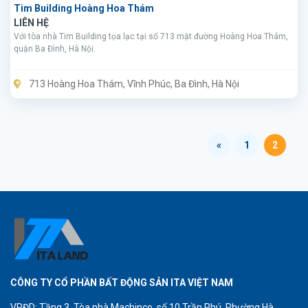
Tim Building Hoàng Hoa Thám
LIÊN HỆ
Với tòa nhà Tim Building tọa lạc tại số 713 mặt đường Hoàng Hoa Thám,
quận Ba Đình, Hà Nội.
713 Hoàng Hoa Thám, Vĩnh Phúc, Ba Đình, Hà Nội
«
1
2
CÔNG TY CỔ PHẦN BẤT ĐỘNG SẢN ITA VIỆT NAM
VPĐD: Tầng 3, Tòa nhà Machinco, số 10 Trần Phú, Phường Hà