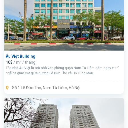
Âu Việt Building
2
10$
/ m
/ tháng
Tòa nhà Âu Việt là toà nhà văn phòng quận Nam Từ Liêm nằm ngay vị trí
ngã ba giao cắt giữa đường Lê Đức Thọ và Hồ Tùng Mậu.
Số 1 Lê Đức Thọ, Nam Từ Liêm, Hà Nội