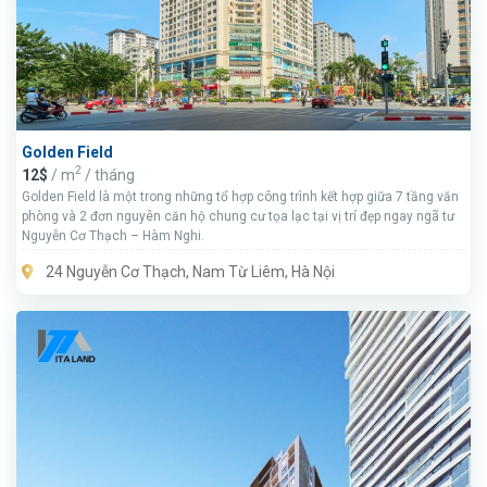
Golden Field
2
12$
/ m
/ tháng
Golden Field là một trong những tổ hợp công trình kết hợp giữa 7 tầng văn
phòng và 2 đơn nguyên căn hộ chung cư tọa lạc tại vị trí đẹp ngay ngã tư
Nguyễn Cơ Thạch – Hàm Nghi.
24 Nguyễn Cơ Thạch, Nam Từ Liêm, Hà Nội