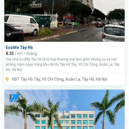
Ecolife Tây Hồ
2
8.25
/ m
/ tháng
Tòa nhà Ecolife Tây Hồ là tổ hợp thương mại bao gồm chung cư và văn
phòng, nằm ngay trong khu đô thị Tây Hồ Tây, Võ Chí Công, Xuân La, Tây
Hồ, Hà Nội.
KĐT Tây Hồ Tây, Võ Chí Công, Xuân La, Tây Hồ, Hà Nội