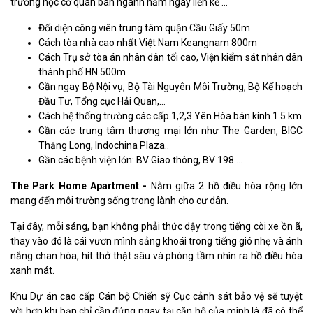
trường học cơ quan ban ngành nằm ngay liền kề …
Đối diện công viên trung tâm quận Cầu Giấy 50m
Cách tòa nhà cao nhất Việt Nam Keangnam 800m
Cách Trụ sở tòa án nhân dân tối cao, Viện kiểm sát nhân dân
thành phố HN 500m
Gần ngay Bộ Nội vụ, Bộ Tài Nguyên Môi Trường, Bộ Kế hoạch
Đầu Tư, Tổng cục Hải Quan,…
Cách hệ thống trường các cấp 1,2,3 Yên Hòa bán kính 1.5 km
Gần các trung tâm thương mại lớn như The Garden, BIGC
Thăng Long, Indochina Plaza..
Gần các bệnh viện lớn: BV Giao thông, BV 198 …
The Park Home Apartment -
Nằm giữa 2 hồ điều hòa rộng lớn
mang đến môi trường sống trong lành cho cư dân.
Tại đây, mỗi sáng, bạn không phải thức dậy trong tiếng còi xe ồn ã,
thay vào đó là cái vươn mình sảng khoái trong tiếng gió nhẹ và ánh
nắng chan hòa, hít thở thật sâu và phóng tầm nhìn ra hồ điều hòa
xanh mát.
Khu Dự án cao cấp Cán bộ Chiến sỹ Cục cảnh sát bảo vệ sẽ tuyệt
vời hơn khi bạn chỉ cần đứng ngay tại căn hộ của mình là đã có thể