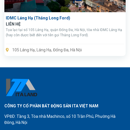
IDMC Láng Hạ (Thăng Long Ford)
LIÊN HỆ
Tọa lạc tại số 105 Láng Hạ, quận Đống Đa, Hà Nội, tòa nhà IDMC Láng Hạ
(hay còn được biết đến với tên gọi Thăng Long Ford).
105 Láng Hạ, Láng Hạ, Đống Đa, Hà Nội
CÔNG TY CỔ PHẦN BẤT ĐỘNG SẢN ITA VIỆT NAM
VPĐD: Tầng 3, Tòa nhà Machinco, số 10 Trần Phú, Phường Hà
Đông, Hà Nội