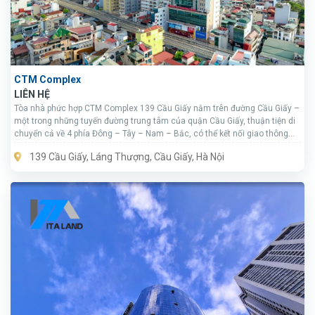
CTM Complex
LIÊN HỆ
Tòa nhà phức hợp CTM Complex 139 Cầu Giấy nằm trên đường Cầu Giấy –
một trong những tuyến đường trung tâm của quận Cầu Giấy, thuận tiện di
chuyển cả về 4 phía Đông – Tây – Nam – Bắc, có thể kết nối giao thông
thuận tiện với các tuyến phố khác như Xuân Thủy, Nguyễn Phong Sắc,
139 Cầu Giấy, Láng Thượng, Cầu Giấy, Hà Nội
Phạm Hùng, Láng, Kim Mã…