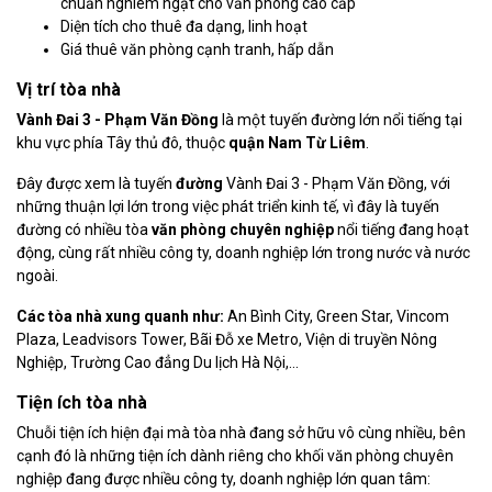
chuẩn nghiêm ngặt cho văn phòng cao cấp
Diện tích cho thuê đa dạng, linh hoạt
Giá thuê văn phòng cạnh tranh, hấp dẫn
Vị trí tòa nhà
Vành Đai 3 - Phạm Văn Đồng
là một tuyến đường lớn nổi tiếng tại
khu vực phía Tây thủ đô, thuộc
quận Nam Từ Liêm
.
Đây được xem là tuyến
đường
Vành Đai 3 - Phạm Văn Đồng, với
những thuận lợi lớn trong việc phát triển kinh tế, vì đây là tuyến
đường có nhiều tòa
văn phòng chuyên nghiệp
nổi tiếng đang hoạt
động, cùng rất nhiều công ty, doanh nghiệp lớn trong nước và nước
ngoài.
Các tòa nhà xung quanh như:
An Bình City, Green Star, Vincom
Plaza, Leadvisors Tower, Bãi Đỗ xe Metro, Viện di truyền Nông
Nghiệp, Trường Cao đẳng Du lịch Hà Nội,...
Tiện ích tòa nhà
Chuỗi tiện ích hiện đại mà tòa nhà đang sở hữu vô cùng nhiều, bên
cạnh đó là những tiện ích dành riêng cho khối văn phòng chuyên
nghiệp đang được nhiều công ty, doanh nghiệp lớn quan tâm: