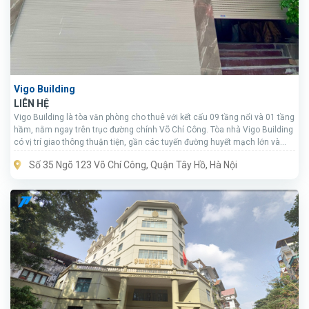
Vigo Building
LIÊN HỆ
Vigo Building là tòa văn phòng cho thuê với kết cấu 09 tầng nổi và 01 tầng
hầm, nằm ngay trên trục đường chính Võ Chí Công. Tòa nhà Vigo Building
có vị trí giao thông thuận tiện, gần các tuyến đường huyết mạch lớn và
quan trọng.
Số 35 Ngõ 123 Võ Chí Công, Quận Tây Hồ, Hà Nội