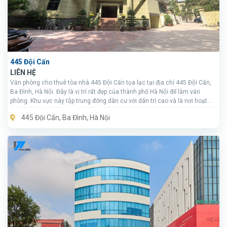
445 Đội Cấn
LIÊN HỆ
Văn phòng cho thuê tòa nhà 445 Đội Cấn tọa lạc tại địa chỉ 445 Đội Cấn,
Ba Đình, Hà Nội. Đây là vị trí rất đẹp của thành phố Hà Nội để làm văn
phòng. Khu vực này tập trung đông dân cư với dân trí cao và là nơi hoạt
động thương mại sầm uất và náo nhiệt.
445 Đội Cấn, Ba Đình, Hà Nội