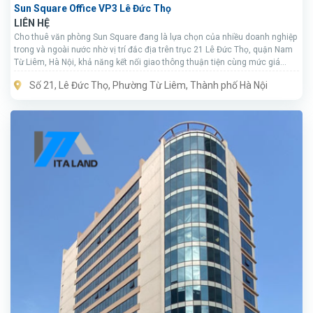
Sun Square Office VP3 Lê Đức Thọ
LIÊN HỆ
Cho thuê văn phòng Sun Square đang là lựa chọn của nhiều doanh nghiệp
trong và ngoài nước nhờ vị trí đắc địa trên trục 21 Lê Đức Thọ, quận Nam
Từ Liêm, Hà Nội, khả năng kết nối giao thông thuận tiện cùng mức giá
thuê cạnh tranh. Dự án sở hữu hệ thống văn phòng và mặt bằng thương
Số 21, Lê Đức Thọ, Phường Từ Liêm, Thành phố Hà Nội
mại đa dạng, phù hợp với nhiều mô hình doanh nghiệp từ startup, SME đến
các tập đoàn lớn.