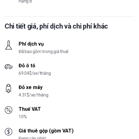
Hạng B
Chi tiết giá, phí dịch và chi phí khác
Phí dịch vụ
Đã bao gồm trong giá thuê
Đỗ ô tô
69.04$/xe/tháng
Đỗ xe máy
4.31$/xe/tháng
Thuế VAT
10%
Giá thuê gộp (gồm VAT)
Đang cập nhật