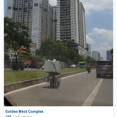
Golden West Complex
2
16$
/ m
/ tháng