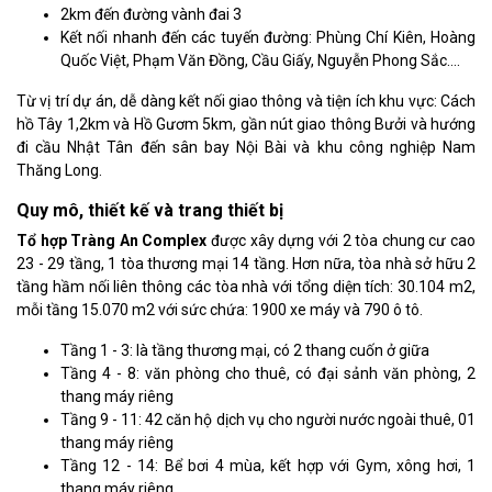
2km đến đường vành đai 3
Kết nối nhanh đến các tuyến đường: Phùng Chí Kiên, Hoàng
Quốc Việt, Phạm Văn Đồng, Cầu Giấy, Nguyễn Phong Sắc….
Từ vị trí dự án, dễ dàng kết nối giao thông và tiện ích khu vực: Cách
hồ Tây 1,2km và Hồ Gươm 5km, gần nút giao thông Bưởi và hướng
đi cầu Nhật Tân đến sân bay Nội Bài và khu công nghiệp Nam
Thăng Long.
Quy mô, thiết kế và trang thiết bị
Tổ hợp Tràng An Complex
được xây dựng với 2 tòa chung cư cao
23 - 29 tầng, 1 tòa thương mại 14 tầng. Hơn nữa, tòa nhà sở hữu 2
tầng hầm nối liên thông các tòa nhà với tổng diện tích: 30.104 m2,
mỗi tầng 15.070 m2 với sức chứa: 1900 xe máy và 790 ô tô.
Tầng 1 - 3: là tầng thương mại, có 2 thang cuốn ở giữa
Tầng 4 - 8: văn phòng cho thuê, có đại sảnh văn phòng, 2
thang máy riêng
Tầng 9 - 11: 42 căn hộ dịch vụ cho người nước ngoài thuê, 01
thang máy riêng
Tầng 12 - 14: Bể bơi 4 mùa, kết hợp với Gym, xông hơi, 1
thang máy riêng