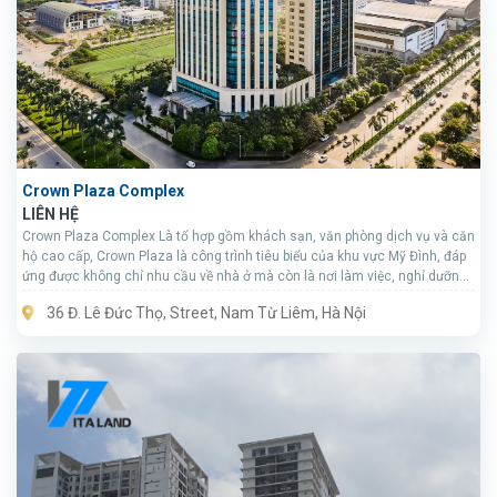
Crown Plaza Complex
LIÊN HỆ
Crown Plaza Complex Là tổ hợp gồm khách sạn, văn phòng dịch vụ và căn
hộ cao cấp, Crown Plaza là công trình tiêu biểu của khu vực Mỹ Đình, đáp
ứng được không chỉ nhu cầu về nhà ở mà còn là nơi làm việc, nghỉ dưỡng
tuyệt vời của cá nhân doanh nghiệp và các tập đoàn trong và ngoài nước.
36 Đ. Lê Đức Thọ, Street, Nam Từ Liêm, Hà Nội