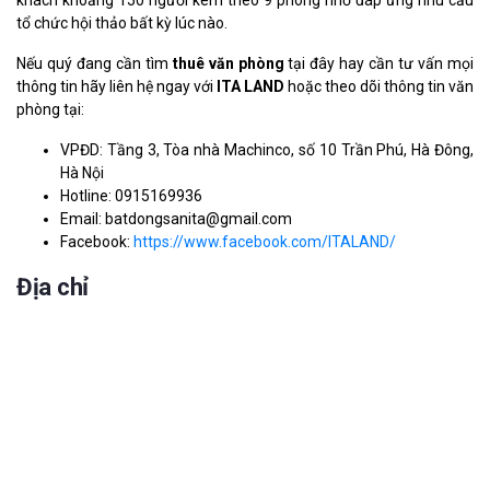
khách khoảng 150 người kèm theo 9 phòng nhỏ đáp ứng nhu cầu
tổ chức hội thảo bất kỳ lúc nào.
Nếu quý đang cần tìm
thuê văn phòng
tại đây hay cần tư vấn mọi
thông tin hãy liên hệ ngay với
ITA LAND
hoặc theo dõi thông tin văn
phòng tại:
VPĐD: Tầng 3, Tòa nhà Machinco, số 10 Trần Phú, Hà Đông,
Hà Nội
Hotline: 0915169936
Email: batdongsanita@gmail.com
Facebook:
https://www.facebook.com/ITALAND/
Địa chỉ