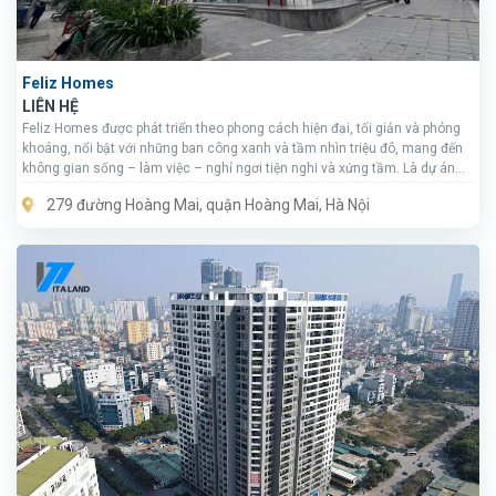
Feliz Homes
LIÊN HỆ
Feliz Homes được phát triển theo phong cách hiện đại, tối giản và phóng
khoáng, nổi bật với những ban công xanh và tầm nhìn triệu đô, mang đến
không gian sống – làm việc – nghỉ ngơi tiện nghi và xứng tầm. Là dự án
căn hộ cao cấp nhất trong khu đô thị Đền Lừ do KLB Group làm chủ đầu tư,
279 đường Hoàng Mai, quận Hoàng Mai, Hà Nội
Feliz Homes được ví như một “resort nhiệt đới” giữa lòng Hà Nội