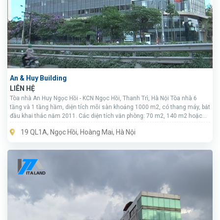
An & Huy Building
LIÊN HỆ
Tòa nhà An Huy Ngọc Hồi - KCN Ngọc Hồi, Thanh Trì, Hà Nội Tòa nhà 6
tầng và 1 tầng hầm, diện tích mỗi sàn khoảng 1000 m2, có thang máy, bắt
đầu khai thác năm 2011. Các diện tích văn phòng: 70 m2, 140 m2 hoặc
lớn hơn. Dịch vụ quản lý tòa nhà chuyên nghiệp, hệ thống bảo vệ, an ninh
19 QL1A, Ngọc Hồi, Hoàng Mai, Hà Nội
và vệ sinh đạt chất lượng tốt.