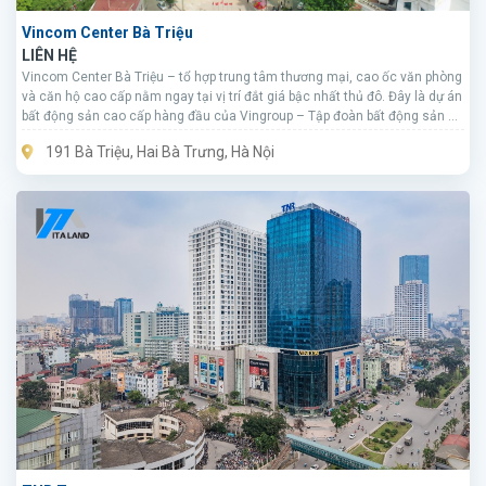
Vincom Center Bà Triệu
LIÊN HỆ
Vincom Center Bà Triệu – tổ hợp trung tâm thương mại, cao ốc văn phòng
và căn hộ cao cấp nằm ngay tại vị trí đắt giá bậc nhất thủ đô. Đây là dự án
bất động sản cao cấp hàng đầu của Vingroup – Tập đoàn bất động sản có
tiếng tại Việt Nam.
191 Bà Triệu, Hai Bà Trưng, Hà Nội