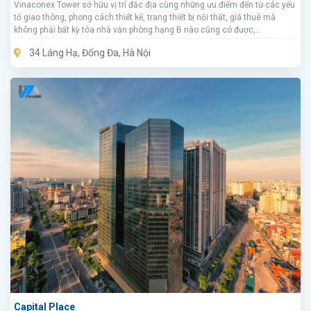
Vinaconex Tower sở hữu vị trí đắc địa cùng những ưu điểm đến từ các yếu
tố giao thông, phong cách thiết kế, trang thiết bị nội thất, giá thuê mà
không phải bất kỳ tòa nhà văn phòng hạng B nào cũng có được,
Vinaconex Tower là tòa nhà nhận được đánh giá rất tốt về mặt chất lượng,
34 Láng Hạ, Đống Đa, Hà Nội
dịch vụ từ các khách hàng.
Capital Place