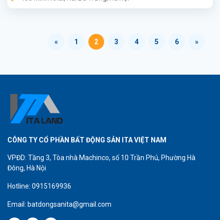
«
1
2
3
4
5
6
»
CÔNG TY CỔ PHẦN BẤT ĐỘNG SẢN ITA VIỆT NAM
VPĐD: Tầng 3, Tòa nhà Machinco, số 10 Trần Phú, Phường Hà
Đông, Hà Nội
Hotline: 0915169936
Email: batdongsanita@gmail.com