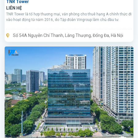
TNR Tower
LIÊN HỆ
TNR Tower là tổ hợp thương mại, văn phòng cho thuê hạng A chính thức đi
vào hoạt động từ năm 2016, do Tập đoàn Vingroup làm chủ đầu tư.
Số 54A Nguyễn Chí Thanh, Láng Thượng, Đống Đa, Hà Nội