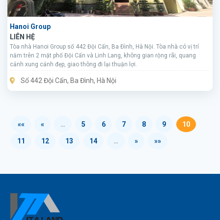
Hanoi Group
LIÊN HỆ
Tòa nhà Hanoi Group số 442 Đội Cấn, Ba Đình, Hà Nội. Tòa nhà có vị trí
nằm trên 2 mặt phố Đội Cấn và Linh Lang, không gian rộng rãi, quang
cảnh xung cảnh đẹp, giao thông đi lại thuận lợi.
Số 442 Đội Cấn, Ba Đình, Hà Nội
««
«
…
5
6
7
8
9
10
11
12
13
14
…
»
»»